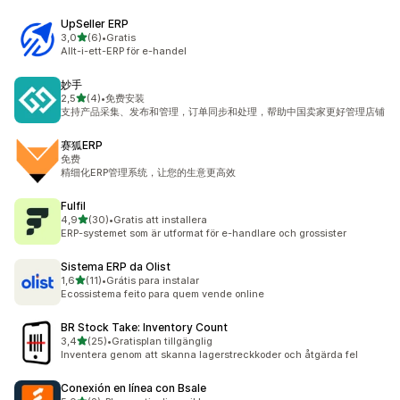
UpSeller ERP
av 5 stjärnor
3,0
(6)
•
Gratis
6 recensioner totalt
Allt-i-ett-ERP för e-handel
妙手
av 5 stjärnor
2,5
(4)
•
免费安装
4 recensioner totalt
支持产品采集、发布和管理，订单同步和处理，帮助中国卖家更好管理店铺
赛狐ERP
免费
精细化ERP管理系统，让您的生意更高效
Fulfil
av 5 stjärnor
4,9
(30)
•
Gratis att installera
30 recensioner totalt
ERP-systemet som är utformat för e-handlare och grossister
Sistema ERP da Olist
av 5 stjärnor
1,6
(11)
•
Grátis para instalar
11 recensioner totalt
Ecossistema feito para quem vende online
BR Stock Take: Inventory Count
av 5 stjärnor
3,4
(25)
•
Gratisplan tillgänglig
25 recensioner totalt
Inventera genom att skanna lagerstreckkoder och åtgärda fel
Conexión en línea con Bsale