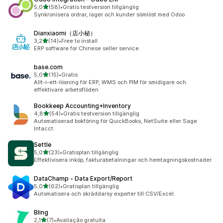
av 5 stjärnor
5,0
(58)
•
Gratis testversion tillgänglig
58 recensioner totalt
Synkronisera ordrar, lager och kunder sömlöst med Odoo
Dianxiaomi（店小秘）
av 5 stjärnor
3,2
(14)
•
Free to install
14 recensioner totalt
ERP software for Chinese seller service
base.com
av 5 stjärnor
5,0
(15)
•
Gratis
15 recensioner totalt
Allt-i-ett-lösning för ERP, WMS och PIM för smidigare och
effektivare arbetsflöden
Bookkeep Accounting+Inventory
av 5 stjärnor
4,8
(54)
•
Gratis testversion tillgänglig
54 recensioner totalt
Automatiserad bokföring för QuickBooks, NetSuite eller Sage
Intacct.
Settle
av 5 stjärnor
5,0
(23)
•
Gratisplan tillgänglig
23 recensioner totalt
Effektivisera inköp, fakturabetalningar och hemtagningskostnader.
DataChamp ‑ Data Export/Report
av 5 stjärnor
5,0
(62)
•
Gratisplan tillgänglig
62 recensioner totalt
Automatisera och skräddarsy exporter till CSV/Excel.
Bling
av 5 stjärnor
2,1
(7)
•
Avaliação gratuita