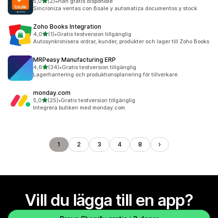
av 5 stjärnor
5,0
(2)
•
Plan gratis disponible
2 recensioner totalt
Sincroniza ventas con Bsale y automatiza documentos y stock
Zoho Books Integration
av 5 stjärnor
4,0
(1)
•
Gratis testversion tillgänglig
1 recensioner totalt
Autosynkronisera ordrar, kunder, produkter och lager till Zoho Books
MRPeasy Manufacturing ERP
av 5 stjärnor
4,6
(34)
•
Gratis testversion tillgänglig
34 recensioner totalt
Lagerhantering och produktionsplanering för tillverkare.
monday.com
av 5 stjärnor
5,0
(25)
•
Gratis testversion tillgänglig
25 recensioner totalt
Integrera butiken med monday.com
1
2
3
4
8
Vill du lägga till en app?