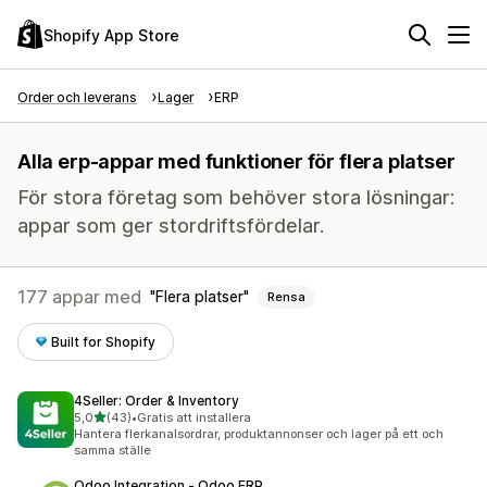
Shopify App Store
Order och leverans
Lager
ERP
Alla erp-appar med funktioner för flera platser
För stora företag som behöver stora lösningar:
appar som ger stordriftsfördelar.
177 appar med
Flera platser
Rensa
Built for Shopify
4Seller: Order & Inventory
av 5 stjärnor
5,0
(43)
•
Gratis att installera
43 recensioner totalt
Hantera flerkanalsordrar, produktannonser och lager på ett och
samma ställe
Odoo Integration ‑ Odoo ERP