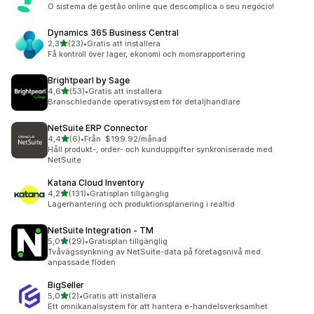
7 recensioner totalt
O sistema de gestão online que descomplica o seu negócio!
Dynamics 365 Business Central
av 5 stjärnor
2,3
(23)
•
Gratis att installera
23 recensioner totalt
Få kontroll över lager, ekonomi och momsrapportering
Brightpearl by Sage
av 5 stjärnor
4,6
(53)
•
Gratis att installera
53 recensioner totalt
Branschledande operativsystem för detaljhandlare
NetSuite ERP Connector
av 5 stjärnor
4,4
(6)
•
Från $199.92/månad
6 recensioner totalt
Håll produkt-, order- och kunduppgifter synkroniserade med
NetSuite
Katana Cloud Inventory
av 5 stjärnor
4,2
(131)
•
Gratisplan tillgänglig
131 recensioner totalt
Lagerhantering och produktionsplanering i realtid
NetSuite Integration ‑ TM
av 5 stjärnor
5,0
(29)
•
Gratisplan tillgänglig
29 recensioner totalt
Tvåvägssynkning av NetSuite-data på företagsnivå med
anpassade flöden
BigSeller
av 5 stjärnor
5,0
(2)
•
Gratis att installera
2 recensioner totalt
Ett omnikanalsystem för att hantera e-handelsverksamhet