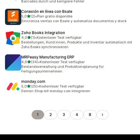
Barcodes durch und korrigiere Fehler
Conexión en línea con Bsale
von 5 Sternen
5,0
(2)
•
Plan gratis disponible
2 Rezensionen insgesamt
Sincroniza ventas con Bsale y automatiza documentos y stock
Zoho Books Integration
von 5 Sternen
4,0
(1)
•
Kostenloser Test verfügbar
1 Rezensionen insgesamt
Bestellungen, Kund:innen, Produkte und Inventar automatisch mit
Zoho Books synchronisieren
MRPeasy Manufacturing ERP
von 5 Sternen
4,6
(34)
•
Kostenloser Test verfügbar
34 Rezensionen insgesamt
Bestandsverwaltung und Produktionsplanung für
Fertigungsunternehmen.
monday.com
von 5 Sternen
5,0
(25)
•
Kostenloser Test verfügbar
25 Rezensionen insgesamt
Deinen Shop mit monday.com integrieren
1
2
3
4
8