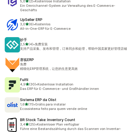
von 5 Sternen
5,0
(2)
•
Kostenlose Installation
2 Rezensionen insgesamt
Ein Omnichannel-System zur Verwaltung des E-Commerce-
Geschäfts
UpSeller ERP
von 5 Sternen
3,0
(6)
•
Kostenlos
6 Rezensionen insgesamt
All-in-One-ERP für E-Commerce
妙手
von 5 Sternen
2,5
(4)
•
免费安装
4 Rezensionen insgesamt
支持产品采集、发布和管理，订单同步和处理，帮助中国卖家更好管理店铺
赛狐ERP
免费
精细化ERP管理系统，让您的生意更高效
Fulfil
von 5 Sternen
4,9
(30)
•
Kostenlose Installation
30 Rezensionen insgesamt
Das ERP für E-Commerce- und Großhändler:innen
Sistema ERP da Olist
von 5 Sternen
1,6
(11)
•
Grátis para instalar
11 Rezensionen insgesamt
Ecossistema feito para quem vende online
BR Stock Take: Inventory Count
von 5 Sternen
3,4
(25)
•
Kostenloser Plan verfügbar
25 Rezensionen insgesamt
Führe eine Bestandszählung durch das Scannen von Inventar-