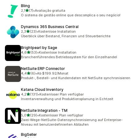
Bling
von 5 Sternen
2,1
(7)
•
Avaliação gratuita
7 Rezensionen insgesamt
O sistema de gestão online que descomplica o seu negócio!
Dynamics 365 Business Central
von 5 Sternen
2,3
(23)
•
Kostenlose Installation
23 Rezensionen insgesamt
Überblick über Bestand, Finanzen und Steuerberichte
Brightpearl by Sage
von 5 Sternen
4,6
(53)
•
Kostenlose Installation
53 Rezensionen insgesamt
Branchenführendes Betriebssystem für den Einzelhandel
NetSuite ERP Connector
von 5 Sternen
4,4
(6)
•
Ab $199.92/Monat
6 Rezensionen insgesamt
Produkt-, Bestell- und Kundendaten mit NetSuite synchronisieren
Katana Cloud Inventory
von 5 Sternen
4,2
(131)
•
Kostenloser Plan verfügbar
131 Rezensionen insgesamt
Inventarverwaltung und Produktionsplanung in Echtzeit
NetSuite Integration ‑ TM
von 5 Sternen
5,0
(29)
•
Kostenloser Plan verfügbar
29 Rezensionen insgesamt
Zwei-Wege-NetSuite-Datensynchronisierung auf Enterprise-
Niveau mit benutzerdefinierten Abläufen
BigSeller