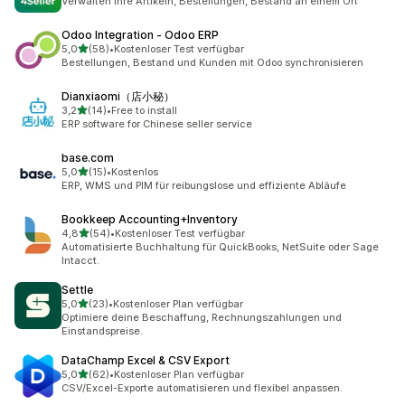
Verwalten Ihre Artikeln, Bestellungen, Bestand an einem Ort
Odoo Integration ‑ Odoo ERP
von 5 Sternen
5,0
(58)
•
Kostenloser Test verfügbar
58 Rezensionen insgesamt
Bestellungen, Bestand und Kunden mit Odoo synchronisieren
Dianxiaomi（店小秘）
von 5 Sternen
3,2
(14)
•
Free to install
14 Rezensionen insgesamt
ERP software for Chinese seller service
base.com
von 5 Sternen
5,0
(15)
•
Kostenlos
15 Rezensionen insgesamt
ERP, WMS und PIM für reibungslose und effiziente Abläufe
Bookkeep Accounting+Inventory
von 5 Sternen
4,8
(54)
•
Kostenloser Test verfügbar
54 Rezensionen insgesamt
Automatisierte Buchhaltung für QuickBooks, NetSuite oder Sage
Intacct.
Settle
von 5 Sternen
5,0
(23)
•
Kostenloser Plan verfügbar
23 Rezensionen insgesamt
Optimiere deine Beschaffung, Rechnungszahlungen und
Einstandspreise.
DataChamp Excel & CSV Export
von 5 Sternen
5,0
(62)
•
Kostenloser Plan verfügbar
62 Rezensionen insgesamt
CSV/Excel-Exporte automatisieren und flexibel anpassen.