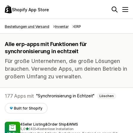
Shopify App Store
Bestellungen und Versand
Inventar
ERP
Alle erp-apps mit Funktionen für
synchronisierung in echtzeit
Für große Unternehmen, die große Lösungen
brauchen. Verwende Apps, um deinen Betrieb in
großem Umfang zu verwalten.
177 Apps mit
Synchronisierung in Echtzeit
Löschen
Built for Shopify
4Seller Listing&Order Ship&WMS
von 5 Sternen
5,0
(43)
•
Kostenlose Installation
43 Rezensionen insgesamt