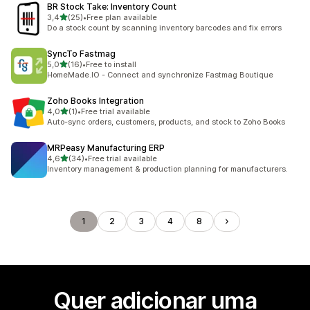
BR Stock Take: Inventory Count
de 5 estrelas
3,4
(25)
•
Free plan available
25 total de avaliações
Do a stock count by scanning inventory barcodes and fix errors
SyncTo Fastmag
de 5 estrelas
5,0
(16)
•
Free to install
16 total de avaliações
HomeMade.IO - Connect and synchronize Fastmag Boutique
Zoho Books Integration
de 5 estrelas
4,0
(1)
•
Free trial available
1 total de avaliações
Auto-sync orders, customers, products, and stock to Zoho Books
MRPeasy Manufacturing ERP
de 5 estrelas
4,6
(34)
•
Free trial available
34 total de avaliações
Inventory management & production planning for manufacturers.
1
2
3
4
8
Quer adicionar uma