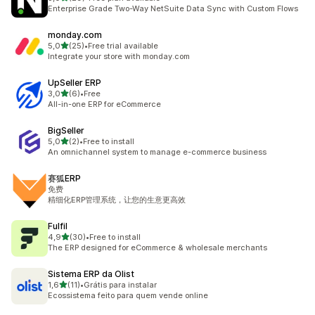
29 total de avaliações
Enterprise Grade Two-Way NetSuite Data Sync with Custom Flows
monday.com
de 5 estrelas
5,0
(25)
•
Free trial available
25 total de avaliações
Integrate your store with monday.com
UpSeller ERP
de 5 estrelas
3,0
(6)
•
Free
6 total de avaliações
All-in-one ERP for eCommerce
BigSeller
de 5 estrelas
5,0
(2)
•
Free to install
2 total de avaliações
An omnichannel system to manage e-commerce business
赛狐ERP
免费
精细化ERP管理系统，让您的生意更高效
Fulfil
de 5 estrelas
4,9
(30)
•
Free to install
30 total de avaliações
The ERP designed for eCommerce & wholesale merchants
Sistema ERP da Olist
de 5 estrelas
1,6
(11)
•
Grátis para instalar
11 total de avaliações
Ecossistema feito para quem vende online