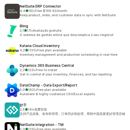
NetSuite ERP Connector
de 5 estrelas
4,4
(6)
•
From $199.92/month
6 total de avaliações
Keep product, order, and customer data in sync with NetSuite
Bling
de 5 estrelas
2,1
(7)
•
Avaliação gratuita
7 total de avaliações
O sistema de gestão online que descomplica o seu negócio!
Katana Cloud Inventory
de 5 estrelas
4,2
(131)
•
Free plan available
131 total de avaliações
Inventory management and production scheduling in real-time
Dynamics 365 Business Central
de 5 estrelas
2,3
(23)
•
Free to install
23 total de avaliações
Get in control of your inventory, finances, and tax reporting
DataChamp ‑ Data Export/Report
de 5 estrelas
5,0
(62)
•
Free plan available
62 total de avaliações
Automate & highly customize CSV/Excel exports.
妙手
de 5 estrelas
2,5
(4)
•
免费安装
4 total de avaliações
支持产品采集、发布和管理，订单同步和处理，帮助中国卖家更好管理店铺
NetSuite Integration ‑ TM
de 5 estrelas
5,0
(29)
•
Free plan available