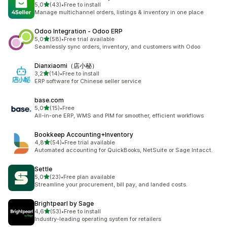
de 5 estrelas
5,0
(43)
•
Free to install
43 total de avaliações
Manage multichannel orders, listings & inventory in one place
Odoo Integration ‑ Odoo ERP
de 5 estrelas
5,0
(58)
•
Free trial available
58 total de avaliações
Seamlessly sync orders, inventory, and customers with Odoo
Dianxiaomi（店小秘）
de 5 estrelas
3,2
(14)
•
Free to install
14 total de avaliações
ERP software for Chinese seller service
base.com
de 5 estrelas
5,0
(15)
•
Free
15 total de avaliações
All-in-one ERP, WMS and PIM for smoother, efficient workflows
Bookkeep Accounting+Inventory
de 5 estrelas
4,8
(54)
•
Free trial available
54 total de avaliações
Automated accounting for QuickBooks, NetSuite or Sage Intacct.
Settle
de 5 estrelas
5,0
(23)
•
Free plan available
23 total de avaliações
Streamline your procurement, bill pay, and landed costs.
Brightpearl by Sage
de 5 estrelas
4,6
(53)
•
Free to install
53 total de avaliações
Industry-leading operating system for retailers