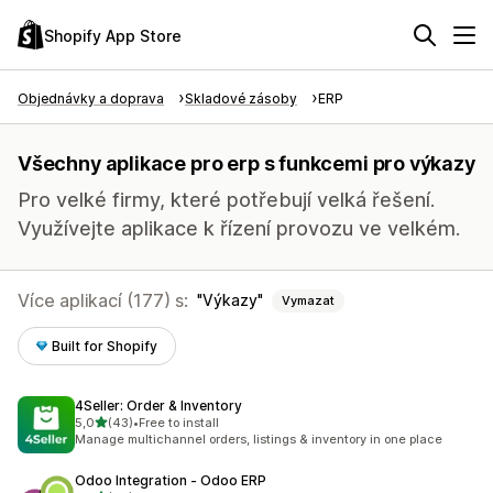
Shopify App Store
Objednávky a doprava
Skladové zásoby
ERP
Všechny aplikace pro erp s funkcemi pro výkazy
Pro velké firmy, které potřebují velká řešení.
Využívejte aplikace k řízení provozu ve velkém.
Více aplikací (177) s:
Výkazy
Vymazat
Built for Shopify
4Seller: Order & Inventory
z 5 hvězd
5,0
(43)
•
Free to install
Celkový počet recenzí: 43
Manage multichannel orders, listings & inventory in one place
Odoo Integration ‑ Odoo ERP