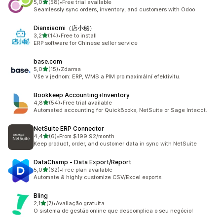
z 5 hvězd
5,0
(58)
•
Free trial available
Celkový počet recenzí: 58
Seamlessly sync orders, inventory, and customers with Odoo
Dianxiaomi（店小秘）
z 5 hvězd
3,2
(14)
•
Free to install
Celkový počet recenzí: 14
ERP software for Chinese seller service
base.com
z 5 hvězd
5,0
(15)
•
Zdarma
Celkový počet recenzí: 15
Vše v jednom: ERP, WMS a PIM pro maximální efektivitu.
Bookkeep Accounting+Inventory
z 5 hvězd
4,8
(54)
•
Free trial available
Celkový počet recenzí: 54
Automated accounting for QuickBooks, NetSuite or Sage Intacct.
NetSuite ERP Connector
z 5 hvězd
4,4
(6)
•
From $199.92/month
Celkový počet recenzí: 6
Keep product, order, and customer data in sync with NetSuite
DataChamp ‑ Data Export/Report
z 5 hvězd
5,0
(62)
•
Free plan available
Celkový počet recenzí: 62
Automate & highly customize CSV/Excel exports.
Bling
z 5 hvězd
2,1
(7)
•
Avaliação gratuita
Celkový počet recenzí: 7
O sistema de gestão online que descomplica o seu negócio!