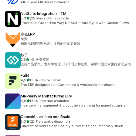
All-in-one ERP for eCommerce
NetSuite Integration ‑ TM
z 5 hvězd
5,0
(29)
•
Free plan available
Celkový počet recenzí: 29
Enterprise Grade Two-Way NetSuite Data Sync with Custom Flows
赛狐ERP
免费
精细化ERP管理系统，让您的生意更高效
妙手
z 5 hvězd
2,5
(4)
•
免费安装
Celkový počet recenzí: 4
支持产品采集、发布和管理，订单同步和处理，帮助中国卖家更好管理店铺
Fulfil
z 5 hvězd
4,9
(30)
•
Free to install
Celkový počet recenzí: 30
The ERP designed for eCommerce & wholesale merchants
MRPeasy Manufacturing ERP
z 5 hvězd
4,6
(34)
•
Free trial available
Celkový počet recenzí: 34
Inventory management & production planning for manufacturers.
Conexión en línea con Bsale
z 5 hvězd
5,0
(2)
•
Plan gratis disponible
Celkový počet recenzí: 2
Sincroniza ventas con Bsale y automatiza documentos y stock