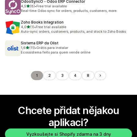
OdooSyncO ‑ Odoo ERP Connector
z 5 hvězd
4,5
(8)
•
Free trial available
Celkový počet recenzí: 8
Real-time Odoo sync for orders, products, customers, more.
Zoho Books Integration
z 5 hvězd
4,0
(1)
•
Free trial available
Celkový počet recenzí: 1
Auto-sync orders, customers, products, and stock to Zoho Books
Sistema ERP da Olist
z 5 hvězd
1,6
(11)
•
Grátis para instalar
Celkový počet recenzí: 11
Ecossistema feito para quem vende online
1
2
3
4
8
Chcete přidat nějakou
aplikaci?
Vyzkoušejte si Shopify zdarma na 3 dny