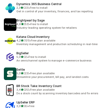
Dynamics 365 Business Central
z 5 hvězd
2,3
(23)
•
Free to install
Celkový počet recenzí: 23
Get in control of your inventory, finances, and tax reporting
Brightpearl by Sage
z 5 hvězd
4,6
(53)
•
Free to install
Celkový počet recenzí: 53
Industry-leading operating system for retailers
Katana Cloud Inventory
z 5 hvězd
4,2
(131)
•
Free plan available
Celkový počet recenzí: 131
Inventory management and production scheduling in real-time
BigSeller
z 5 hvězd
5,0
(2)
•
Free to install
Celkový počet recenzí: 2
An omnichannel system to manage e-commerce business
Settle
z 5 hvězd
5,0
(23)
•
Free plan available
Celkový počet recenzí: 23
Streamline your procurement, bill pay, and landed costs.
BR Stock Take: Inventory Count
z 5 hvězd
3,4
(25)
•
Free plan available
Celkový počet recenzí: 25
Do a stock count by scanning inventory barcodes and fix errors
UpSeller ERP
z 5 hvězd
3,0
(6)
•
Free
Celkový počet recenzí: 6