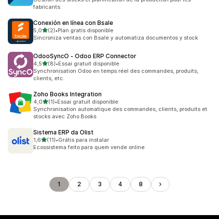
fabricants.
Conexión en línea con Bsale
étoile(s) sur 5
5,0
(2)
•
Plan gratis disponible
2 avis au total
Sincroniza ventas con Bsale y automatiza documentos y stock
OdooSyncO ‑ Odoo ERP Connector
étoile(s) sur 5
4,5
(8)
•
Essai gratuit disponible
8 avis au total
Synchronisation Odoo en temps réel des commandes, produits,
clients, etc.
Zoho Books Integration
étoile(s) sur 5
4,0
(1)
•
Essai gratuit disponible
1 avis au total
Synchronisation automatique des commandes, clients, produits et
stocks avec Zoho Books
Sistema ERP da Olist
étoile(s) sur 5
1,6
(11)
•
Grátis para instalar
11 avis au total
Ecossistema feito para quem vende online
1
2
3
4
8