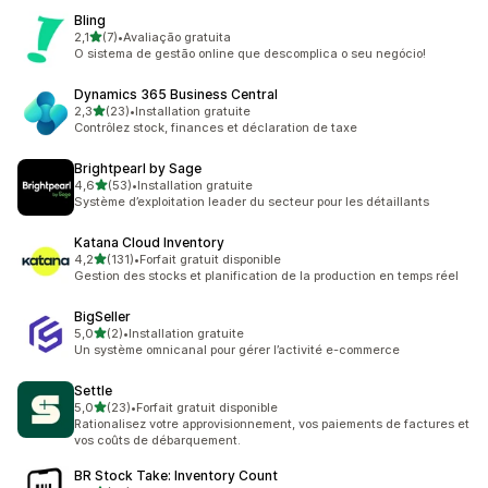
Bling
étoile(s) sur 5
2,1
(7)
•
Avaliação gratuita
7 avis au total
O sistema de gestão online que descomplica o seu negócio!
Dynamics 365 Business Central
étoile(s) sur 5
2,3
(23)
•
Installation gratuite
23 avis au total
Contrôlez stock, finances et déclaration de taxe
Brightpearl by Sage
étoile(s) sur 5
4,6
(53)
•
Installation gratuite
53 avis au total
Système d’exploitation leader du secteur pour les détaillants
Katana Cloud Inventory
étoile(s) sur 5
4,2
(131)
•
Forfait gratuit disponible
131 avis au total
Gestion des stocks et planification de la production en temps réel
BigSeller
étoile(s) sur 5
5,0
(2)
•
Installation gratuite
2 avis au total
Un système omnicanal pour gérer l’activité e-commerce
Settle
étoile(s) sur 5
5,0
(23)
•
Forfait gratuit disponible
23 avis au total
Rationalisez votre approvisionnement, vos paiements de factures et
vos coûts de débarquement.
BR Stock Take: Inventory Count