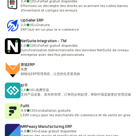
étoile(s) sur 5
3,4
(25)
•
Forfait gratuit disponible
25 avis au total
Effectuez un décompte des stocks en scannant les codes-barres
d’inventaire et corrigez les erreurs
UpSeller ERP
étoile(s) sur 5
3,0
(6)
•
Gratuite
6 avis au total
ERP tout-en-un pour le e-commerce
NetSuite Integration ‑ TM
étoile(s) sur 5
5,0
(29)
•
Forfait gratuit disponible
29 avis au total
Synchronisation bidirectionnelle des données NetSuite de niveau
entreprise avec des flux personnalisés
赛狐ERP
免费
精细化ERP管理系统，让您的生意更高效
妙手
étoile(s) sur 5
2,5
(4)
•
免费安装
4 avis au total
支持产品采集、发布和管理，订单同步和处理，帮助中国卖家更好管理店铺
Fulfil
étoile(s) sur 5
4,9
(30)
•
Installation gratuite
30 avis au total
L’ERP conçu pour les marchands d’e-commerce et de vente en gros
MRPeasy Manufacturing ERP
étoile(s) sur 5
4,6
(34)
•
Essai gratuit disponible
34 avis au total
Gestion des stocks et planification de la production pour les