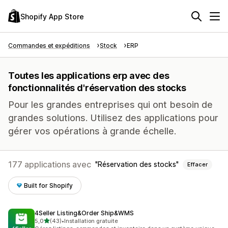
Shopify App Store
Commandes et expéditions
Stock
ERP
Toutes les applications erp avec des
fonctionnalités d'réservation des stocks
Pour les grandes entreprises qui ont besoin de
grandes solutions. Utilisez des applications pour
gérer vos opérations à grande échelle.
177 applications avec
Réservation des stocks
Effacer
Built for Shopify
4Seller Listing&Order Ship&WMS
étoile(s) sur 5
5,0
(43)
•
Installation gratuite
43 avis au total