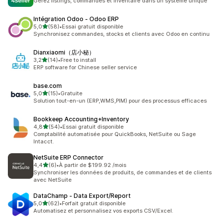
Gérez listings, commandes et inventaire dans un système unique
Intégration Odoo ‑ Odoo ERP
étoile(s) sur 5
5,0
(58)
•
Essai gratuit disponible
58 avis au total
Synchronisez commandes, stocks et clients avec Odoo en continu
Dianxiaomi（店小秘）
étoile(s) sur 5
3,2
(14)
•
Free to install
14 avis au total
ERP software for Chinese seller service
base.com
étoile(s) sur 5
5,0
(15)
•
Gratuite
15 avis au total
Solution tout-en-un (ERP,WMS,PIM) pour des processus efficaces
Bookkeep Accounting+Inventory
étoile(s) sur 5
4,8
(54)
•
Essai gratuit disponible
54 avis au total
Comptabilité automatisée pour QuickBooks, NetSuite ou Sage
Intacct.
NetSuite ERP Connector
étoile(s) sur 5
4,4
(6)
•
À partir de $199.92 /mois
6 avis au total
Synchroniser les données de produits, de commandes et de clients
avec NetSuite
DataChamp ‑ Data Export/Report
étoile(s) sur 5
5,0
(62)
•
Forfait gratuit disponible
62 avis au total
Automatisez et personnalisez vos exports CSV/Excel.