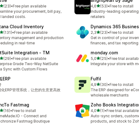
ttle
Brightpearl by Sage
z 5 hvězd
z 5 hvězd
(23)
•
Free plan available
4,6
(53)
•
Free to install
kový počet recenzí: 23
Celkový počet recenzí: 53
eamline your procurement, bill pay,
Industry-leading operating
 landed costs.
retailers
tana Cloud Inventory
Dynamics 365 Busines
z 5 hvězd
z 5 hvězd
(131)
•
Free plan available
2,3
(23)
•
Free to install
kový počet recenzí: 131
Celkový počet recenzí: 23
entory management and production
Get in control of your inven
eduling in real-time
finances, and tax reporting
tSuite Integration ‑ TM
monday.com
z 5 hvězd
z 5 hvězd
(29)
•
Free plan available
5,0
(25)
•
Free trial availab
kový počet recenzí: 29
Celkový počet recenzí: 25
erprise Grade Two-Way NetSuite
Integrate your store with
a Sync with Custom Flows
狐ERP
Fulfil
z 5 hvězd
费
4,9
(30)
•
Free to install
Celkový počet recenzí: 30
细化ERP管理系统，让您的生意更高效
The ERP designed for eC
wholesale merchants
ncTo Fastmag
Zoho Books Integratio
z 5 hvězd
z 5 hvězd
(16)
•
Free to install
4,0
(1)
•
Free trial available
kový počet recenzí: 16
Celkový počet recenzí: 1
meMade.IO - Connect and
Auto-sync orders, custome
chronize Fastmag Boutique
products, and stock to Z