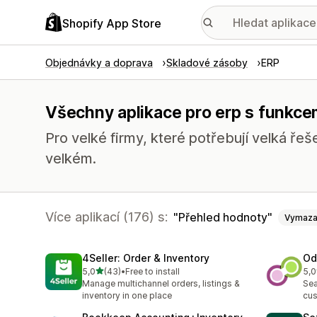
Shopify App Store
Objednávky a doprava
Skladové zásoby
ERP
Všechny aplikace pro erp s funkce
Pro velké firmy, které potřebují velká řeš
velkém.
Více aplikací (176) s:
Přehled hodnoty
Vymaza
4Seller: Order & Inventory
Od
z 5 hvězd
5,0
(43)
•
Free to install
5,0
Celkový počet recenzí: 43
Cel
Manage multichannel orders, listings &
Sea
inventory in one place
cus