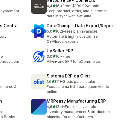
NetSuite ERP Connector
z 5 hvězd
4,4
(6)
•
From $199.92/month
Celkový počet recenzí: 6
 system for
Keep product, order, and customer
data in sync with NetSuite
s Central
DataChamp ‑ Data Export/Report
z 5 hvězd
5,0
(62)
•
Free plan available
Celkový počet recenzí: 62
tory,
Automate & highly customize
CSV/Excel exports.
UpSeller ERP
z 5 hvězd
le
3,0
(6)
•
Free
Celkový počet recenzí: 6
 monday.com
All-in-one ERP for eCommerce
Sistema ERP da Olist
z 5 hvězd
1,6
(11)
•
Grátis para instalar
Celkový počet recenzí: 11
ommerce &
Ecossistema feito para quem vende
online
n
MRPeasy Manufacturing ERP
z 5 hvězd
4,6
(34)
•
Free trial available
Celkový počet recenzí: 34
rs,
Inventory management & production
oho Books
planning for manufacturers.