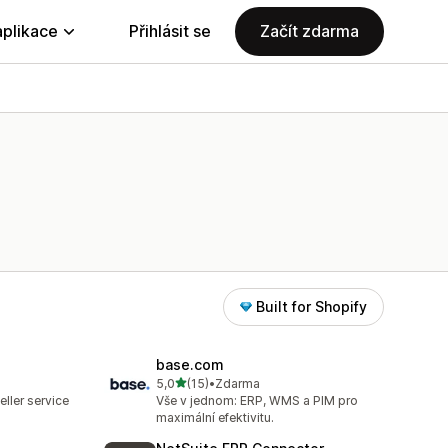
aplikace
Přihlásit se
Začít zdarma
Built for Shopify
base.com
z 5 hvězd
5,0
(15)
•
Zdarma
Celkový počet recenzí: 15
ller service
Vše v jednom: ERP, WMS a PIM pro
maximální efektivitu.