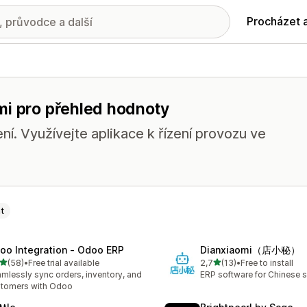
Procházet 
mi pro přehled hodnoty
ení. Využívejte aplikace k řízení provozu ve
t
oo Integration ‑ Odoo ERP
Dianxiaomi（店小秘）
z 5 hvězd
z 5 hvězd
(58)
•
Free trial available
2,7
(13)
•
Free to install
kový počet recenzí: 58
Celkový počet recenzí: 13
mlessly sync orders, inventory, and
ERP software for Chinese se
tomers with Odoo