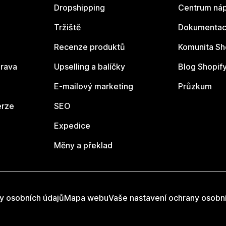
Dropshipping
Centrum náp
Tržiště
Dokumentace
Recenze produktů
Komunita Sh
rava
Upselling a balíčky
Blog Shopif
E-mailový marketing
Průzkum
erze
SEO
Expedice
Měny a překlad
y osobních údajů
Mapa webu
Vaše nastavení ochrany osobn