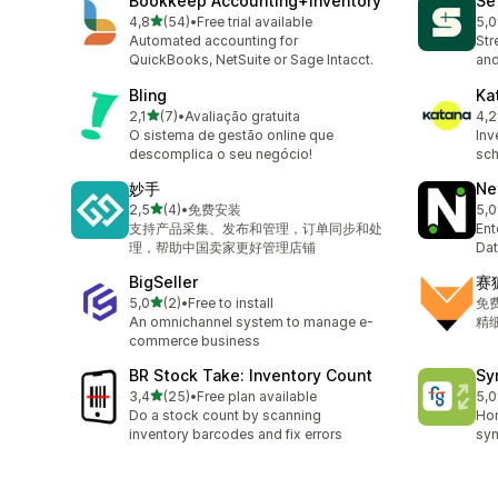
Bookkeep Accounting+Inventory
Se
z 5 hvězd
4,8
(54)
•
Free trial available
5,0
Celkový počet recenzí: 54
Cel
Automated accounting for
Str
QuickBooks, NetSuite or Sage Intacct.
and
Bling
Ka
z 5 hvězd
2,1
(7)
•
Avaliação gratuita
4,2
Celkový počet recenzí: 7
Cel
O sistema de gestão online que
Inv
descomplica o seu negócio!
sch
妙手
Ne
z 5 hvězd
2,5
(4)
•
免费安装
5,0
Celkový počet recenzí: 4
Cel
支持产品采集、发布和管理，订单同步和处
Ent
理，帮助中国卖家更好管理店铺
Dat
BigSeller
赛
z 5 hvězd
5,0
(2)
•
Free to install
免
Celkový počet recenzí: 2
An omnichannel system to manage e-
精
commerce business
BR Stock Take: Inventory Count
Sy
z 5 hvězd
3,4
(25)
•
Free plan available
5,0
Celkový počet recenzí: 25
Cel
Do a stock count by scanning
Ho
inventory barcodes and fix errors
syn