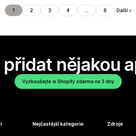
Další
1
2
3
4
…
8
přidat nějakou a
Vyzkoušejte si Shopify zdarma na 3 dny
í
Nejčastější kategorie
Zdroje