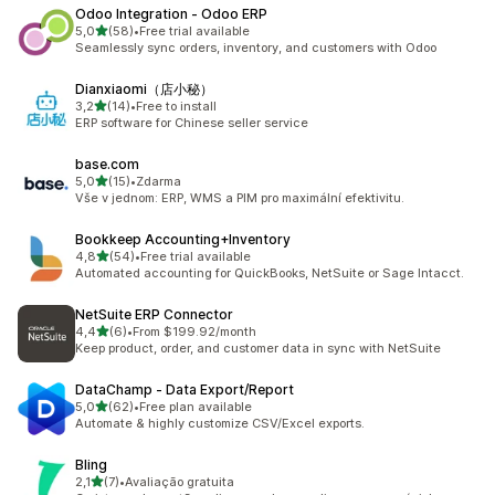
Odoo Integration ‑ Odoo ERP
z 5 hvězd
5,0
(58)
•
Free trial available
Celkový počet recenzí: 58
Seamlessly sync orders, inventory, and customers with Odoo
Dianxiaomi（店小秘）
z 5 hvězd
3,2
(14)
•
Free to install
Celkový počet recenzí: 14
ERP software for Chinese seller service
base.com
z 5 hvězd
5,0
(15)
•
Zdarma
Celkový počet recenzí: 15
Vše v jednom: ERP, WMS a PIM pro maximální efektivitu.
Bookkeep Accounting+Inventory
z 5 hvězd
4,8
(54)
•
Free trial available
Celkový počet recenzí: 54
Automated accounting for QuickBooks, NetSuite or Sage Intacct.
NetSuite ERP Connector
z 5 hvězd
4,4
(6)
•
From $199.92/month
Celkový počet recenzí: 6
Keep product, order, and customer data in sync with NetSuite
DataChamp ‑ Data Export/Report
z 5 hvězd
5,0
(62)
•
Free plan available
Celkový počet recenzí: 62
Automate & highly customize CSV/Excel exports.
Bling
z 5 hvězd
2,1
(7)
•
Avaliação gratuita
Celkový počet recenzí: 7