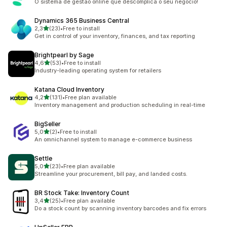
O sistema de gestão online que descomplica o seu negócio!
Dynamics 365 Business Central
z 5 hvězd
2,3
(23)
•
Free to install
Celkový počet recenzí: 23
Get in control of your inventory, finances, and tax reporting
Brightpearl by Sage
z 5 hvězd
4,6
(53)
•
Free to install
Celkový počet recenzí: 53
Industry-leading operating system for retailers
Katana Cloud Inventory
z 5 hvězd
4,2
(131)
•
Free plan available
Celkový počet recenzí: 131
Inventory management and production scheduling in real-time
BigSeller
z 5 hvězd
5,0
(2)
•
Free to install
Celkový počet recenzí: 2
An omnichannel system to manage e-commerce business
Settle
z 5 hvězd
5,0
(23)
•
Free plan available
Celkový počet recenzí: 23
Streamline your procurement, bill pay, and landed costs.
BR Stock Take: Inventory Count
z 5 hvězd
3,4
(25)
•
Free plan available
Celkový počet recenzí: 25
Do a stock count by scanning inventory barcodes and fix errors