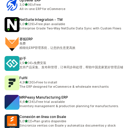
UpSeller ERP
z 5 hvězd
3,0
(6)
•
Free
Celkový počet recenzí: 6
All-in-one ERP for eCommerce
NetSuite Integration ‑ TM
z 5 hvězd
5,0
(29)
•
Free plan available
Celkový počet recenzí: 29
Enterprise Grade Two-Way NetSuite Data Sync with Custom Flows
赛狐ERP
免费
精细化ERP管理系统，让您的生意更高效
妙手
z 5 hvězd
2,5
(4)
•
免费安装
Celkový počet recenzí: 4
支持产品采集、发布和管理，订单同步和处理，帮助中国卖家更好管理店铺
Fulfil
z 5 hvězd
4,9
(30)
•
Free to install
Celkový počet recenzí: 30
The ERP designed for eCommerce & wholesale merchants
MRPeasy Manufacturing ERP
z 5 hvězd
4,6
(34)
•
Free trial available
Celkový počet recenzí: 34
Inventory management & production planning for manufacturers.
Conexión en línea con Bsale
z 5 hvězd
5,0
(2)
•
Plan gratis disponible
Celkový počet recenzí: 2
Sincroniza ventas con Bsale y automatiza documentos y stock