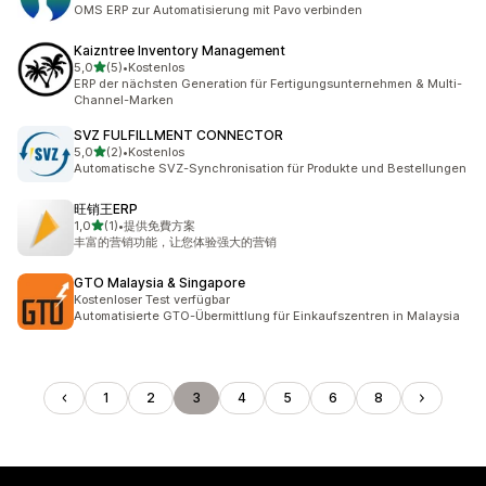
OMS ERP zur Automatisierung mit Pavo verbinden
Kaizntree Inventory Management
von 5 Sternen
5,0
(5)
•
Kostenlos
5 Rezensionen insgesamt
ERP der nächsten Generation für Fertigungsunternehmen & Multi-
Channel-Marken
SVZ FULFILLMENT CONNECTOR
von 5 Sternen
5,0
(2)
•
Kostenlos
2 Rezensionen insgesamt
Automatische SVZ-Synchronisation für Produkte und Bestellungen
旺销王ERP
von 5 Sternen
1,0
(1)
•
提供免費方案
1 Rezensionen insgesamt
丰富的营销功能，让您体验强大的营销
GTO Malaysia & Singapore
Kostenloser Test verfügbar
Automatisierte GTO-Übermittlung für Einkaufszentren in Malaysia
1
2
3
4
5
6
8