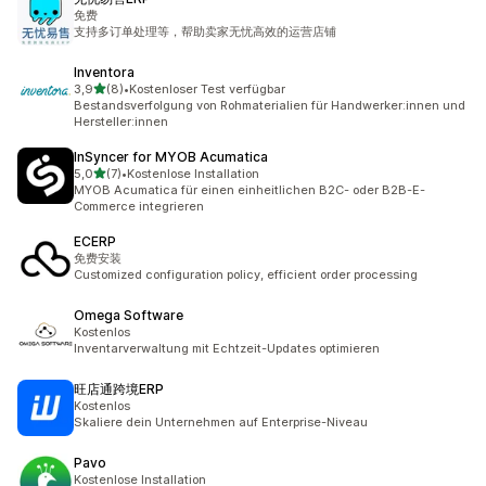
免费
支持多订单处理等，帮助卖家无忧高效的运营店铺
Inventora
von 5 Sternen
3,9
(8)
•
Kostenloser Test verfügbar
8 Rezensionen insgesamt
Bestandsverfolgung von Rohmaterialien für Handwerker:innen und
Hersteller:innen
InSyncer for MYOB Acumatica
von 5 Sternen
5,0
(7)
•
Kostenlose Installation
7 Rezensionen insgesamt
MYOB Acumatica für einen einheitlichen B2C- oder B2B-E-
Commerce integrieren
ECERP
免费安装
Customized configuration policy, efficient order processing
Omega Software
Kostenlos
Inventarverwaltung mit Echtzeit-Updates optimieren
旺店通跨境ERP
Kostenlos
Skaliere dein Unternehmen auf Enterprise-Niveau
Pavo
Kostenlose Installation