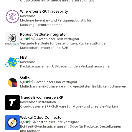
Cross-border e-commerce integrated solutions
Wherefour ERP/Traceability
Kostenlos
Moderne Inventar- und Fertigungslogistik für
Konsumgüterunternehmen
Robust NetSuite Integrator
von 5 Sternen
4,2
(76)
•
Kostenloser Test verfügbar
76 Rezensionen insgesamt
Verbinde NetSuite für Bestellungen, Rückerstattungen,
Kundschaft, Inventar und B2B
FBB
Kostenlos
Produkte aus einem US-Lager für den Verkauf auswählen
Qallix
von 5 Sternen
5,0
(2)
•
Kostenloser Plan verfügbar
2 Rezensionen insgesamt
Multichannel-E-Commerce mit KI-gestützten Einblicken optimieren
Traede E‑commerce ERP
Kostenlose Installation
Cloud-basierte ERP-Software für Mode- und Lifestyle-Marken
Webkul Odoo Connector
von 5 Sternen
3,9
(18)
•
Kostenloser Test verfügbar
18 Rezensionen insgesamt
Echtzeit-Synchronisierung mit Odoo für Produkte, Bestellungen
und Mengen