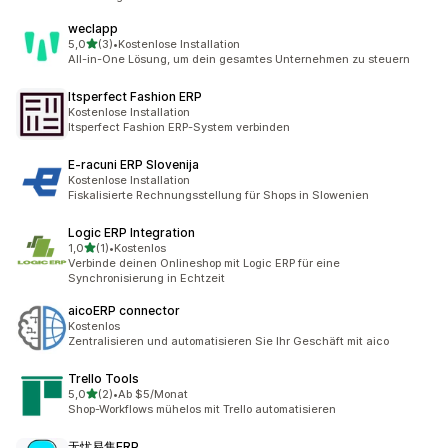
weclapp
von 5 Sternen
5,0
(3)
•
Kostenlose Installation
3 Rezensionen insgesamt
All-in-One Lösung, um dein gesamtes Unternehmen zu steuern
Itsperfect Fashion ERP
Kostenlose Installation
Itsperfect Fashion ERP-System verbinden
E‑racuni ERP Slovenija
Kostenlose Installation
Fiskalisierte Rechnungsstellung für Shops in Slowenien
Logic ERP Integration
von 5 Sternen
1,0
(1)
•
Kostenlos
1 Rezensionen insgesamt
Verbinde deinen Onlineshop mit Logic ERP für eine
Synchronisierung in Echtzeit
aicoERP connector
Kostenlos
Zentralisieren und automatisieren Sie Ihr Geschäft mit aico
Trello Tools
von 5 Sternen
5,0
(2)
•
Ab $5/Monat
2 Rezensionen insgesamt
Shop-Workflows mühelos mit Trello automatisieren
无忧易售ERP