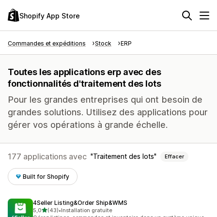
Shopify App Store
Commandes et expéditions
Stock
ERP
Toutes les applications erp avec des
fonctionnalités d'traitement des lots
Pour les grandes entreprises qui ont besoin de
grandes solutions. Utilisez des applications pour
gérer vos opérations à grande échelle.
177 applications avec
Traitement des lots
Effacer
Built for Shopify
4Seller Listing&Order Ship&WMS
étoile(s) sur 5
5,0
(43)
•
Installation gratuite
43 avis au total