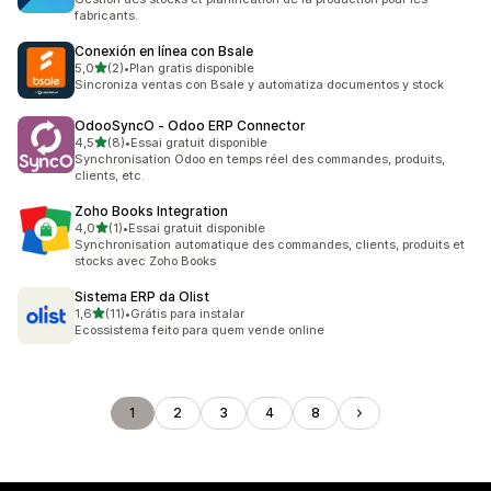
fabricants.
Conexión en línea con Bsale
étoile(s) sur 5
5,0
(2)
•
Plan gratis disponible
2 avis au total
Sincroniza ventas con Bsale y automatiza documentos y stock
OdooSyncO ‑ Odoo ERP Connector
étoile(s) sur 5
4,5
(8)
•
Essai gratuit disponible
8 avis au total
Synchronisation Odoo en temps réel des commandes, produits,
clients, etc.
Zoho Books Integration
étoile(s) sur 5
4,0
(1)
•
Essai gratuit disponible
1 avis au total
Synchronisation automatique des commandes, clients, produits et
stocks avec Zoho Books
Sistema ERP da Olist
étoile(s) sur 5
1,6
(11)
•
Grátis para instalar
11 avis au total
Ecossistema feito para quem vende online
1
2
3
4
8