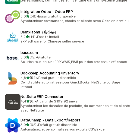
Gérez listings, commandes et inventaire dans un système unique
Intégration Odoo ‑ Odoo ERP
étoile(s) sur 5
5,0
(58)
•
Essai gratuit disponible
58 avis au total
Synchronisez commandes, stocks et clients avec Odoo en continu
Dianxiaomi（店小秘）
étoile(s) sur 5
3,2
(14)
•
Free to install
14 avis au total
ERP software for Chinese seller service
base.com
étoile(s) sur 5
5,0
(15)
•
Gratuite
15 avis au total
Solution tout-en-un (ERP,WMS,PIM) pour des processus efficaces
Bookkeep Accounting+Inventory
étoile(s) sur 5
4,8
(54)
•
Essai gratuit disponible
54 avis au total
Comptabilité automatisée pour QuickBooks, NetSuite ou Sage
Intacct.
NetSuite ERP Connector
étoile(s) sur 5
4,4
(6)
•
À partir de $199.92 /mois
6 avis au total
Synchroniser les données de produits, de commandes et de clients
avec NetSuite
DataChamp ‑ Data Export/Report
étoile(s) sur 5
5,0
(62)
•
Forfait gratuit disponible
62 avis au total
Automatisez et personnalisez vos exports CSV/Excel.