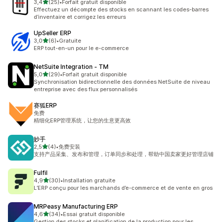
étoile(s) sur 5
3,4
(25)
•
Forfait gratuit disponible
25 avis au total
Effectuez un décompte des stocks en scannant les codes-barres
d’inventaire et corrigez les erreurs
UpSeller ERP
étoile(s) sur 5
3,0
(6)
•
Gratuite
6 avis au total
ERP tout-en-un pour le e-commerce
NetSuite Integration ‑ TM
étoile(s) sur 5
5,0
(29)
•
Forfait gratuit disponible
29 avis au total
Synchronisation bidirectionnelle des données NetSuite de niveau
entreprise avec des flux personnalisés
赛狐ERP
免费
精细化ERP管理系统，让您的生意更高效
妙手
étoile(s) sur 5
2,5
(4)
•
免费安装
4 avis au total
支持产品采集、发布和管理，订单同步和处理，帮助中国卖家更好管理店铺
Fulfil
étoile(s) sur 5
4,9
(30)
•
Installation gratuite
30 avis au total
L’ERP conçu pour les marchands d’e-commerce et de vente en gros
MRPeasy Manufacturing ERP
étoile(s) sur 5
4,6
(34)
•
Essai gratuit disponible
34 avis au total
Gestion des stocks et planification de la production pour les