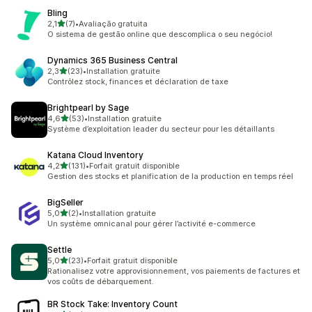
Bling
étoile(s) sur 5
2,1
(7)
•
Avaliação gratuita
7 avis au total
O sistema de gestão online que descomplica o seu negócio!
Dynamics 365 Business Central
étoile(s) sur 5
2,3
(23)
•
Installation gratuite
23 avis au total
Contrôlez stock, finances et déclaration de taxe
Brightpearl by Sage
étoile(s) sur 5
4,6
(53)
•
Installation gratuite
53 avis au total
Système d’exploitation leader du secteur pour les détaillants
Katana Cloud Inventory
étoile(s) sur 5
4,2
(131)
•
Forfait gratuit disponible
131 avis au total
Gestion des stocks et planification de la production en temps réel
BigSeller
étoile(s) sur 5
5,0
(2)
•
Installation gratuite
2 avis au total
Un système omnicanal pour gérer l’activité e-commerce
Settle
étoile(s) sur 5
5,0
(23)
•
Forfait gratuit disponible
23 avis au total
Rationalisez votre approvisionnement, vos paiements de factures et
vos coûts de débarquement.
BR Stock Take: Inventory Count