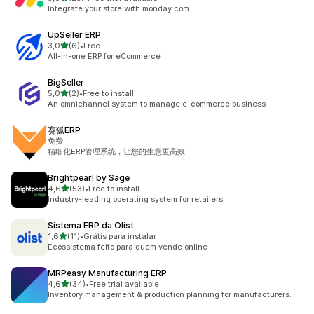
Totalt 25 omtaler
Integrate your store with monday.com
UpSeller ERP
av 5 stjerner
3,0
(6)
•
Free
Totalt 6 omtaler
All-in-one ERP for eCommerce
BigSeller
av 5 stjerner
5,0
(2)
•
Free to install
Totalt 2 omtaler
An omnichannel system to manage e-commerce business
赛狐ERP
免费
精细化ERP管理系统，让您的生意更高效
Brightpearl by Sage
av 5 stjerner
4,6
(53)
•
Free to install
Totalt 53 omtaler
Industry-leading operating system for retailers
Sistema ERP da Olist
av 5 stjerner
1,6
(11)
•
Grátis para instalar
Totalt 11 omtaler
Ecossistema feito para quem vende online
MRPeasy Manufacturing ERP
av 5 stjerner
4,6
(34)
•
Free trial available
Totalt 34 omtaler
Inventory management & production planning for manufacturers.