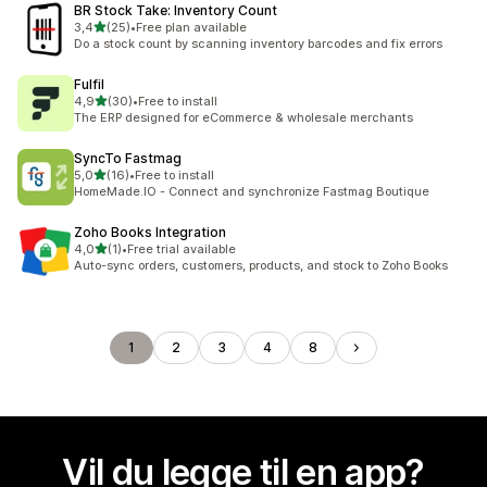
BR Stock Take: Inventory Count
av 5 stjerner
3,4
(25)
•
Free plan available
Totalt 25 omtaler
Do a stock count by scanning inventory barcodes and fix errors
Fulfil
av 5 stjerner
4,9
(30)
•
Free to install
Totalt 30 omtaler
The ERP designed for eCommerce & wholesale merchants
SyncTo Fastmag
av 5 stjerner
5,0
(16)
•
Free to install
Totalt 16 omtaler
HomeMade.IO - Connect and synchronize Fastmag Boutique
Zoho Books Integration
av 5 stjerner
4,0
(1)
•
Free trial available
Totalt 1 omtaler
Auto-sync orders, customers, products, and stock to Zoho Books
1
2
3
4
8
Vil du legge til en app?