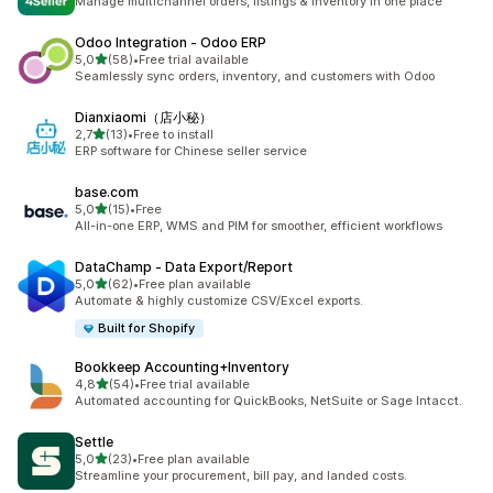
Manage multichannel orders, listings & inventory in one place
Odoo Integration ‑ Odoo ERP
av 5 stjerner
5,0
(58)
•
Free trial available
Totalt 58 omtaler
Seamlessly sync orders, inventory, and customers with Odoo
Dianxiaomi（店小秘）
av 5 stjerner
2,7
(13)
•
Free to install
Totalt 13 omtaler
ERP software for Chinese seller service
base.com
av 5 stjerner
5,0
(15)
•
Free
Totalt 15 omtaler
All-in-one ERP, WMS and PIM for smoother, efficient workflows
DataChamp ‑ Data Export/Report
av 5 stjerner
5,0
(62)
•
Free plan available
Totalt 62 omtaler
Automate & highly customize CSV/Excel exports.
Built for Shopify
Bookkeep Accounting+Inventory
av 5 stjerner
4,8
(54)
•
Free trial available
Totalt 54 omtaler
Automated accounting for QuickBooks, NetSuite or Sage Intacct.
Settle
av 5 stjerner
5,0
(23)
•
Free plan available
Totalt 23 omtaler
Streamline your procurement, bill pay, and landed costs.