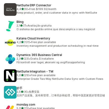
NetSuite ERP Connector
av 5 stjerner
4,4
(6)
•
From $199.92/month
Totalt 6 omtaler
Keep product, order, and customer data in sync with NetSuite
Bling
av 5 stjerner
2,1
(7)
•
Avaliação gratuita
Totalt 7 omtaler
O sistema de gestão online que descomplica o seu negócio!
Katana Cloud Inventory
av 5 stjerner
4,2
(131)
•
Free plan available
Totalt 131 omtaler
Inventory management and production scheduling in real-time
Dynamics 365 Business Central
av 5 stjerner
2,3
(23)
•
Gratis å installere
Totalt 23 omtaler
Få kontroll over lager, økonomi og avgiftsrapportering
NetSuite Integration ‑ TM
av 5 stjerner
5,0
(29)
•
Free plan available
Totalt 29 omtaler
Enterprise Grade Two-Way NetSuite Data Sync with Custom Flows
妙手
av 5 stjerner
2,5
(4)
•
免费安装
Totalt 4 omtaler
支持产品采集、发布和管理，订单同步和处理，帮助中国卖家更好管理店铺
monday.com
av 5 stjerner
5,0
(25)
•
Free trial available