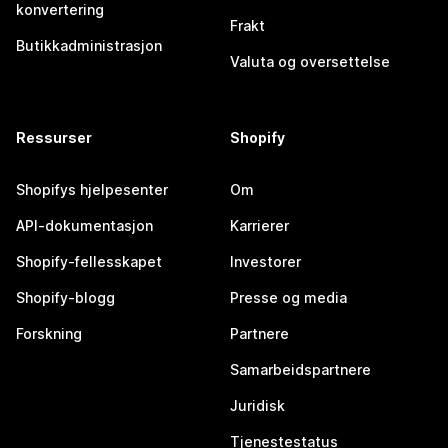
konvertering
Frakt
Butikkadministrasjon
Valuta og oversettelse
Ressurser
Shopify
Shopifys hjelpesenter
Om
API-dokumentasjon
Karrierer
Shopify-fellesskapet
Investorer
Shopify-blogg
Presse og media
Forskning
Partnere
Samarbeidspartnere
Juridisk
Tjenestestatus