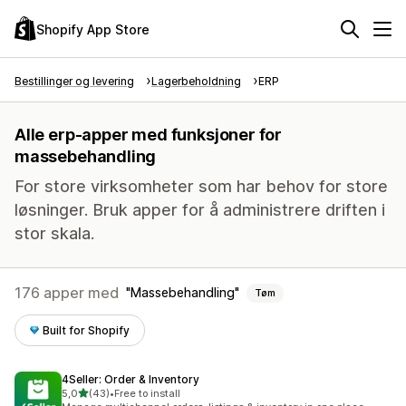
Shopify App Store
Bestillinger og levering
Lagerbeholdning
ERP
Alle erp-apper med funksjoner for
massebehandling
For store virksomheter som har behov for store
løsninger. Bruk apper for å administrere driften i
stor skala.
176 apper med
Massebehandling
Tøm
Built for Shopify
4Seller: Order & Inventory
av 5 stjerner
5,0
(43)
•
Free to install
Totalt 43 omtaler