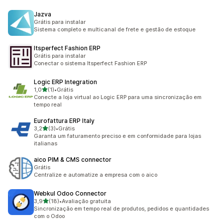
Jazva
Grátis para instalar
Sistema completo e multicanal de frete e gestão de estoque
Itsperfect Fashion ERP
Grátis para instalar
Conectar o sistema Itsperfect Fashion ERP
Logic ERP Integration
de 5 estrelas
1,0
(1)
•
Grátis
1 avaliações ao todo
Conecte a loja virtual ao Logic ERP para uma sincronização em
tempo real
Eurofattura ERP Italy
de 5 estrelas
3,2
(3)
•
Grátis
3 avaliações ao todo
Garanta um faturamento preciso e em conformidade para lojas
italianas
aico PIM & CMS connector
Grátis
Centralize e automatize a empresa com o aico
Webkul Odoo Connector
de 5 estrelas
3,9
(18)
•
Avaliação gratuita
18 avaliações ao todo
Sincronização em tempo real de produtos, pedidos e quantidades
com o Odoo