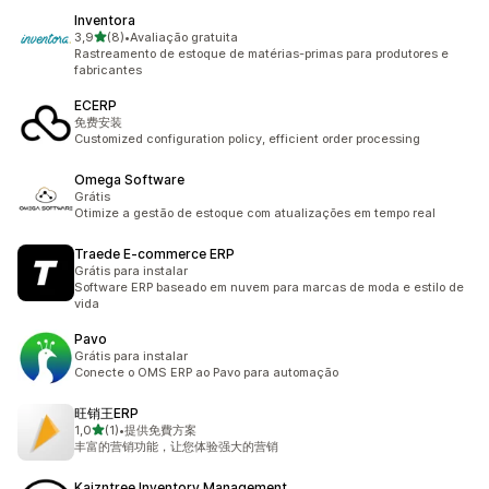
Inventora
de 5 estrelas
3,9
(8)
•
Avaliação gratuita
8 avaliações ao todo
Rastreamento de estoque de matérias-primas para produtores e
fabricantes
ECERP
免费安装
Customized configuration policy, efficient order processing
Omega Software
Grátis
Otimize a gestão de estoque com atualizações em tempo real
Traede E‑commerce ERP
Grátis para instalar
Software ERP baseado em nuvem para marcas de moda e estilo de
vida
Pavo
Grátis para instalar
Conecte o OMS ERP ao Pavo para automação
旺销王ERP
de 5 estrelas
1,0
(1)
•
提供免費方案
1 avaliações ao todo
丰富的营销功能，让您体验强大的营销
Kaizntree Inventory Management