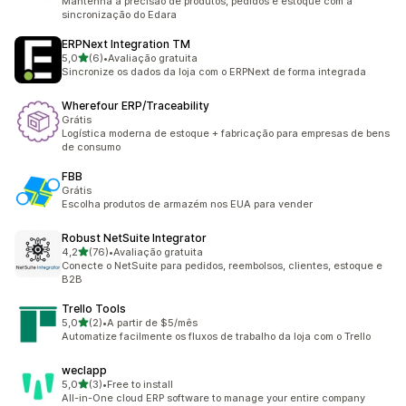
Mantenha a precisão de produtos, pedidos e estoque com a
sincronização do Edara
ERPNext Integration TM
de 5 estrelas
5,0
(6)
•
Avaliação gratuita
6 avaliações ao todo
Sincronize os dados da loja com o ERPNext de forma integrada
Wherefour ERP/Traceability
Grátis
Logística moderna de estoque + fabricação para empresas de bens
de consumo
FBB
Grátis
Escolha produtos de armazém nos EUA para vender
Robust NetSuite Integrator
de 5 estrelas
4,2
(76)
•
Avaliação gratuita
76 avaliações ao todo
Conecte o NetSuite para pedidos, reembolsos, clientes, estoque e
B2B
Trello Tools
de 5 estrelas
5,0
(2)
•
A partir de $5/mês
2 avaliações ao todo
Automatize facilmente os fluxos de trabalho da loja com o Trello
weclapp
de 5 estrelas
5,0
(3)
•
Free to install
3 avaliações ao todo
All-in-One cloud ERP software to manage your entire company