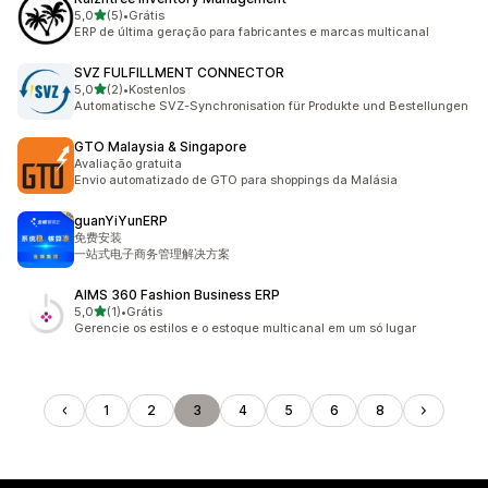
de 5 estrelas
5,0
(5)
•
Grátis
5 avaliações ao todo
ERP de última geração para fabricantes e marcas multicanal
SVZ FULFILLMENT CONNECTOR
de 5 estrelas
5,0
(2)
•
Kostenlos
2 avaliações ao todo
Automatische SVZ-Synchronisation für Produkte und Bestellungen
GTO Malaysia & Singapore
Avaliação gratuita
Envio automatizado de GTO para shoppings da Malásia
guanYiYunERP
免费安装
一站式电子商务管理解决方案
AIMS 360 Fashion Business ERP
de 5 estrelas
5,0
(1)
•
Grátis
1 avaliações ao todo
Gerencie os estilos e o estoque multicanal em um só lugar
1
2
3
4
5
6
8