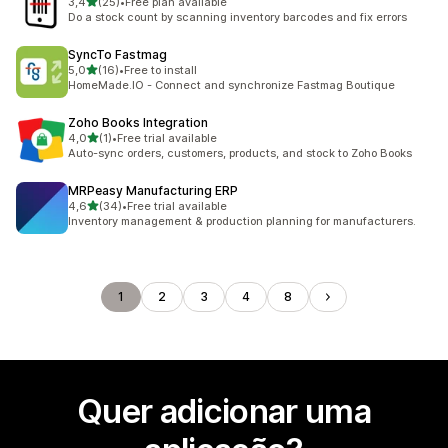
de 5 estrelas
3,4
(25)
•
Free plan available
25 total de avaliações
Do a stock count by scanning inventory barcodes and fix errors
SyncTo Fastmag
de 5 estrelas
5,0
(16)
•
Free to install
16 total de avaliações
HomeMade.IO - Connect and synchronize Fastmag Boutique
Zoho Books Integration
de 5 estrelas
4,0
(1)
•
Free trial available
1 total de avaliações
Auto-sync orders, customers, products, and stock to Zoho Books
MRPeasy Manufacturing ERP
de 5 estrelas
4,6
(34)
•
Free trial available
34 total de avaliações
Inventory management & production planning for manufacturers.
1
2
3
4
8
Quer adicionar uma