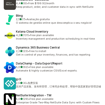
de 5 estrelas
4,4
(6)
•
From $199.92/month
6 total de avaliações
Keep product, order, and customer data in sync with NetSuite
Bling
de 5 estrelas
2,1
(7)
•
Avaliação gratuita
7 total de avaliações
O sistema de gestão online que descomplica o seu negócio!
Katana Cloud Inventory
de 5 estrelas
4,2
(131)
•
Free plan available
131 total de avaliações
Inventory management and production scheduling in real-time
Dynamics 365 Business Central
de 5 estrelas
2,3
(23)
•
Free to install
23 total de avaliações
Get in control of your inventory, finances, and tax reporting
DataChamp ‑ Data Export/Report
de 5 estrelas
5,0
(62)
•
Free plan available
62 total de avaliações
Automate & highly customize CSV/Excel exports.
妙手
de 5 estrelas
2,5
(4)
•
免费安装
4 total de avaliações
支持产品采集、发布和管理，订单同步和处理，帮助中国卖家更好管理店铺
NetSuite Integration ‑ TM
de 5 estrelas
5,0
(29)
•
Free plan available
29 total de avaliações
Enterprise Grade Two-Way NetSuite Data Sync with Custom Flows