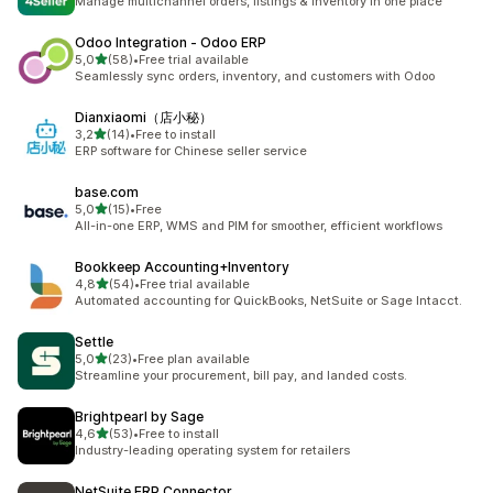
Manage multichannel orders, listings & inventory in one place
Odoo Integration ‑ Odoo ERP
de 5 estrelas
5,0
(58)
•
Free trial available
58 total de avaliações
Seamlessly sync orders, inventory, and customers with Odoo
Dianxiaomi（店小秘）
de 5 estrelas
3,2
(14)
•
Free to install
14 total de avaliações
ERP software for Chinese seller service
base.com
de 5 estrelas
5,0
(15)
•
Free
15 total de avaliações
All-in-one ERP, WMS and PIM for smoother, efficient workflows
Bookkeep Accounting+Inventory
de 5 estrelas
4,8
(54)
•
Free trial available
54 total de avaliações
Automated accounting for QuickBooks, NetSuite or Sage Intacct.
Settle
de 5 estrelas
5,0
(23)
•
Free plan available
23 total de avaliações
Streamline your procurement, bill pay, and landed costs.
Brightpearl by Sage
de 5 estrelas
4,6
(53)
•
Free to install
53 total de avaliações
Industry-leading operating system for retailers
NetSuite ERP Connector