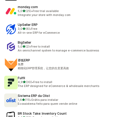
monday.com
de 5 estrelas
5,0
(25)
•
Free trial available
25 total de avaliações
Integrate your store with monday.com
UpSeller ERP
de 5 estrelas
3,0
(6)
•
Free
6 total de avaliações
All-in-one ERP for eCommerce
BigSeller
de 5 estrelas
5,0
(2)
•
Free to install
2 total de avaliações
An omnichannel system to manage e-commerce business
赛狐ERP
免费
精细化ERP管理系统，让您的生意更高效
Fulfil
de 5 estrelas
4,9
(30)
•
Free to install
30 total de avaliações
The ERP designed for eCommerce & wholesale merchants
Sistema ERP da Olist
de 5 estrelas
1,6
(11)
•
Grátis para instalar
11 total de avaliações
Ecossistema feito para quem vende online
BR Stock Take: Inventory Count