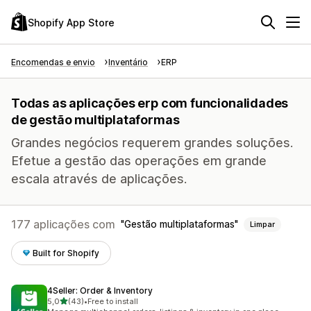
Shopify App Store
Encomendas e envio
Inventário
ERP
Todas as aplicações erp com funcionalidades
de gestão multiplataformas
Grandes negócios requerem grandes soluções.
Efetue a gestão das operações em grande
escala através de aplicações.
177 aplicações com
Gestão multiplataformas
Limpar
Built for Shopify
4Seller: Order & Inventory
de 5 estrelas
5,0
(43)
•
Free to install
43 total de avaliações