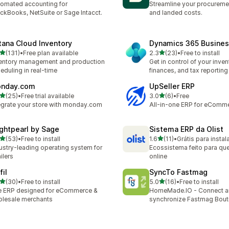
omated accounting for
Streamline your procurement
ckBooks, NetSuite or Sage Intacct.
and landed costs.
tana Cloud Inventory
Dynamics 365 Busines
滿分 5 顆星
滿分 5 顆星
(131)
•
Free plan available
2.3
(23)
•
Free to install
 131 則評價
共有 23 則評價
entory management and production
Get in control of your inven
eduling in real-time
finances, and tax reporting
nday.com
UpSeller ERP
滿分 5 顆星
滿分 5 顆星
(25)
•
Free trial available
3.0
(6)
•
Free
 25 則評價
共有 6 則評價
egrate your store with monday.com
All-in-one ERP for eComm
ightpearl by Sage
Sistema ERP da Olist
滿分 5 顆星
滿分 5 顆星
(53)
•
Free to install
1.6
(11)
•
Grátis para instal
 53 則評價
共有 11 則評價
ustry-leading operating system for
Ecossistema feito para q
ailers
online
fil
SyncTo Fastmag
滿分 5 顆星
滿分 5 顆星
(30)
•
Free to install
5.0
(16)
•
Free to install
 30 則評價
共有 16 則評價
 ERP designed for eCommerce &
HomeMade.IO - Connect 
lesale merchants
synchronize Fastmag Bout