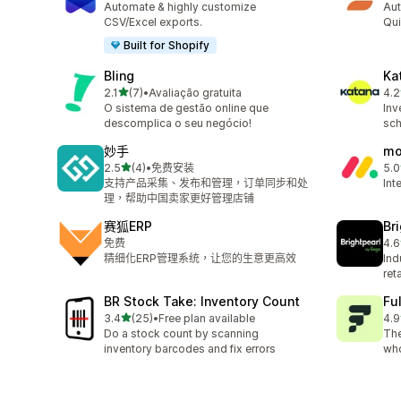
Automate & highly customize
Aut
CSV/Excel exports.
Qui
Built for Shopify
Bling
Ka
滿分 5 顆星
2.1
(7)
•
Avaliação gratuita
4.2
共有 7 則評價
共有
O sistema de gestão online que
Inv
descomplica o seu negócio!
sch
妙手
mo
滿分 5 顆星
2.5
(4)
•
免费安装
5.0
共有 4 則評價
共有
支持产品采集、发布和管理，订单同步和处
Int
理，帮助中国卖家更好管理店铺
赛狐ERP
Br
免费
4.6
共有
精细化ERP管理系统，让您的生意更高效
Ind
ret
BR Stock Take: Inventory Count
Ful
滿分 5 顆星
3.4
(25)
•
Free plan available
4.9
共有 25 則評價
共有
Do a stock count by scanning
The
inventory barcodes and fix errors
who