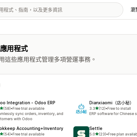
瀏
式應用程式
用這些應用程式管理多項營運事務。
oo Integration ‑ Odoo ERP
Dianxiaomi（店小秘）
滿分 5 顆星
滿分 5 顆星
(58)
•
Free trial available
3.3
(12)
•
Free to install
 58 則評價
共有 12 則評價
mlessly sync orders, inventory, and
ERP software for Chinese se
tomers with Odoo
okkeep Accounting+Inventory
Settle
滿分 5 顆星
滿分 5 顆星
(54)
•
Free trial available
5.0
(23)
•
Free plan availa
 54 則評價
共有 23 則評價