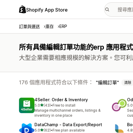
Shopify App Store
訂單與運送
庫存
ERP
所有具備編輯訂單功能的erp 應用程
大型企業需要相應規模的解決方案。您可利
176 個應用程式符合以下條件：
編輯訂單
清除
4Seller: Order & Inventory
Od
滿分 5 顆星
5.0
(43)
•
Free to install
5.0
共有 43 則評價
共有
Manage multichannel orders, listings &
Sea
inventory in one place
cus
DataChamp ‑ Data Export/Report
Bo
滿分 5 顆星
5.0
(62)
•
Free plan available
4.8
共有 62 則評價
共有