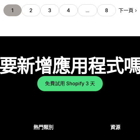
下一頁
1
2
3
4
…
8
要新增應用程式
免費試用 Shopify 3 天
熱門類別
資源