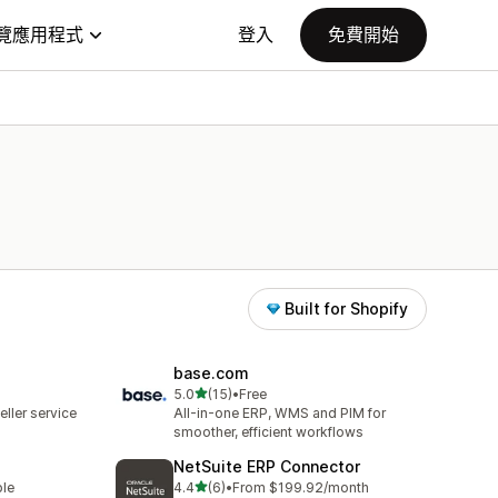
覽應用程式
登入
免費開始
Built for Shopify
base.com
滿分 5 顆星
5.0
(15)
•
Free
共有 15 則評價
ller service
All-in-one ERP, WMS and PIM for
smoother, efficient workflows
NetSuite ERP Connector
滿分 5 顆星
ble
4.4
(6)
•
From $199.92/month
共有 6 則評價