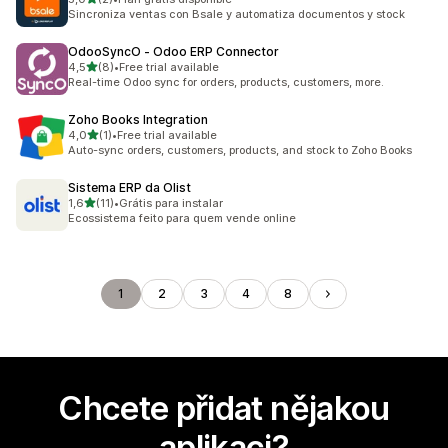
Celkový počet recenzí: 2
Sincroniza ventas con Bsale y automatiza documentos y stock
OdooSyncO ‑ Odoo ERP Connector
z 5 hvězd
4,5
(8)
•
Free trial available
Celkový počet recenzí: 8
Real-time Odoo sync for orders, products, customers, more.
Zoho Books Integration
z 5 hvězd
4,0
(1)
•
Free trial available
Celkový počet recenzí: 1
Auto-sync orders, customers, products, and stock to Zoho Books
Sistema ERP da Olist
z 5 hvězd
1,6
(11)
•
Grátis para instalar
Celkový počet recenzí: 11
Ecossistema feito para quem vende online
1
2
3
4
8
Chcete přidat nějakou
aplikaci?