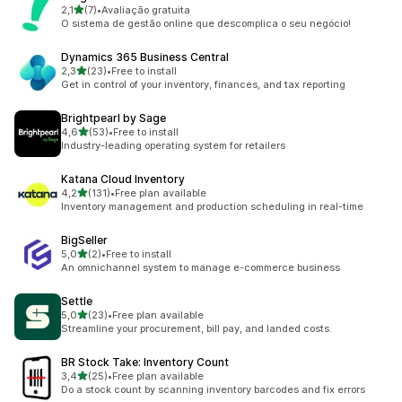
z 5 hvězd
2,1
(7)
•
Avaliação gratuita
Celkový počet recenzí: 7
O sistema de gestão online que descomplica o seu negócio!
Dynamics 365 Business Central
z 5 hvězd
2,3
(23)
•
Free to install
Celkový počet recenzí: 23
Get in control of your inventory, finances, and tax reporting
Brightpearl by Sage
z 5 hvězd
4,6
(53)
•
Free to install
Celkový počet recenzí: 53
Industry-leading operating system for retailers
Katana Cloud Inventory
z 5 hvězd
4,2
(131)
•
Free plan available
Celkový počet recenzí: 131
Inventory management and production scheduling in real-time
BigSeller
z 5 hvězd
5,0
(2)
•
Free to install
Celkový počet recenzí: 2
An omnichannel system to manage e-commerce business
Settle
z 5 hvězd
5,0
(23)
•
Free plan available
Celkový počet recenzí: 23
Streamline your procurement, bill pay, and landed costs.
BR Stock Take: Inventory Count
z 5 hvězd
3,4
(25)
•
Free plan available
Celkový počet recenzí: 25
Do a stock count by scanning inventory barcodes and fix errors