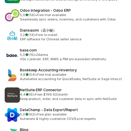
Odoo Integration ‑ Odoo ERP
z 5 hvězd
5,0
(58)
•
Free trial available
Celkový počet recenzí: 58
Seamlessly sync orders, inventory, and customers with Odoo
Dianxiaomi（店小秘）
z 5 hvězd
3,2
(14)
•
Free to install
Celkový počet recenzí: 14
ERP software for Chinese seller service
base.com
z 5 hvězd
5,0
(15)
•
Zdarma
Celkový počet recenzí: 15
Vše v jednom: ERP, WMS a PIM pro maximální efektivitu.
Bookkeep Accounting+Inventory
z 5 hvězd
4,8
(54)
•
Free trial available
Celkový počet recenzí: 54
Automated accounting for QuickBooks, NetSuite or Sage Intacct.
NetSuite ERP Connector
z 5 hvězd
4,4
(6)
•
From $199.92/month
Celkový počet recenzí: 6
Keep product, order, and customer data in sync with NetSuite
DataChamp ‑ Data Export/Report
z 5 hvězd
5,0
(62)
•
Free plan available
Celkový počet recenzí: 62
Automate & highly customize CSV/Excel exports.
Bling