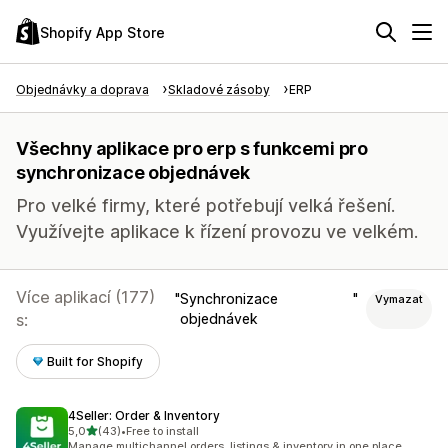
Shopify App Store
Objednávky a doprava
Skladové zásoby
ERP
Všechny aplikace pro erp s funkcemi pro
synchronizace objednávek
Pro velké firmy, které potřebují velká řešení.
Využívejte aplikace k řízení provozu ve velkém.
Více aplikací (177)
Synchronizace
Vymazat
s:
objednávek
Built for Shopify
4Seller: Order & Inventory
z 5 hvězd
5,0
(43)
•
Free to install
Celkový počet recenzí: 43
Manage multichannel orders, listings & inventory in one place