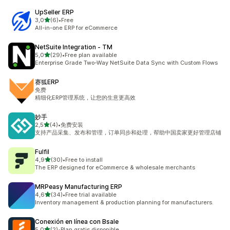
UpSeller ERP
z 5 hvězd
3,0
(6)
•
Free
Celkový počet recenzí: 6
All-in-one ERP for eCommerce
NetSuite Integration ‑ TM
z 5 hvězd
5,0
(29)
•
Free plan available
Celkový počet recenzí: 29
Enterprise Grade Two-Way NetSuite Data Sync with Custom Flows
赛狐ERP
免费
精细化ERP管理系统，让您的生意更高效
妙手
z 5 hvězd
2,5
(4)
•
免费安装
Celkový počet recenzí: 4
支持产品采集、发布和管理，订单同步和处理，帮助中国卖家更好管理店铺
Fulfil
z 5 hvězd
4,9
(30)
•
Free to install
Celkový počet recenzí: 30
The ERP designed for eCommerce & wholesale merchants
MRPeasy Manufacturing ERP
z 5 hvězd
4,6
(34)
•
Free trial available
Celkový počet recenzí: 34
Inventory management & production planning for manufacturers.
Conexión en línea con Bsale
z 5 hvězd
5,0
(2)
•
Plan gratis disponible