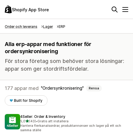
Shopify App Store
Order och leverans
Lager
ERP
Alla erp-appar med funktioner för
ordersynkronisering
För stora företag som behöver stora lösningar:
appar som ger stordriftsfördelar.
177 appar med
Ordersynkronisering
Rensa
Built for Shopify
4Seller: Order & Inventory
av 5 stjärnor
5,0
(43)
•
Gratis att installera
43 recensioner totalt
Hantera flerkanalsordrar, produktannonser och lager på ett och
samma ställe