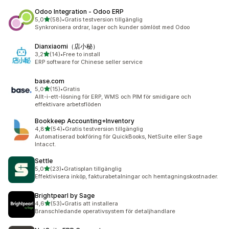
Odoo Integration ‑ Odoo ERP
av 5 stjärnor
5,0
(58)
•
Gratis testversion tillgänglig
58 recensioner totalt
Synkronisera ordrar, lager och kunder sömlöst med Odoo
Dianxiaomi（店小秘）
av 5 stjärnor
3,2
(14)
•
Free to install
14 recensioner totalt
ERP software for Chinese seller service
base.com
av 5 stjärnor
5,0
(15)
•
Gratis
15 recensioner totalt
Allt-i-ett-lösning för ERP, WMS och PIM för smidigare och
effektivare arbetsflöden
Bookkeep Accounting+Inventory
av 5 stjärnor
4,8
(54)
•
Gratis testversion tillgänglig
54 recensioner totalt
Automatiserad bokföring för QuickBooks, NetSuite eller Sage
Intacct.
Settle
av 5 stjärnor
5,0
(23)
•
Gratisplan tillgänglig
23 recensioner totalt
Effektivisera inköp, fakturabetalningar och hemtagningskostnader.
Brightpearl by Sage
av 5 stjärnor
4,6
(53)
•
Gratis att installera
53 recensioner totalt
Branschledande operativsystem för detaljhandlare