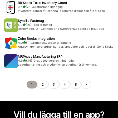
BR Stock Take: Inventory Count
av 5 stjärnor
3,4
(25)
•
Gratisplan tillgänglig
25 recensioner totalt
Inventera genom att skanna lagerstreckkoder och åtgärda fel
SyncTo Fastmag
av 5 stjärnor
5,0
(16)
•
Free to install
16 recensioner totalt
HomeMade.IO - Connect and synchronize Fastmag Boutique
Zoho Books Integration
av 5 stjärnor
4,0
(1)
•
Gratis testversion tillgänglig
1 recensioner totalt
Autosynkronisera ordrar, kunder, produkter och lager till Zoho Books
MRPeasy Manufacturing ERP
av 5 stjärnor
4,6
(34)
•
Gratis testversion tillgänglig
34 recensioner totalt
Lagerhantering och produktionsplanering för tillverkare.
1
2
3
4
8
Vill du lägga till en app?