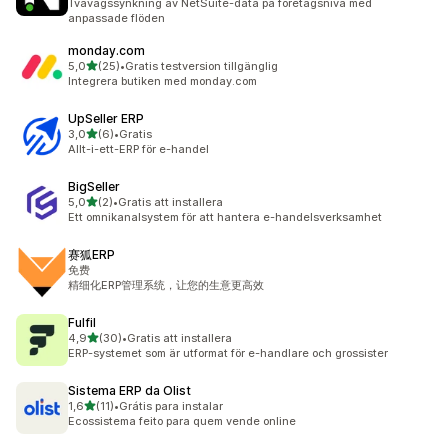
Tvåvägssynkning av NetSuite-data på företagsnivå med
anpassade flöden
monday.com
av 5 stjärnor
5,0
(25)
•
Gratis testversion tillgänglig
25 recensioner totalt
Integrera butiken med monday.com
UpSeller ERP
av 5 stjärnor
3,0
(6)
•
Gratis
6 recensioner totalt
Allt-i-ett-ERP för e-handel
BigSeller
av 5 stjärnor
5,0
(2)
•
Gratis att installera
2 recensioner totalt
Ett omnikanalsystem för att hantera e-handelsverksamhet
赛狐ERP
免费
精细化ERP管理系统，让您的生意更高效
Fulfil
av 5 stjärnor
4,9
(30)
•
Gratis att installera
30 recensioner totalt
ERP-systemet som är utformat för e-handlare och grossister
Sistema ERP da Olist
av 5 stjärnor
1,6
(11)
•
Grátis para instalar
11 recensioner totalt
Ecossistema feito para quem vende online