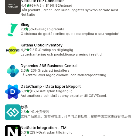
NetSuite ERP Connector
av 5 stjärnor
4,4
(6)
•
Från $199.92/månad
6 recensioner totalt
Håll produkt-, order- och kunduppgifter synkroniserade med
NetSuite
Bling
av 5 stjärnor
2,1
(7)
•
Avaliação gratuita
7 recensioner totalt
O sistema de gestão online que descomplica o seu negócio!
Katana Cloud Inventory
av 5 stjärnor
4,2
(131)
•
Gratisplan tillgänglig
131 recensioner totalt
Lagerhantering och produktionsplanering i realtid
Dynamics 365 Business Central
av 5 stjärnor
2,3
(23)
•
Gratis att installera
23 recensioner totalt
Få kontroll över lager, ekonomi och momsrapportering
DataChamp ‑ Data Export/Report
av 5 stjärnor
5,0
(62)
•
Gratisplan tillgänglig
62 recensioner totalt
Automatisera och skräddarsy exporter till CSV/Excel.
妙手
av 5 stjärnor
2,5
(4)
•
免费安装
4 recensioner totalt
支持产品采集、发布和管理，订单同步和处理，帮助中国卖家更好管理店铺
NetSuite Integration ‑ TM
av 5 stjärnor
5,0
(29)
•
Gratisplan tillgänglig
29 recensioner totalt