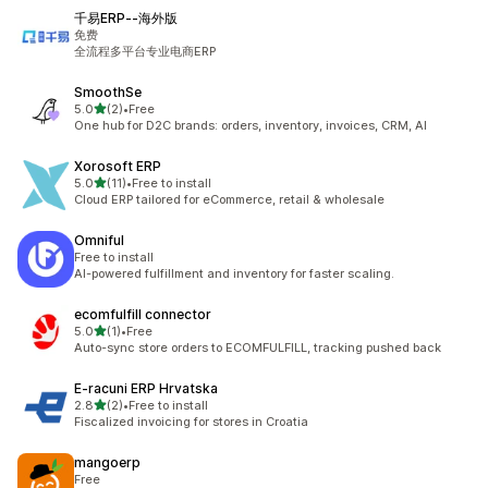
千易ERP‑‑海外版
免费
全流程多平台专业电商ERP
SmoothSe
เต็ม 5 ดาว
5.0
(2)
•
Free
ทั้งหมด 2 รีวิว
One hub for D2C brands: orders, inventory, invoices, CRM, AI
Xorosoft ERP
เต็ม 5 ดาว
5.0
(11)
•
Free to install
ทั้งหมด 11 รีวิว
Cloud ERP tailored for eCommerce, retail & wholesale
Omniful
Free to install
AI-powered fulfillment and inventory for faster scaling.
ecomfulfill connector
เต็ม 5 ดาว
5.0
(1)
•
Free
ทั้งหมด 1 รีวิว
Auto-sync store orders to ECOMFULFILL, tracking pushed back
E‑racuni ERP Hrvatska
เต็ม 5 ดาว
2.8
(2)
•
Free to install
ทั้งหมด 2 รีวิว
Fiscalized invoicing for stores in Croatia
mangoerp
Free