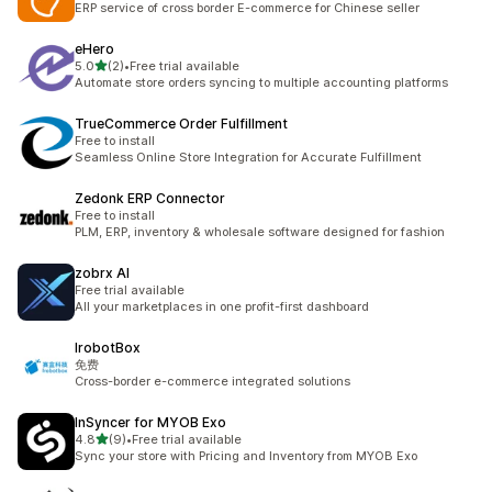
ERP service of cross border E-commerce for Chinese seller
eHero
เต็ม 5 ดาว
5.0
(2)
•
Free trial available
ทั้งหมด 2 รีวิว
Automate store orders syncing to multiple accounting platforms
TrueCommerce Order Fulfillment
Free to install
Seamless Online Store Integration for Accurate Fulfillment
Zedonk ERP Connector
Free to install
PLM, ERP, inventory & wholesale software designed for fashion
zobrx AI
Free trial available
All your marketplaces in one profit-first dashboard
IrobotBox
免费
Cross-border e-commerce integrated solutions
InSyncer for MYOB Exo
เต็ม 5 ดาว
4.8
(9)
•
Free trial available
ทั้งหมด 9 รีวิว
Sync your store with Pricing and Inventory from MYOB Exo