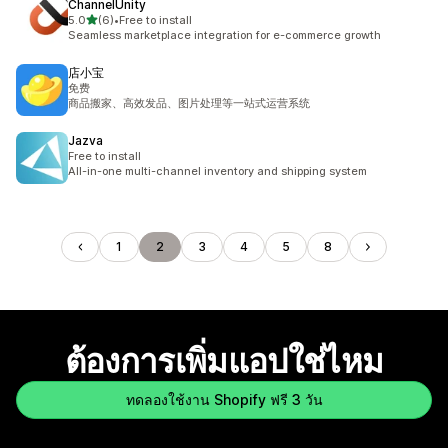
ChannelUnity
เต็ม 5 ดาว
5.0
(6)
•
Free to install
ทั้งหมด 6 รีวิว
Seamless marketplace integration for e-commerce growth
店小宝
免费
商品搬家、高效发品、图片处理等一站式运营系统
Jazva
Free to install
All-in-one multi-channel inventory and shipping system
1
2
3
4
5
8
ต้องการเพิ่มแอปใช่ไหม
ทดลองใช้งาน Shopify ฟรี 3 วัน