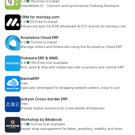
เต็ม 5 ดาว
5.0
(16)
•
Free to install
ทั้งหมด 16 รีวิว
HomeMade.IO - Connect and synchronize Fastmag Boutique
CRM for monday.com
เต็ม 5 ดาว
5.0
(2)
•
Free to install
ทั้งหมด 2 รีวิว
Advanced sync for B2B wholesale & DTC brands on monday.com
Acumatica Cloud ERP
เต็ม 5 ดาว
5.0
(1)
•
Free to install
ทั้งหมด 1 รีวิว
Manage orders and financials using the Acumatica Cloud ERP
Pickware ERP & WMS
เต็ม 5 ดาว
4.8
(19)
•
Free trial available
ทั้งหมด 19 รีวิว
Pick, pack & ship with mobile barcode scanners and central ERP
BanmaERP
Free
Specially developed for shopping website sellers, easy to use.
jackyun Cross‑border ERP
Free
Provide digital solutions for cross-border enterprises
Workshop by Bikebook
เต็ม 5 ดาว
5.0
(1)
•
Free trial available
ทั้งหมด 1 รีวิว
Repair shop management for bikes, jewellery, mobility and more