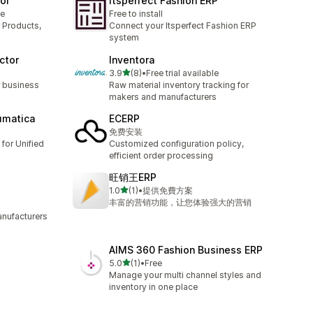
or
Itsperfect Fashion ERP
le
Free to install
 Products,
Connect your Itsperfect Fashion ERP
system
ctor
Inventora
เต็ม 5 ดาว
3.9
(8)
•
Free trial available
ทั้งหมด 8 รีวิว
r business
Raw material inventory tracking for
makers and manufacturers
umatica
ECERP
免费安装
for Unified
Customized configuration policy,
efficient order processing
旺销王ERP
เต็ม 5 ดาว
1.0
(1)
•
提供免費方案
ทั้งหมด 1 รีวิว
丰富的营销功能，让您体验强大的营销
anufacturers
AIMS 360 Fashion Business ERP
เต็ม 5 ดาว
5.0
(1)
•
Free
ทั้งหมด 1 รีวิว
Manage your multi channel styles and
inventory in one place