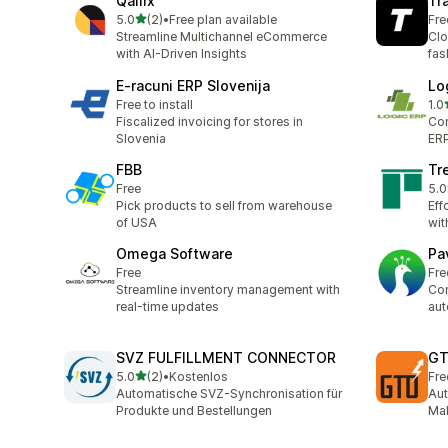
Qallix
Tr
เต็ม 5 ดาว
5.0
(2)
•
Free plan available
Fre
ทั้งหมด 2 รีวิว
Streamline Multichannel eCommerce
Clo
with AI-Driven Insights
fas
E‑racuni ERP Slovenija
Lo
Free to install
1.0
ทั้ง
Fiscalized invoicing for stores in
Con
Slovenia
ERP
FBB
Tr
Free
5.0
ทั้ง
Pick products to sell from warehouse
Eff
of USA
wit
Omega Software
Pa
Free
Fre
Streamline inventory management with
Con
real-time updates
aut
SVZ FULFILLMENT CONNECTOR
GT
เต็ม 5 ดาว
5.0
(2)
•
Kostenlos
Fre
ทั้งหมด 2 รีวิว
Automatische SVZ-Synchronisation für
Aut
Produkte und Bestellungen
Mal