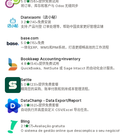
星（满分 5 星）
5.0
(58)
•
提供免费试用
总共 58 条评论
将订单、库存和客户与 Odoo 无缝同步
Dianxiaomi（店小秘）
星（满分 5 星）
3.2
(14)
•
免费安装
总共 14 条评论
支持 产品刊登 订单处理等，帮助中国卖家更好管理店铺
base.com
星（满分 5 星）
5.0
(15)
•
免费
总共 15 条评论
一体化ERP、WMS和PIM系统，打造更顺畅高效的工作流程
Bookkeep Accounting+Inventory
星（满分 5 星）
4.8
(54)
•
提供免费试用
总共 54 条评论
QuickBooks、NetSuite 或 Sage Intacct 的自动化会计服务。
Settle
星（满分 5 星）
5.0
(23)
•
提供免费套餐
总共 23 条评论
精简您的采购、账单付款和到岸成本管理流程。
DataChamp ‑ Data Export/Report
星（满分 5 星）
5.0
(62)
•
提供免费套餐
总共 62 条评论
自动执行并高度自定义 CSV/Excel 导出任务。
Bling
星（满分 5 星）
2.1
(7)
•
Avaliação gratuita
总共 7 条评论
O sistema de gestão online que descomplica o seu negócio!