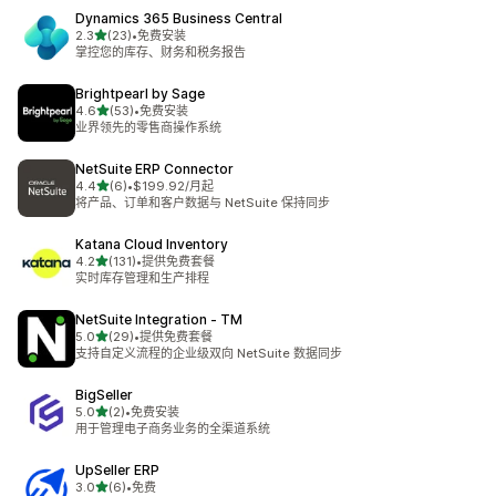
Dynamics 365 Business Central
星（满分 5 星）
2.3
(23)
•
免费安装
总共 23 条评论
掌控您的库存、财务和税务报告
Brightpearl by Sage
星（满分 5 星）
4.6
(53)
•
免费安装
总共 53 条评论
业界领先的零售商操作系统
NetSuite ERP Connector
星（满分 5 星）
4.4
(6)
•
$199.92/月起
总共 6 条评论
将产品、订单和客户数据与 NetSuite 保持同步
Katana Cloud Inventory
星（满分 5 星）
4.2
(131)
•
提供免费套餐
总共 131 条评论
实时库存管理和生产排程
NetSuite Integration ‑ TM
星（满分 5 星）
5.0
(29)
•
提供免费套餐
总共 29 条评论
支持自定义流程的企业级双向 NetSuite 数据同步
BigSeller
星（满分 5 星）
5.0
(2)
•
免费安装
总共 2 条评论
用于管理电子商务业务的全渠道系统
UpSeller ERP
星（满分 5 星）
3.0
(6)
•
免费
总共 6 条评论