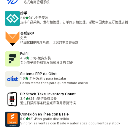
一站式电商管理系统
妙手
星（满分 5 星）
2.5
(4)
•
免费安装
总共 4 条评论
支持产品采集、发布和管理，订单同步和处理，帮助中国卖家更好管理店铺
赛狐ERP
免费
精细化ERP管理系统，让您的生意更高效
Fulfil
星（满分 5 星）
4.9
(30)
•
免费安装
总共 30 条评论
专为电子商务和批发商家设计的 ERP
Sistema ERP da Olist
星（满分 5 星）
1.6
(11)
•
Grátis para instalar
总共 11 条评论
Ecossistema feito para quem vende online
BR Stock Take: Inventory Count
星（满分 5 星）
3.4
(25)
•
提供免费套餐
总共 25 条评论
通过扫描库存条码盘点库存并修复错误
Conexión en línea con Bsale
星（满分 5 星）
5.0
(2)
•
Plan gratis disponible
总共 2 条评论
Sincroniza ventas con Bsale y automatiza documentos y stock