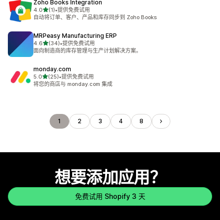
Zoho Books Integration
星（满分 5 星）
4.0
(1)
•
提供免费试用
总共 1 条评论
自动将订单、客户、产品和库存同步到 Zoho Books
MRPeasy Manufacturing ERP
星（满分 5 星）
4.6
(34)
•
提供免费试用
总共 34 条评论
面向制造商的库存管理与生产计划解决方案。
monday.com
星（满分 5 星）
5.0
(25)
•
提供免费试用
总共 25 条评论
将您的商店与 monday.com 集成
1
2
3
4
8
想要添加应用？
免费试用 Shopify 3 天