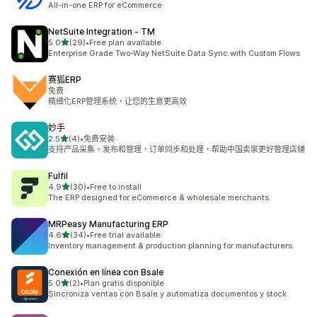
All-in-one ERP for eCommerce
NetSuite Integration ‑ TM
滿分 5 顆星
5.0
(29)
•
Free plan available
共有 29 則評價
Enterprise Grade Two-Way NetSuite Data Sync with Custom Flows
赛狐ERP
免费
精细化ERP管理系统，让您的生意更高效
妙手
滿分 5 顆星
2.5
(4)
•
免费安装
共有 4 則評價
支持产品采集、发布和管理，订单同步和处理，帮助中国卖家更好管理店铺
Fulfil
滿分 5 顆星
4.9
(30)
•
Free to install
共有 30 則評價
The ERP designed for eCommerce & wholesale merchants
MRPeasy Manufacturing ERP
滿分 5 顆星
4.6
(34)
•
Free trial available
共有 34 則評價
Inventory management & production planning for manufacturers.
Conexión en línea con Bsale
滿分 5 顆星
5.0
(2)
•
Plan gratis disponible
共有 2 則評價
Sincroniza ventas con Bsale y automatiza documentos y stock