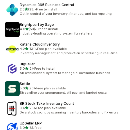
Dynamics 365 Business Central
滿分 5 顆星
2.3
(23)
•
Free to install
共有 23 則評價
Get in control of your inventory, finances, and tax reporting
Brightpearl by Sage
滿分 5 顆星
4.6
(53)
•
Free to install
共有 53 則評價
Industry-leading operating system for retailers
Katana Cloud Inventory
滿分 5 顆星
4.2
(131)
•
Free plan available
共有 131 則評價
Inventory management and production scheduling in real-time
BigSeller
滿分 5 顆星
5.0
(2)
•
Free to install
共有 2 則評價
An omnichannel system to manage e-commerce business
Settle
滿分 5 顆星
5.0
(23)
•
Free plan available
共有 23 則評價
Streamline your procurement, bill pay, and landed costs.
BR Stock Take: Inventory Count
滿分 5 顆星
3.4
(25)
•
Free plan available
共有 25 則評價
Do a stock count by scanning inventory barcodes and fix errors
UpSeller ERP
滿分 5 顆星
3.0
(6)
•
Free
共有 6 則評價