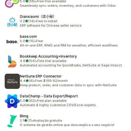
滿分 5 顆星
5.0
(58)
•
Free trial available
共有 58 則評價
Seamlessly sync orders, inventory, and customers with Odoo
Dianxiaomi（店小秘）
滿分 5 顆星
3.2
(14)
•
Free to install
共有 14 則評價
ERP software for Chinese seller service
base.com
滿分 5 顆星
5.0
(15)
•
Free
共有 15 則評價
All-in-one ERP, WMS and PIM for smoother, efficient workflows
Bookkeep Accounting+Inventory
滿分 5 顆星
4.8
(54)
•
Free trial available
共有 54 則評價
Automated accounting for QuickBooks, NetSuite or Sage Intacct.
NetSuite ERP Connector
滿分 5 顆星
4.4
(6)
•
From $199.92/month
共有 6 則評價
Keep product, order, and customer data in sync with NetSuite
DataChamp ‑ Data Export/Report
滿分 5 顆星
5.0
(62)
•
Free plan available
共有 62 則評價
Automate & highly customize CSV/Excel exports.
Bling
滿分 5 顆星
2.1
(7)
•
Avaliação gratuita
共有 7 則評價
O sistema de gestão online que descomplica o seu negócio!