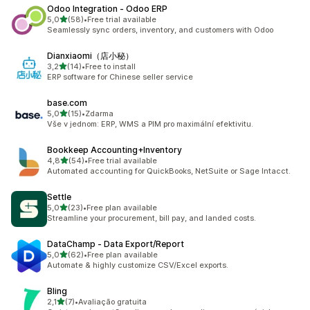
Odoo Integration ‑ Odoo ERP
z 5 hvězd
5,0
(58)
•
Free trial available
Celkový počet recenzí: 58
Seamlessly sync orders, inventory, and customers with Odoo
Dianxiaomi（店小秘）
z 5 hvězd
3,2
(14)
•
Free to install
Celkový počet recenzí: 14
ERP software for Chinese seller service
base.com
z 5 hvězd
5,0
(15)
•
Zdarma
Celkový počet recenzí: 15
Vše v jednom: ERP, WMS a PIM pro maximální efektivitu.
Bookkeep Accounting+Inventory
z 5 hvězd
4,8
(54)
•
Free trial available
Celkový počet recenzí: 54
Automated accounting for QuickBooks, NetSuite or Sage Intacct.
Settle
z 5 hvězd
5,0
(23)
•
Free plan available
Celkový počet recenzí: 23
Streamline your procurement, bill pay, and landed costs.
DataChamp ‑ Data Export/Report
z 5 hvězd
5,0
(62)
•
Free plan available
Celkový počet recenzí: 62
Automate & highly customize CSV/Excel exports.
Bling
z 5 hvězd
2,1
(7)
•
Avaliação gratuita
Celkový počet recenzí: 7