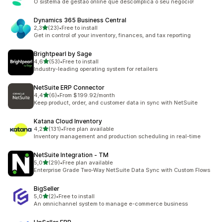
O sistema de gestão online que descomplica o seu negócio!
Dynamics 365 Business Central
z 5 hvězd
2,3
(23)
•
Free to install
Celkový počet recenzí: 23
Get in control of your inventory, finances, and tax reporting
Brightpearl by Sage
z 5 hvězd
4,6
(53)
•
Free to install
Celkový počet recenzí: 53
Industry-leading operating system for retailers
NetSuite ERP Connector
z 5 hvězd
4,4
(6)
•
From $199.92/month
Celkový počet recenzí: 6
Keep product, order, and customer data in sync with NetSuite
Katana Cloud Inventory
z 5 hvězd
4,2
(131)
•
Free plan available
Celkový počet recenzí: 131
Inventory management and production scheduling in real-time
NetSuite Integration ‑ TM
z 5 hvězd
5,0
(29)
•
Free plan available
Celkový počet recenzí: 29
Enterprise Grade Two-Way NetSuite Data Sync with Custom Flows
BigSeller
z 5 hvězd
5,0
(2)
•
Free to install
Celkový počet recenzí: 2
An omnichannel system to manage e-commerce business