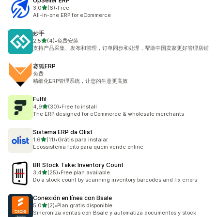
UpSeller ERP
z 5 hvězd
3,0
(6)
•
Free
Celkový počet recenzí: 6
All-in-one ERP for eCommerce
妙手
z 5 hvězd
2,5
(4)
•
免费安装
Celkový počet recenzí: 4
支持产品采集、发布和管理，订单同步和处理，帮助中国卖家更好管理店铺
赛狐ERP
免费
精细化ERP管理系统，让您的生意更高效
Fulfil
z 5 hvězd
4,9
(30)
•
Free to install
Celkový počet recenzí: 30
The ERP designed for eCommerce & wholesale merchants
Sistema ERP da Olist
z 5 hvězd
1,6
(11)
•
Grátis para instalar
Celkový počet recenzí: 11
Ecossistema feito para quem vende online
BR Stock Take: Inventory Count
z 5 hvězd
3,4
(25)
•
Free plan available
Celkový počet recenzí: 25
Do a stock count by scanning inventory barcodes and fix errors
Conexión en línea con Bsale
z 5 hvězd
5,0
(2)
•
Plan gratis disponible
Celkový počet recenzí: 2
Sincroniza ventas con Bsale y automatiza documentos y stock