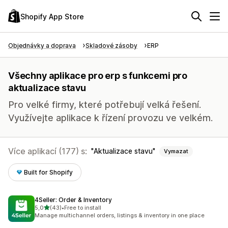
Shopify App Store
Objednávky a doprava
Skladové zásoby
ERP
Všechny aplikace pro erp s funkcemi pro
aktualizace stavu
Pro velké firmy, které potřebují velká řešení.
Využívejte aplikace k řízení provozu ve velkém.
Více aplikací (177) s:
Aktualizace stavu
Vymazat
Built for Shopify
4Seller: Order & Inventory
z 5 hvězd
5,0
(43)
•
Free to install
Celkový počet recenzí: 43
Manage multichannel orders, listings & inventory in one place