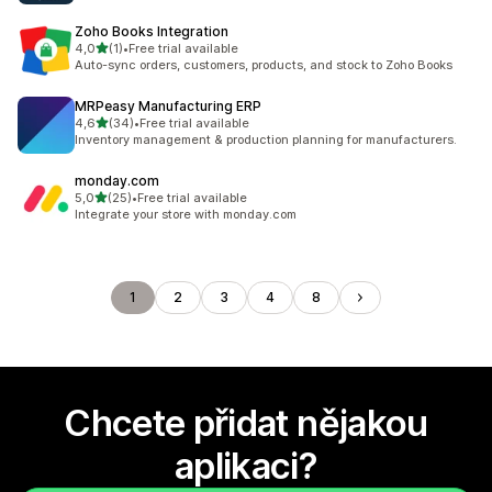
Zoho Books Integration
z 5 hvězd
4,0
(1)
•
Free trial available
Celkový počet recenzí: 1
Auto-sync orders, customers, products, and stock to Zoho Books
MRPeasy Manufacturing ERP
z 5 hvězd
4,6
(34)
•
Free trial available
Celkový počet recenzí: 34
Inventory management & production planning for manufacturers.
monday.com
z 5 hvězd
5,0
(25)
•
Free trial available
Celkový počet recenzí: 25
Integrate your store with monday.com
1
2
3
4
8
Chcete přidat nějakou
aplikaci?