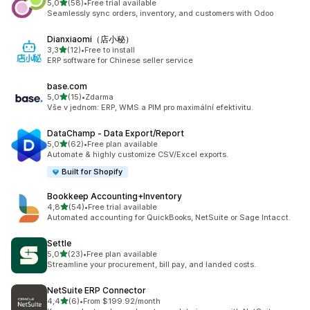
z 5 hvězd
5,0
(58)
•
Free trial available
Celkový počet recenzí: 58
Seamlessly sync orders, inventory, and customers with Odoo
Dianxiaomi（店小秘）
z 5 hvězd
3,3
(12)
•
Free to install
Celkový počet recenzí: 12
ERP software for Chinese seller service
base.com
z 5 hvězd
5,0
(15)
•
Zdarma
Celkový počet recenzí: 15
Vše v jednom: ERP, WMS a PIM pro maximální efektivitu.
DataChamp ‑ Data Export/Report
z 5 hvězd
5,0
(62)
•
Free plan available
Celkový počet recenzí: 62
Automate & highly customize CSV/Excel exports.
Built for Shopify
Bookkeep Accounting+Inventory
z 5 hvězd
4,8
(54)
•
Free trial available
Celkový počet recenzí: 54
Automated accounting for QuickBooks, NetSuite or Sage Intacct.
Settle
z 5 hvězd
5,0
(23)
•
Free plan available
Celkový počet recenzí: 23
Streamline your procurement, bill pay, and landed costs.
NetSuite ERP Connector
z 5 hvězd
4,4
(6)
•
From $199.92/month
Celkový počet recenzí: 6