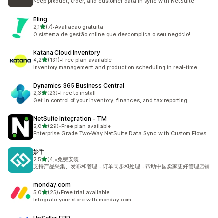
Keep product, order, and customer data in sync with NetSuite
Bling
z 5 hvězd
2,1
(7)
•
Avaliação gratuita
Celkový počet recenzí: 7
O sistema de gestão online que descomplica o seu negócio!
Katana Cloud Inventory
z 5 hvězd
4,2
(131)
•
Free plan available
Celkový počet recenzí: 131
Inventory management and production scheduling in real-time
Dynamics 365 Business Central
z 5 hvězd
2,3
(23)
•
Free to install
Celkový počet recenzí: 23
Get in control of your inventory, finances, and tax reporting
NetSuite Integration ‑ TM
z 5 hvězd
5,0
(29)
•
Free plan available
Celkový počet recenzí: 29
Enterprise Grade Two-Way NetSuite Data Sync with Custom Flows
妙手
z 5 hvězd
2,5
(4)
•
免费安装
Celkový počet recenzí: 4
支持产品采集、发布和管理，订单同步和处理，帮助中国卖家更好管理店铺
monday.com
z 5 hvězd
5,0
(25)
•
Free trial available
Celkový počet recenzí: 25
Integrate your store with monday.com
UpSeller ERP