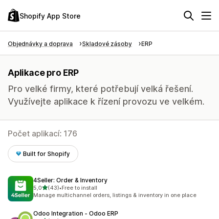
Shopify App Store
Objednávky a doprava
Skladové zásoby
ERP
Aplikace pro ERP
Pro velké firmy, které potřebují velká řešení.
Využívejte aplikace k řízení provozu ve velkém.
Počet aplikací: 176
Built for Shopify
4Seller: Order & Inventory
z 5 hvězd
5,0
(43)
•
Free to install
Celkový počet recenzí: 43
Manage multichannel orders, listings & inventory in one place
Odoo Integration ‑ Odoo ERP