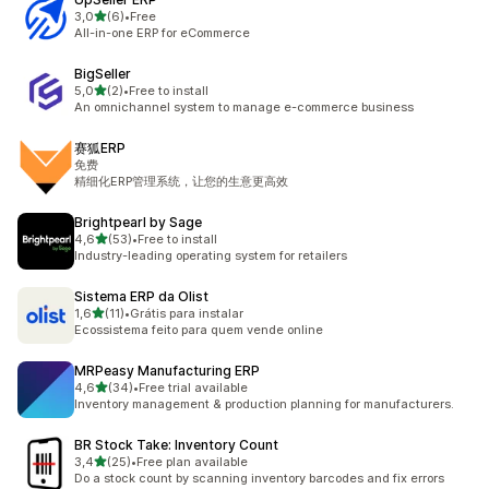
z 5 hvězd
3,0
(6)
•
Free
Celkový počet recenzí: 6
All-in-one ERP for eCommerce
BigSeller
z 5 hvězd
5,0
(2)
•
Free to install
Celkový počet recenzí: 2
An omnichannel system to manage e-commerce business
赛狐ERP
免费
精细化ERP管理系统，让您的生意更高效
Brightpearl by Sage
z 5 hvězd
4,6
(53)
•
Free to install
Celkový počet recenzí: 53
Industry-leading operating system for retailers
Sistema ERP da Olist
z 5 hvězd
1,6
(11)
•
Grátis para instalar
Celkový počet recenzí: 11
Ecossistema feito para quem vende online
MRPeasy Manufacturing ERP
z 5 hvězd
4,6
(34)
•
Free trial available
Celkový počet recenzí: 34
Inventory management & production planning for manufacturers.
BR Stock Take: Inventory Count
z 5 hvězd
3,4
(25)
•
Free plan available
Celkový počet recenzí: 25
Do a stock count by scanning inventory barcodes and fix errors