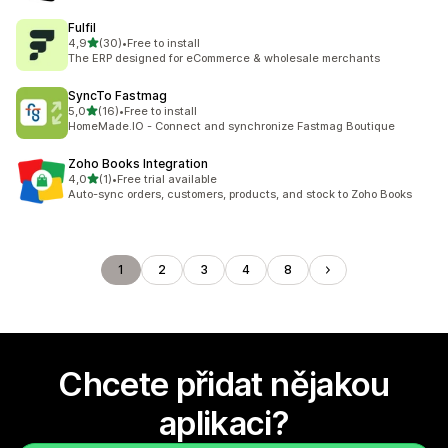
Fulfil
z 5 hvězd
4,9
(30)
•
Free to install
Celkový počet recenzí: 30
The ERP designed for eCommerce & wholesale merchants
SyncTo Fastmag
z 5 hvězd
5,0
(16)
•
Free to install
Celkový počet recenzí: 16
HomeMade.IO - Connect and synchronize Fastmag Boutique
Zoho Books Integration
z 5 hvězd
4,0
(1)
•
Free trial available
Celkový počet recenzí: 1
Auto-sync orders, customers, products, and stock to Zoho Books
1
2
3
4
8
Chcete přidat nějakou
aplikaci?