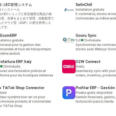
ネコEC管理システム
SellnChill
料インストール
Installation gratuite
数のECショップと実店舗受注商品の発
E-commerce, stocks et tra
出荷、在庫をまとめて管理、自動処理で
commandes au même endr
るクラウド型（ASP）の受注管理シス
ムです。
EcomERP
Gooru Sync
étoile(s) sur 5
tallation gratuite
5,0
(1)
•
Gratuite
1 avis au total
icanal pour la gestion des
Synchronisez les command
mandes et tous les transporteurs
stocks avec Websys Goor
même endroit
rofattura ERP Italy
O2W Connect
étoile(s) sur 5
(3)
•
Gratuite
Gratis
vis au total
urez une facturation précise et
Seamlessly sync with your
forme pour les boutiques italiennes
orders, inventory, products
lk TikTok Shop Connector
Profitar ERP ‑ Gestión
tuite
Prueba gratis disponible
lleur système tout-en-un pour
Gestión financiera, gastos,
chroniser produits et commandes
facturación para tu tienda
c TikTok Shop