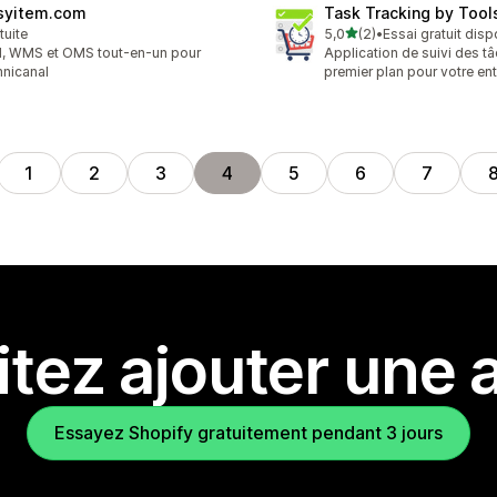
syitem.com
Task Tracking by Too
étoile(s) sur 5
tuite
5,0
(2)
•
Essai gratuit disp
2 avis au total
, WMS et OMS tout-en-un pour
Application de suivi des t
mnicanal
premier plan pour votre ent
1
2
3
4
5
6
7
tez ajouter une a
Essayez Shopify gratuitement pendant 3 jours