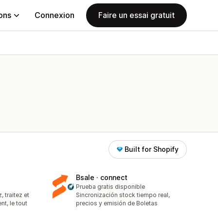
ions
Connexion
Faire un essai gratuit
Built for Shopify
Bsale · connect
Prueba gratis disponible
 traitez et
Sincronización stock tiempo real,
t, le tout
precios y emisión de Boletas