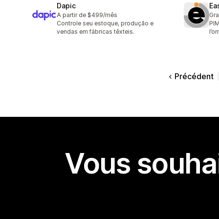
Dapic
Ea
A partir de $499/mês
Gra
Controle seu estoque, produção e
PIM
vendas em fábricas têxteis.
l’o
Précédent
Vous souhai