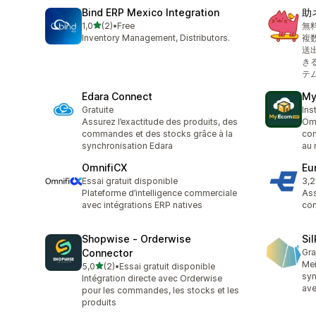
Bind ERP Mexico Integration
助
étoile(s) sur 5
1,0
(2)
•
Free
無
2 avis au total
Inventory Management, Distributors.
複
送
き
テ
Edara Connect
My
Gratuite
Ins
Assurez l’exactitude des produits, des
Omn
commandes et des stocks grâce à la
com
synchronisation Edara
au 
OmnifiCX
Eu
Essai gratuit disponible
3,2
3 a
Plateforme d’intelligence commerciale
Ass
avec intégrations ERP natives
con
Shopwise ‑ Orderwise
Si
Connector
Gra
Mei
étoile(s) sur 5
5,0
(2)
•
Essai gratuit disponible
2 avis au total
syn
Intégration directe avec Orderwise
ave
pour les commandes, les stocks et les
produits