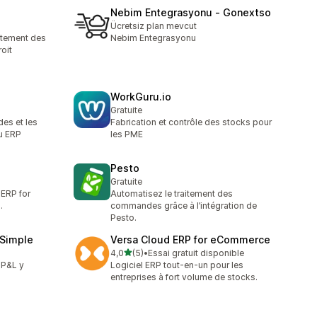
Nebim Entegrasyonu ‑ Gonextso
Ücretsiz plan mevcut
itement des
Nebim Entegrasyonu
oit
WorkGuru.io
Gratuite
es et les
Fabrication et contrôle des stocks pour
u ERP
les PME
Pesto
Gratuite
 ERP for
Automatisez le traitement des
.
commandes grâce à l’intégration de
Pesto.
 Simple
Versa Cloud ERP for eCommerce
étoile(s) sur 5
4,0
(5)
•
Essai gratuit disponible
5 avis au total
 P&L y
Logiciel ERP tout-en-un pour les
entreprises à fort volume de stocks.