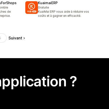
lsForShops
KuaimaiERP
onible
Gratuite
âches de
KuaiMai ERP vous aide à réduire vos
reprise.
coûts et à gagner en efficacité.
Suivant
8
pplication ?