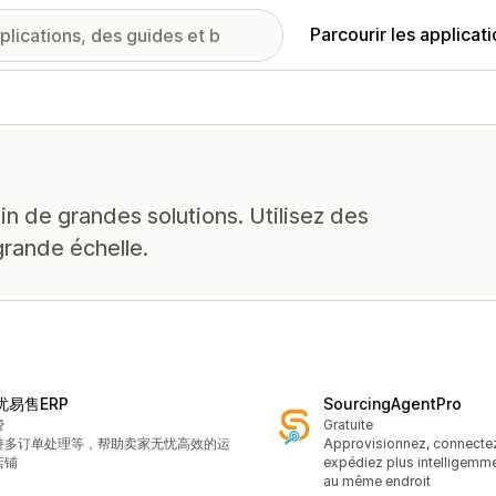
Parcourir les applicat
in de grandes solutions. Utilisez des
grande échelle.
忧易售ERP
SourcingAgentPro
费
Gratuite
持多订单处理等，帮助卖家无忧高效的运
Approvisionnez, connectez,
店铺
expédiez plus intelligemmen
au même endroit