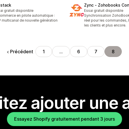
lstack
Zync ‑ Zohobooks Con
ai gratuit disponible
Essai gratuit disponible
ommerce en pilote automatique :
Synchronisation ZohoBoo
 multicanal de nouvelle génération
réel pour les commandes, l
les clients et plus encore.
Précédent
1
…
6
7
8
tez ajouter une a
Essayez Shopify gratuitement pendant 3 jours