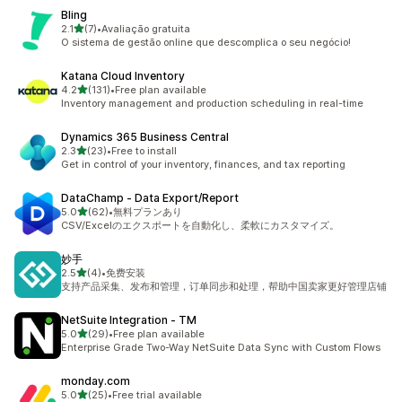
Bling
5つ星中
2.1
(7)
•
Avaliação gratuita
合計レビュー数：7件
O sistema de gestão online que descomplica o seu negócio!
Katana Cloud Inventory
5つ星中
4.2
(131)
•
Free plan available
合計レビュー数：131件
Inventory management and production scheduling in real-time
Dynamics 365 Business Central
5つ星中
2.3
(23)
•
Free to install
合計レビュー数：23件
Get in control of your inventory, finances, and tax reporting
DataChamp ‑ Data Export/Report
5つ星中
5.0
(62)
•
無料プランあり
合計レビュー数：62件
CSV/Excelのエクスポートを自動化し、柔軟にカスタマイズ。
妙手
5つ星中
2.5
(4)
•
免费安装
合計レビュー数：4件
支持产品采集、发布和管理，订单同步和处理，帮助中国卖家更好管理店铺
NetSuite Integration ‑ TM
5つ星中
5.0
(29)
•
Free plan available
合計レビュー数：29件
Enterprise Grade Two-Way NetSuite Data Sync with Custom Flows
monday.com
5つ星中
5.0
(25)
•
Free trial available
合計レビュー数：25件