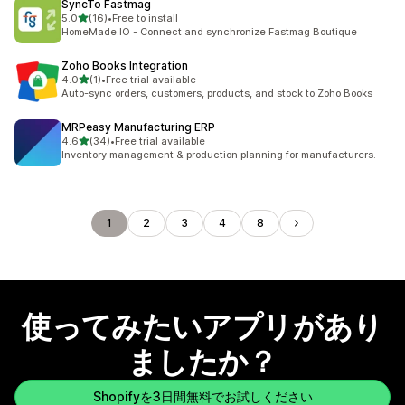
SyncTo Fastmag
5つ星中
5.0
(16)
•
Free to install
合計レビュー数：16件
HomeMade.IO - Connect and synchronize Fastmag Boutique
Zoho Books Integration
5つ星中
4.0
(1)
•
Free trial available
合計レビュー数：1件
Auto-sync orders, customers, products, and stock to Zoho Books
MRPeasy Manufacturing ERP
5つ星中
4.6
(34)
•
Free trial available
合計レビュー数：34件
Inventory management & production planning for manufacturers.
1
2
3
4
8
使ってみたいアプリがあり
ましたか？
Shopifyを3日間無料でお試しください