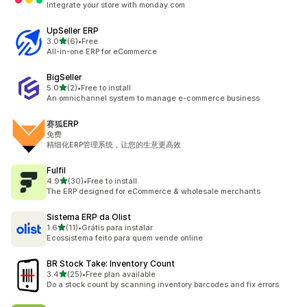
Integrate your store with monday.com
UpSeller ERP
5つ星中
3.0
(6)
•
Free
合計レビュー数：6件
All-in-one ERP for eCommerce
BigSeller
5つ星中
5.0
(2)
•
Free to install
合計レビュー数：2件
An omnichannel system to manage e-commerce business
赛狐ERP
免费
精细化ERP管理系统，让您的生意更高效
Fulfil
5つ星中
4.9
(30)
•
Free to install
合計レビュー数：30件
The ERP designed for eCommerce & wholesale merchants
Sistema ERP da Olist
5つ星中
1.6
(11)
•
Grátis para instalar
合計レビュー数：11件
Ecossistema feito para quem vende online
BR Stock Take: Inventory Count
5つ星中
3.4
(25)
•
Free plan available
合計レビュー数：25件
Do a stock count by scanning inventory barcodes and fix errors