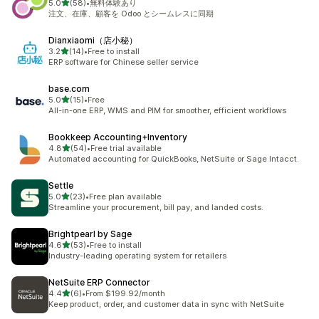
5つ星中
5.0
(58)
•
無料体験あり
合計レビュー数：58件
注文、在庫、顧客を Odoo とシームレスに同期
Dianxiaomi（店小秘）
5つ星中
3.2
(14)
•
Free to install
合計レビュー数：14件
ERP software for Chinese seller service
base.com
5つ星中
5.0
(15)
•
Free
合計レビュー数：15件
All-in-one ERP, WMS and PIM for smoother, efficient workflows
Bookkeep Accounting+Inventory
5つ星中
4.8
(54)
•
Free trial available
合計レビュー数：54件
Automated accounting for QuickBooks, NetSuite or Sage Intacct.
Settle
5つ星中
5.0
(23)
•
Free plan available
合計レビュー数：23件
Streamline your procurement, bill pay, and landed costs.
Brightpearl by Sage
5つ星中
4.6
(53)
•
Free to install
合計レビュー数：53件
Industry-leading operating system for retailers
NetSuite ERP Connector
5つ星中
4.4
(6)
•
From $199.92/month
合計レビュー数：6件
Keep product, order, and customer data in sync with NetSuite