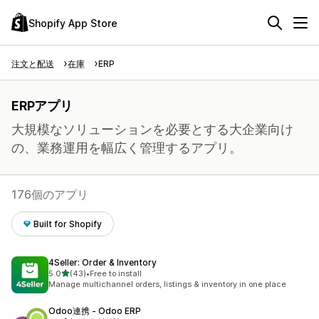
Shopify App Store
注文と配送
在庫
ERP
ERPアプリ
大規模なソリューションを必要とする大企業向け
の、業務運用を幅広く管理するアプリ。
176個のアプリ
Built for Shopify
4Seller: Order & Inventory
5つ星中
5.0
(43)
•
Free to install
合計レビュー数：43件
Manage multichannel orders, listings & inventory in one place
Odoo連携 ‑ Odoo ERP