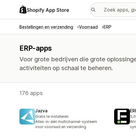
Shopify App Store
Bestellingen en verzending
Voorraad
ERP
ERP-apps
Voor grote bedrijven die grote oplossin
activiteiten op schaal te beheren.
176 apps
Jazva
ER
Gratis te installeren
5,0
6 r
Alles-in-één multichannel-systeem
Wi
voor voorraad en verzending
syn