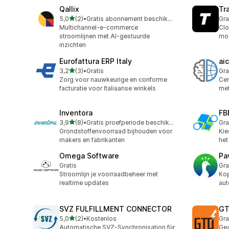
Qallix
Tr
van 5 sterren
5,0
(2)
•
Gratis abonnement beschikbaar
Gra
2 recensies in totaal
Multichannel-e-commerce
Clo
stroomlijnen met AI-gestuurde
mod
inzichten
Eurofattura ERP Italy
ai
van 5 sterren
3,2
(3)
•
Gratis
Gra
3 recensies in totaal
Zorg voor nauwkeurige en conforme
Cen
facturatie voor Italiaanse winkels
met
Inventora
FB
van 5 sterren
3,9
(8)
•
Gratis proefperiode beschikbaar
Gra
8 recensies in totaal
Grondstoffenvoorraad bijhouden voor
Kie
makers en fabrikanten
het
Omega Software
Pa
Gratis
Gra
Stroomlijn je voorraadbeheer met
Ko
realtime updates
aut
SVZ FULFILLMENT CONNECTOR
GT
van 5 sterren
5,0
(2)
•
Kostenlos
Gra
2 recensies in totaal
Automatische SVZ-Synchronisation für
Gea