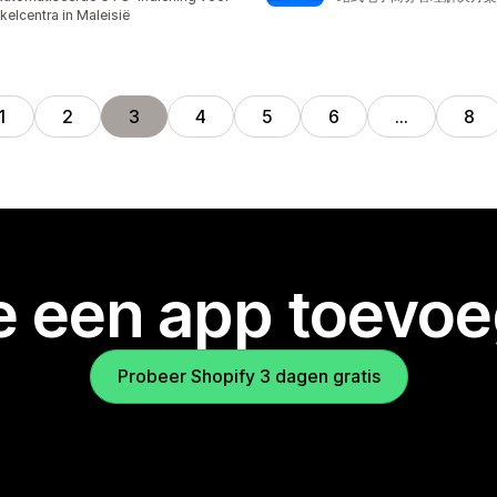
kelcentra in Maleisië
1
2
3
4
5
6
…
8
je een app toevo
Probeer Shopify 3 dagen gratis