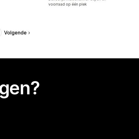
voorraad op één plek
Volgende
egen?