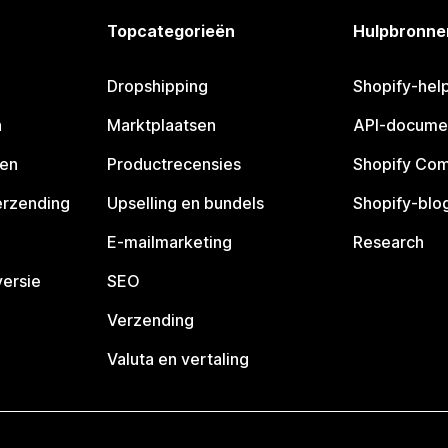
Topcategorieën
Hulpbronne
Dropshipping
Shopify-hel
n
Marktplaatsen
API-docume
pen
Productrecensies
Shopify Co
erzending
Upselling en bundels
Shopify-blo
E-mailmarketing
Research
ersie
SEO
Verzending
Valuta en vertaling