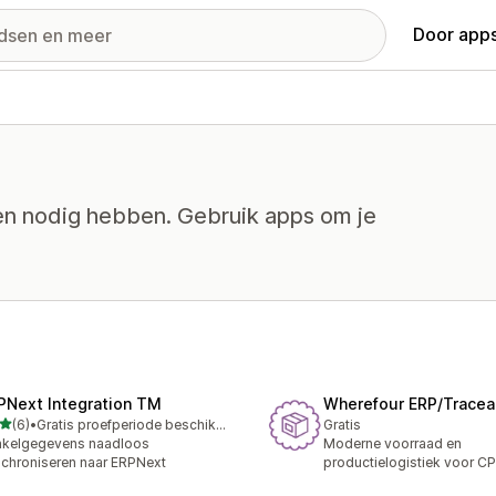
Door apps
gen nodig hebben. Gebruik apps om je
PNext Integration TM
Wherefour ERP/Traceab
van 5 sterren
(6)
•
Gratis proefperiode beschikbaar
Gratis
ecensies in totaal
nkelgegevens naadloos
Moderne voorraad en
chroniseren naar ERPNext
productielogistiek voor C