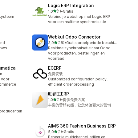
Logic ERP Integration
van 5 sterren
1,0
(1)
•
Gratis
1 recensies in totaal
-systeem
Verbind je webshop met Logic ERP
voor een realtime synchronisatie
Webkul Odoo Connector
van 5 sterren
and
3,9
(18)
•
Gratis proefperiode beschikbaar
18 recensies in totaal
lows
Realtime synchronisatie naar Odoo
voor producten, bestellingen en
voorraad
umatica
ECERP
en
免费安装
 voor
Customized configuration policy,
commerce
efficient order processing
旺销王ERP
van 5 sterren
1,0
(1)
•
提供免費方案
1 recensies in totaal
丰富的营销功能，让您体验强大的营销
 producenten
AIMS 360 Fashion Business ERP
van 5 sterren
5,0
(1)
•
Gratis
1 recensies in totaal
Beheer je multichannel-stijlen en