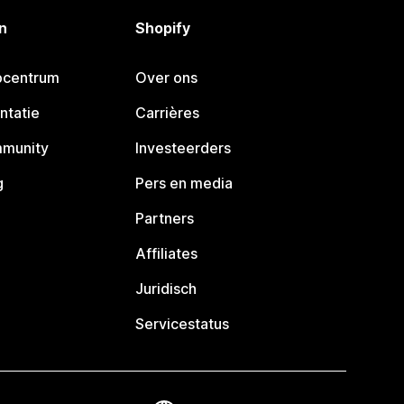
n
Shopify
pcentrum
Over ons
ntatie
Carrières
mmunity
Investeerders
g
Pers en media
Partners
Affiliates
Juridisch
Servicestatus