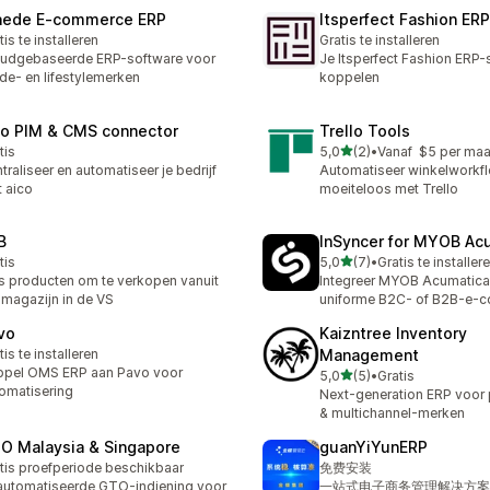
aede E‑commerce ERP
Itsperfect Fashion ERP
tis te installeren
Gratis te installeren
udgebaseerde ERP-software voor
Je Itsperfect Fashion ERP
e- en lifestylemerken
koppelen
co PIM & CMS connector
Trello Tools
van 5 sterren
tis
5,0
(2)
•
Vanaf $5 per ma
2 recensies in totaal
traliseer en automatiseer je bedrijf
Automatiseer winkelworkf
 aico
moeiteloos met Trello
B
InSyncer for MYOB Ac
van 5 sterren
tis
5,0
(7)
•
Gratis te installer
7 recensies in totaal
s producten om te verkopen vanuit
Integreer MYOB Acumatica
 magazijn in de VS
uniforme B2C- of B2B-e-
vo
Kaizntree Inventory
tis te installeren
Management
ppel OMS ERP aan Pavo voor
van 5 sterren
5,0
(5)
•
Gratis
5 recensies in totaal
omatisering
Next-generation ERP voor
& multichannel-merken
O Malaysia & Singapore
guanYiYunERP
tis proefperiode beschikbaar
免费安装
utomatiseerde GTO-indiening voor
一站式电子商务管理解决方案