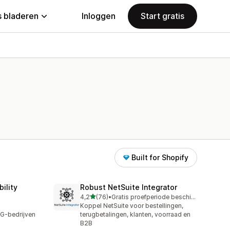
 bladeren
Inloggen
Start gratis
Built for Shopify
ility
Robust NetSuite Integrator
van 5 sterren
4,2
(76)
•
Gratis proefperiode beschikbaar
76 recensies in totaal
Koppel NetSuite voor bestellingen,
PG-bedrijven
terugbetalingen, klanten, voorraad en
B2B