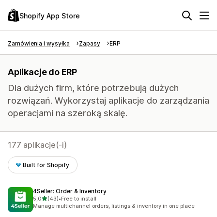
Shopify App Store
Zamówienia i wysyłka
Zapasy
ERP
Aplikacje do ERP
Dla dużych firm, które potrzebują dużych
rozwiązań. Wykorzystaj aplikacje do zarządzania
operacjami na szeroką skalę.
177 aplikacje(-i)
Built for Shopify
4Seller: Order & Inventory
na 5 gwiazdek
5,0
(43)
•
Free to install
Łączna liczba recenzji: 43
Manage multichannel orders, listings & inventory in one place