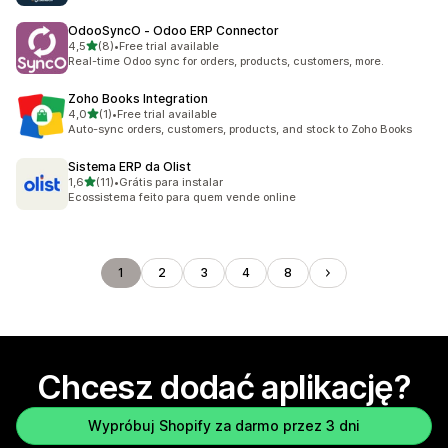
OdooSyncO ‑ Odoo ERP Connector
na 5 gwiazdek
4,5
(8)
•
Free trial available
Łączna liczba recenzji: 8
Real-time Odoo sync for orders, products, customers, more.
Zoho Books Integration
na 5 gwiazdek
4,0
(1)
•
Free trial available
Łączna liczba recenzji: 1
Auto-sync orders, customers, products, and stock to Zoho Books
Sistema ERP da Olist
na 5 gwiazdek
1,6
(11)
•
Grátis para instalar
Łączna liczba recenzji: 11
Ecossistema feito para quem vende online
1
2
3
4
8
Chcesz dodać aplikację?
Wypróbuj Shopify za darmo przez 3 dni