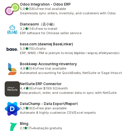
Odoo Integration ‑ Odoo ERP
na 5 gwiazdek
5,0
(58)
•
Free trial available
Łączna liczba recenzji: 58
Seamlessly sync orders, inventory, and customers with Odoo
Dianxiaomi（店小秘）
na 5 gwiazdek
3,2
(14)
•
Free to install
Łączna liczba recenzji: 14
ERP software for Chinese seller service
base.com (dawniej BaseLinker)
na 5 gwiazdek
5,0
(15)
•
Gratis
Łączna liczba recenzji: 15
ERP, WMS i PIM w jednym to mniej błędów i więcej efektywności
Bookkeep Accounting+Inventory
na 5 gwiazdek
4,8
(54)
•
Free trial available
Łączna liczba recenzji: 54
Automated accounting for QuickBooks, NetSuite or Sage Intacct.
NetSuite ERP Connector
na 5 gwiazdek
4,4
(6)
•
From $199.92/month
Łączna liczba recenzji: 6
Keep product, order, and customer data in sync with NetSuite
DataChamp ‑ Data Export/Report
na 5 gwiazdek
5,0
(62)
•
Free plan available
Łączna liczba recenzji: 62
Automate & highly customize CSV/Excel exports.
Bling
na 5 gwiazdek
2,1
(7)
•
Avaliação gratuita
Łączna liczba recenzji: 7