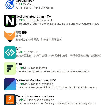
UpSeller ERP
na 5 gwiazdek
3,0
(6)
•
Free
Łączna liczba recenzji: 6
All-in-one ERP for eCommerce
NetSuite Integration ‑ TM
na 5 gwiazdek
5,0
(29)
•
Free plan available
Łączna liczba recenzji: 29
Enterprise Grade Two-Way NetSuite Data Sync with Custom Flows
赛狐ERP
免费
精细化ERP管理系统，让您的生意更高效
妙手
na 5 gwiazdek
2,5
(4)
•
免费安装
Łączna liczba recenzji: 4
支持产品采集、发布和管理，订单同步和处理，帮助中国卖家更好管理店铺
Fulfil
na 5 gwiazdek
4,9
(30)
•
Free to install
Łączna liczba recenzji: 30
The ERP designed for eCommerce & wholesale merchants
MRPeasy Manufacturing ERP
na 5 gwiazdek
4,6
(34)
•
Free trial available
Łączna liczba recenzji: 34
Inventory management & production planning for manufacturers.
Conexión en línea con Bsale
na 5 gwiazdek
5,0
(2)
•
Plan gratis disponible
Łączna liczba recenzji: 2
Sincroniza ventas con Bsale y automatiza documentos y stock