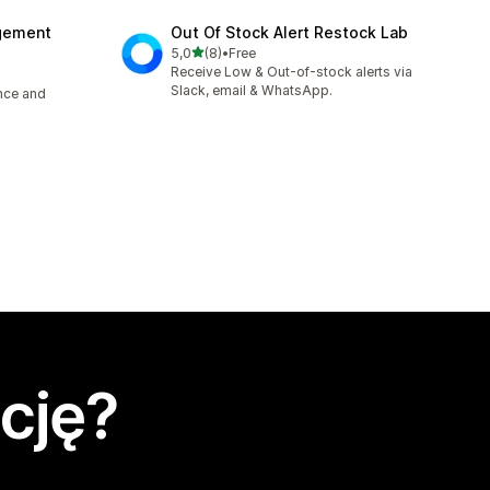
agement
Out Of Stock Alert Restock Lab
na 5 gwiazdek
5,0
(8)
•
Free
Łączna liczba recenzji: 8
Receive Low & Out-of-stock alerts via
Slack, email & WhatsApp.
ence and
cję?