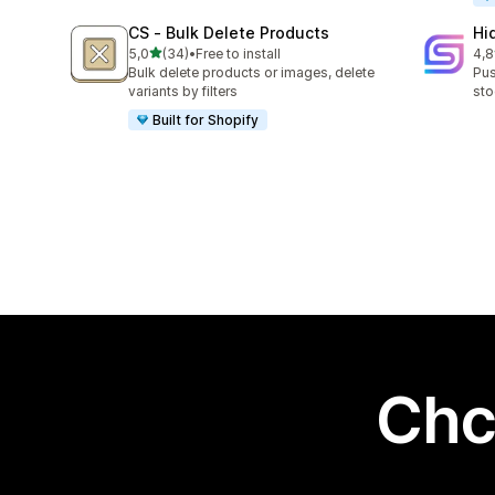
CS ‑ Bulk Delete Products
Hi
na 5 gwiazdek
5,0
(34)
•
Free to install
4,8
Łączna liczba recenzji: 34
Łąc
Bulk delete products or images, delete
Pus
variants by filters
sto
Built for Shopify
Chc