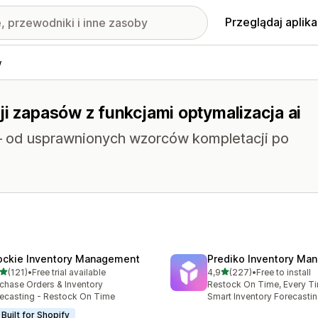
Przeglądaj aplika
w
ji zapasów z funkcjami optymalizacja ai
 – od usprawnionych wzorców kompletacji po
ockie Inventory Management
Prediko Inventory Ma
na 5 gwiazdek
na 5 gwiazdek
(121)
•
Free trial available
4,9
(227)
•
Free to install
zna liczba recenzji: 121
Łączna liczba recenzji: 22
chase Orders & Inventory
Restock On Time, Every T
ecasting - Restock On Time
Smart Inventory Forecastin
Built for Shopify