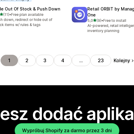
de Out Of Stock & Push Down
Retail ORBIT by Man
na 5 gwiazdek
(11)
•
Free plan available
One
zna liczba recenzji: 11
h down, redirect or hide out of
na 5 gwiazdek
5,0
(9)
•
Free to install
Łączna liczba recenzji: 9
ck items w/ rules & tags
AI-powered, retail intellig
inventory planning
Kolejny
1
2
3
4
…
23
esz dodać aplika
Wypróbuj Shopify za darmo przez 3 dni