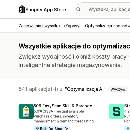
Shopify App Store
Zamówienia i wysyłka
Zapasy
Optymalizacja zapasó
Wszystkie aplikacje do optymalizac
Zwiększ wydajność i obniż koszty pracy
inteligentne strategie magazynowania.
541 aplikacje(-i) z
Optymalizacja AI
Wyczyść
506 EasyScan SKU & Barcode
St
na 5 gwiazdek
5,0
(333)
•
Free trial available
4,9
Łączna liczba recenzji: 333
Łąc
Purchase orders, inventory
Pur
management & demand forecasting
For
Built for Shopify