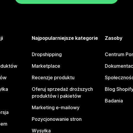
ji
Najpopularniejsze kategorie
Zasoby
Dropshipping
Centrum Po
oduktów
Marketplace
Dokumentac
tów
Recenzje produktu
Społeczność
yłka
Oferuj sprzedaż droższych
Blog Shopif
produktów i pakietów
Badania
Marketing e-mailowy
rsja
Pozycjonowanie stron
pem
Wysyłka