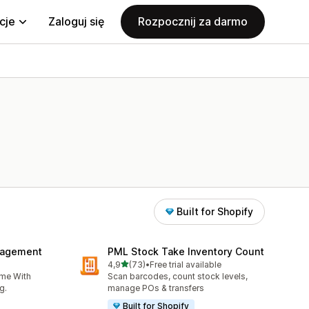
cje
Zaloguj się
Rozpocznij za darmo
Built for Shopify
nagement
PML Stock Take Inventory Count
na 5 gwiazdek
4,9
(73)
•
Free trial available
7
Łączna liczba recenzji: 73
ime With
Scan barcodes, count stock levels,
g.
manage POs & transfers
Built for Shopify