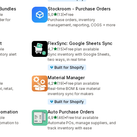
 Bundles
Stockroom ‑ Purchase Orders
na 5 gwiazdek
le
5,0
(13)
•
Free
Łączna liczba recenzji: 13
er for
Purchase orders, inventory
management, reporting, COGS + more
t
FlexSync: Google Sheets Sync
na 5 gwiazdek
ble
4,7
(15)
•
Free plan available
Łączna liczba recenzji: 15
tory alert
Sync inventory with Google Sheets,
two ways, in real time
Built for Shopify
Material Manager
na 5 gwiazdek
le
4,2
(19)
•
Free plan available
Łączna liczba recenzji: 19
 retail,
Real-time BOM & raw material
inventory sync for makers
Built for Shopify
utomation
Auto Purchase Orders
na 5 gwiazdek
ble
4,9
(46)
•
Free trial available
Łączna liczba recenzji: 46
tomation to
Automate POs, manage suppliers, and
track inventory with ease