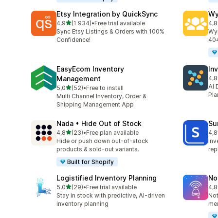
Etsy Integration by QuickSync
Wy
na 5 gwiazdek
4,9
(1 934)
•
Free trial available
4,8
Łączna liczba recenzji: 1934
Łąc
Sync Etsy Listings & Orders with 100%
Wyp
Confidence!
404
EasyEcom Inventory
In
Management
4,8
Łąc
AI 
na 5 gwiazdek
5,0
(52)
•
Free to install
Łączna liczba recenzji: 52
Pla
Multi Channel Inventory, Order &
Shipping Management App
Nada • Hide Out of Stock
Su
na 5 gwiazdek
4,8
(23)
•
Free plan available
4,8
Łączna liczba recenzji: 23
Łąc
Hide or push down out-of-stock
Inv
products & sold-out variants.
rep
Built for Shopify
Logistified Inventory Planning
No
na 5 gwiazdek
5,0
(29)
•
Free trial available
4,8
Łączna liczba recenzji: 29
Łąc
Stay in stock with predictive, AI-driven
Not
inventory planning
mer