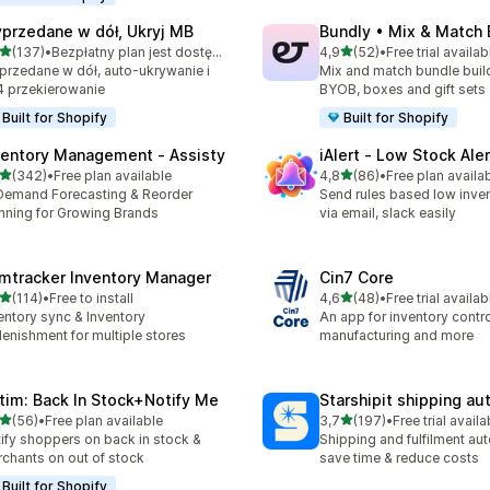
przedane w dół, Ukryj MB
Bundly • Mix & Match
na 5 gwiazdek
na 5 gwiazdek
(137)
•
Bezpłatny plan jest dostępny
4,9
(52)
•
Free trial availab
zna liczba recenzji: 137
Łączna liczba recenzji: 52
rzedane w dół, auto-ukrywanie i
Mix and match bundle build
 przekierowanie
BYOB, boxes and gift sets
Built for Shopify
Built for Shopify
ventory Management ‑ Assisty
iAlert ‑ Low Stock Aler
na 5 gwiazdek
na 5 gwiazdek
(342)
•
Free plan available
4,8
(86)
•
Free plan availa
zna liczba recenzji: 342
Łączna liczba recenzji: 86
Demand Forecasting & Reorder
Send rules based low inven
nning for Growing Brands
via email, slack easily
mtracker Inventory Manager
Cin7 Core
na 5 gwiazdek
na 5 gwiazdek
(114)
•
Free to install
4,6
(48)
•
Free trial availab
zna liczba recenzji: 114
Łączna liczba recenzji: 48
entory sync & Inventory
An app for inventory control,
lenishment for multiple stores
manufacturing and more
tim: Back In Stock+Notify Me
Starshipit shipping a
na 5 gwiazdek
na 5 gwiazdek
(56)
•
Free plan available
3,7
(197)
•
Free trial availa
zna liczba recenzji: 56
Łączna liczba recenzji: 197
ify shoppers on back in stock &
Shipping and fulfilment au
chants on out of stock
save time & reduce costs
Built for Shopify