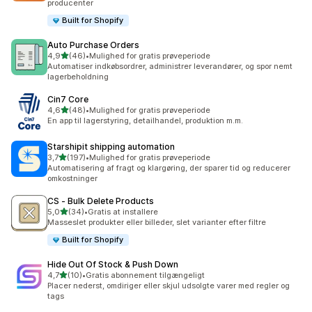
producenter
Built for Shopify
Auto Purchase Orders
ud af 5 stjerner
4,9
(46)
•
Mulighed for gratis prøveperiode
46 anmeldelser i alt
Automatiser indkøbsordrer, administrer leverandører, og spor nemt
lagerbeholdning
Cin7 Core
ud af 5 stjerner
4,6
(48)
•
Mulighed for gratis prøveperiode
48 anmeldelser i alt
En app til lagerstyring, detailhandel, produktion m.m.
Starshipit shipping automation
ud af 5 stjerner
3,7
(197)
•
Mulighed for gratis prøveperiode
197 anmeldelser i alt
Automatisering af fragt og klargøring, der sparer tid og reducerer
omkostninger
CS ‑ Bulk Delete Products
ud af 5 stjerner
5,0
(34)
•
Gratis at installere
34 anmeldelser i alt
Masseslet produkter eller billeder, slet varianter efter filtre
Built for Shopify
Hide Out Of Stock & Push Down
ud af 5 stjerner
4,7
(10)
•
Gratis abonnement tilgængeligt
10 anmeldelser i alt
Placer nederst, omdiriger eller skjul udsolgte varer med regler og
tags