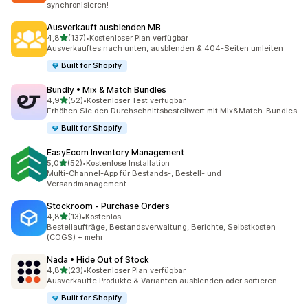
synchronisieren!
Ausverkauft ausblenden MB
von 5 Sternen
4,8
(137)
•
Kostenloser Plan verfügbar
137 Rezensionen insgesamt
Ausverkauftes nach unten, ausblenden & 404-Seiten umleiten
Built for Shopify
Bundly • Mix & Match Bundles
von 5 Sternen
4,9
(52)
•
Kostenloser Test verfügbar
52 Rezensionen insgesamt
Erhöhen Sie den Durchschnittsbestellwert mit Mix&Match-Bundles
Built for Shopify
EasyEcom Inventory Management
von 5 Sternen
5,0
(52)
•
Kostenlose Installation
52 Rezensionen insgesamt
Multi-Channel-App für Bestands-, Bestell- und
Versandmanagement
Stockroom ‑ Purchase Orders
von 5 Sternen
4,8
(13)
•
Kostenlos
13 Rezensionen insgesamt
Bestellaufträge, Bestandsverwaltung, Berichte, Selbstkosten
(COGS) + mehr
Nada • Hide Out of Stock
von 5 Sternen
4,8
(23)
•
Kostenloser Plan verfügbar
23 Rezensionen insgesamt
Ausverkaufte Produkte & Varianten ausblenden oder sortieren.
Built for Shopify