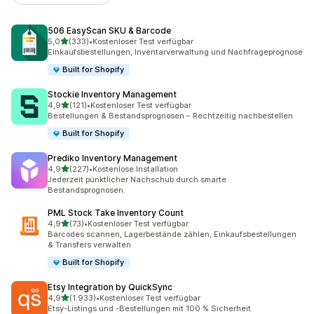
506 EasyScan SKU & Barcode
von 5 Sternen
5,0
(333)
•
Kostenloser Test verfügbar
333 Rezensionen insgesamt
Einkaufsbestellungen, Inventarverwaltung und Nachfrageprognose
Built for Shopify
Stockie Inventory Management
von 5 Sternen
4,9
(121)
•
Kostenloser Test verfügbar
121 Rezensionen insgesamt
Bestellungen & Bestandsprognosen – Rechtzeitig nachbestellen
Built for Shopify
Prediko Inventory Management
von 5 Sternen
4,9
(227)
•
Kostenlose Installation
227 Rezensionen insgesamt
Jederzeit pünktlicher Nachschub durch smarte
Bestandsprognosen.
PML Stock Take Inventory Count
von 5 Sternen
4,9
(73)
•
Kostenloser Test verfügbar
73 Rezensionen insgesamt
Barcodes scannen, Lagerbestände zählen, Einkaufsbestellungen
& Transfers verwalten
Built for Shopify
Etsy Integration by QuickSync
von 5 Sternen
4,9
(1.933)
•
Kostenloser Test verfügbar
1933 Rezensionen insgesamt
Etsy-Listings und -Bestellungen mit 100 % Sicherheit