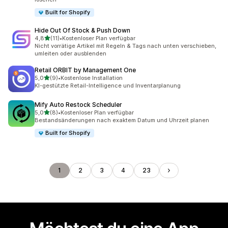
Built for Shopify
Hide Out Of Stock & Push Down
von 5 Sternen
4,8
(11)
•
Kostenloser Plan verfügbar
11 Rezensionen insgesamt
Nicht vorrätige Artikel mit Regeln & Tags nach unten verschieben,
umleiten oder ausblenden
Retail ORBIT by Management One
von 5 Sternen
5,0
(9)
•
Kostenlose Installation
9 Rezensionen insgesamt
KI-gestützte Retail-Intelligence und Inventarplanung
Mify Auto Restock Scheduler
von 5 Sternen
5,0
(8)
•
Kostenloser Plan verfügbar
8 Rezensionen insgesamt
Bestandsänderungen nach exaktem Datum und Uhrzeit planen
Built for Shopify
1
2
3
4
23