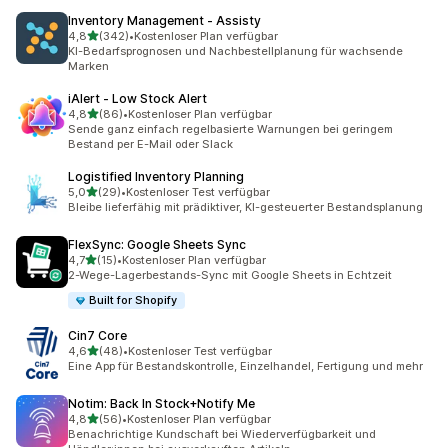
Inventory Management ‑ Assisty
von 5 Sternen
4,8
(342)
•
Kostenloser Plan verfügbar
342 Rezensionen insgesamt
KI-Bedarfsprognosen und Nachbestellplanung für wachsende
Marken
iAlert ‑ Low Stock Alert
von 5 Sternen
4,8
(86)
•
Kostenloser Plan verfügbar
86 Rezensionen insgesamt
Sende ganz einfach regelbasierte Warnungen bei geringem
Bestand per E-Mail oder Slack
Logistified Inventory Planning
von 5 Sternen
5,0
(29)
•
Kostenloser Test verfügbar
29 Rezensionen insgesamt
Bleibe lieferfähig mit prädiktiver, KI-gesteuerter Bestandsplanung
FlexSync: Google Sheets Sync
von 5 Sternen
4,7
(15)
•
Kostenloser Plan verfügbar
15 Rezensionen insgesamt
2-Wege-Lagerbestands-Sync mit Google Sheets in Echtzeit
Built for Shopify
Cin7 Core
von 5 Sternen
4,6
(48)
•
Kostenloser Test verfügbar
48 Rezensionen insgesamt
Eine App für Bestandskontrolle, Einzelhandel, Fertigung und mehr
Notim: Back In Stock+Notify Me
von 5 Sternen
4,8
(56)
•
Kostenloser Plan verfügbar
56 Rezensionen insgesamt
Benachrichtige Kundschaft bei Wiederverfügbarkeit und