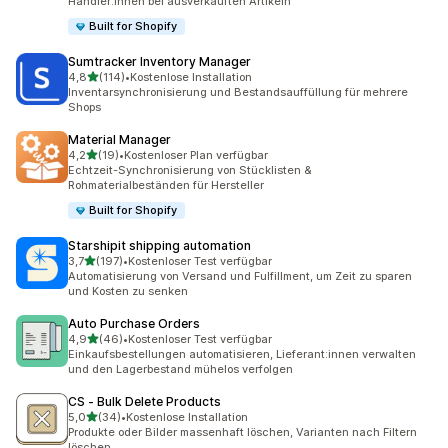
Händler:innen bei ausverkauften Artikeln
Built for Shopify
Sumtracker Inventory Manager
von 5 Sternen
4,8
(114)
•
Kostenlose Installation
114 Rezensionen insgesamt
Inventarsynchronisierung und Bestandsauffüllung für mehrere
Shops
Material Manager
von 5 Sternen
4,2
(19)
•
Kostenloser Plan verfügbar
19 Rezensionen insgesamt
Echtzeit-Synchronisierung von Stücklisten &
Rohmaterialbeständen für Hersteller
Built for Shopify
Starshipit shipping automation
von 5 Sternen
3,7
(197)
•
Kostenloser Test verfügbar
197 Rezensionen insgesamt
Automatisierung von Versand und Fulfillment, um Zeit zu sparen
und Kosten zu senken
Auto Purchase Orders
von 5 Sternen
4,9
(46)
•
Kostenloser Test verfügbar
46 Rezensionen insgesamt
Einkaufsbestellungen automatisieren, Lieferant:innen verwalten
und den Lagerbestand mühelos verfolgen
CS ‑ Bulk Delete Products
von 5 Sternen
5,0
(34)
•
Kostenlose Installation
34 Rezensionen insgesamt
Produkte oder Bilder massenhaft löschen, Varianten nach Filtern
löschen