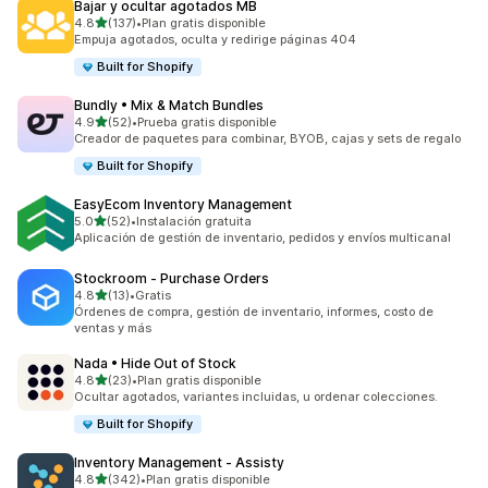
Bajar y ocultar agotados MB
de 5 estrellas
4.8
(137)
•
Plan gratis disponible
137 reseñas en total
Empuja agotados, oculta y redirige páginas 404
Built for Shopify
Bundly • Mix & Match Bundles
de 5 estrellas
4.9
(52)
•
Prueba gratis disponible
52 reseñas en total
Creador de paquetes para combinar, BYOB, cajas y sets de regalo
Built for Shopify
EasyEcom Inventory Management
de 5 estrellas
5.0
(52)
•
Instalación gratuita
52 reseñas en total
Aplicación de gestión de inventario, pedidos y envíos multicanal
Stockroom ‑ Purchase Orders
de 5 estrellas
4.8
(13)
•
Gratis
13 reseñas en total
Órdenes de compra, gestión de inventario, informes, costo de
ventas y más
Nada • Hide Out of Stock
de 5 estrellas
4.8
(23)
•
Plan gratis disponible
23 reseñas en total
Ocultar agotados, variantes incluidas, u ordenar colecciones.
Built for Shopify
Inventory Management ‑ Assisty
de 5 estrellas
4.8
(342)
•
Plan gratis disponible
342 reseñas en total