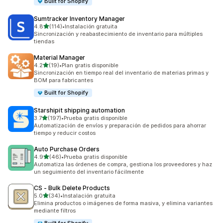
Built for Shopify
Sumtracker Inventory Manager
de 5 estrellas
4.8
(114)
•
Instalación gratuita
114 reseñas en total
Sincronización y reabastecimiento de inventario para múltiples
tiendas
Material Manager
de 5 estrellas
4.2
(19)
•
Plan gratis disponible
19 reseñas en total
Sincronización en tiempo real del inventario de materias primas y
BOM para fabricantes
Built for Shopify
Starshipit shipping automation
de 5 estrellas
3.7
(197)
•
Prueba gratis disponible
197 reseñas en total
Automatización de envíos y preparación de pedidos para ahorrar
tiempo y reducir costos
Auto Purchase Orders
de 5 estrellas
4.9
(46)
•
Prueba gratis disponible
46 reseñas en total
Automatiza las órdenes de compra, gestiona los proveedores y haz
un seguimiento del inventario fácilmente
CS ‑ Bulk Delete Products
de 5 estrellas
5.0
(34)
•
Instalación gratuita
34 reseñas en total
Elimina productos o imágenes de forma masiva, y elimina variantes
mediante filtros