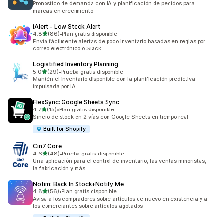
Pronóstico de demanda con IA y planificación de pedidos para
marcas en crecimiento
iAlert ‑ Low Stock Alert
de 5 estrellas
4.8
(86)
•
Plan gratis disponible
86 reseñas en total
Envía fácilmente alertas de poco inventario basadas en reglas por
correo electrónico o Slack
Logistified Inventory Planning
de 5 estrellas
5.0
(29)
•
Prueba gratis disponible
29 reseñas en total
Mantén el inventario disponible con la planificación predictiva
impulsada por IA
FlexSync: Google Sheets Sync
de 5 estrellas
4.7
(15)
•
Plan gratis disponible
15 reseñas en total
Sincro de stock en 2 vías con Google Sheets en tiempo real
Built for Shopify
Cin7 Core
de 5 estrellas
4.6
(48)
•
Prueba gratis disponible
48 reseñas en total
Una aplicación para el control de inventario, las ventas minoristas,
la fabricación y más
Notim: Back In Stock+Notify Me
de 5 estrellas
4.8
(56)
•
Plan gratis disponible
56 reseñas en total
Avisa a los compradores sobre artículos de nuevo en existencia y a
los comerciantes sobre artículos agotados