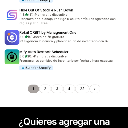
Built for Shopify
Hide Out Of Stock & Push Down
de 5 estrellas
4.8
(11)
•
Plan gratis disponible
11 reseñas en total
Desplaza hacia abajo, redirige u oculta artículos agotados con
reglas y etiquetas
Retail ORBIT by Management One
de 5 estrellas
5.0
(9)
•
Instalación gratuita
9 reseñas en total
Inteligencia minorista y planificación de inventario con IA
Mify Auto Restock Scheduler
de 5 estrellas
5.0
(8)
•
Plan gratis disponible
8 reseñas en total
Programa los cambios de inventario por fecha y hora exactas
Built for Shopify
1
2
3
4
23
¿Quieres agregar una