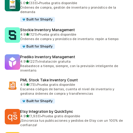
de 5 estrellas
5.0
(333)
•
Prueba gratis disponible
333 reseñas en total
Órdenes de compra, gestión de inventario y pronóstico de la
demanda
Built for Shopify
Stockie Inventory Management
de 5 estrellas
4.9
(121)
•
Prueba gratis disponible
121 reseñas en total
Órdenes de compra y pronóstico de inventario: repón a tiempo
Built for Shopify
Prediko Inventory Management
de 5 estrellas
4.9
(227)
•
Instalación gratuita
227 reseñas en total
Reabastece a tiempo, siempre, con la previsión inteligente de
inventario.
PML Stock Take Inventory Count
de 5 estrellas
4.9
(73)
•
Prueba gratis disponible
73 reseñas en total
Escanea códigos de barras, cuenta el nivel de inventario y
gestiona órdenes de compra y transferencias
Built for Shopify
Etsy Integration by QuickSync
de 5 estrellas
4.9
(1,933)
•
Prueba gratis disponible
1933 reseñas en total
¡Sincroniza tus publicaciones y pedidos de Etsy con un 100% de
confianza!