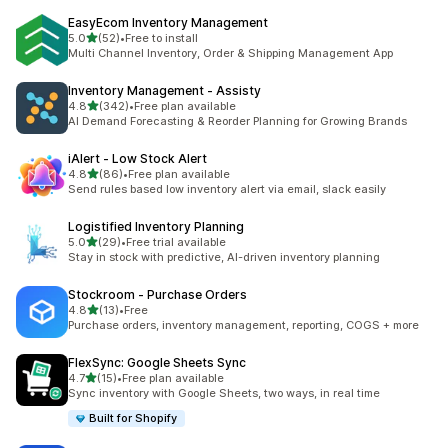
EasyEcom Inventory Management
เต็ม 5 ดาว
5.0
(52)
•
Free to install
ทั้งหมด 52 รีวิว
Multi Channel Inventory, Order & Shipping Management App
Inventory Management ‑ Assisty
เต็ม 5 ดาว
4.8
(342)
•
Free plan available
ทั้งหมด 342 รีวิว
AI Demand Forecasting & Reorder Planning for Growing Brands
iAlert ‑ Low Stock Alert
เต็ม 5 ดาว
4.8
(86)
•
Free plan available
ทั้งหมด 86 รีวิว
Send rules based low inventory alert via email, slack easily
Logistified Inventory Planning
เต็ม 5 ดาว
5.0
(29)
•
Free trial available
ทั้งหมด 29 รีวิว
Stay in stock with predictive, AI-driven inventory planning
Stockroom ‑ Purchase Orders
เต็ม 5 ดาว
4.8
(13)
•
Free
ทั้งหมด 13 รีวิว
Purchase orders, inventory management, reporting, COGS + more
FlexSync: Google Sheets Sync
เต็ม 5 ดาว
4.7
(15)
•
Free plan available
ทั้งหมด 15 รีวิว
Sync inventory with Google Sheets, two ways, in real time
Built for Shopify