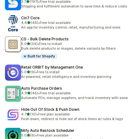
เต็ม 5 ดาว
3.7
(197)
•
Free trial available
ทั้งหมด 197 รีวิว
Shipping and fulfilment automation to save time & reduce costs
Cin7 Core
เต็ม 5 ดาว
4.6
(48)
•
Free trial available
ทั้งหมด 48 รีวิว
An app for inventory control, retail, manufacturing and more
CS ‑ Bulk Delete Products
เต็ม 5 ดาว
5.0
(34)
•
Free to install
ทั้งหมด 34 รีวิว
Bulk delete products or images, delete variants by filters
Built for Shopify
Retail ORBIT by Management One
เต็ม 5 ดาว
5.0
(9)
•
Free to install
ทั้งหมด 9 รีวิว
AI-powered, retail intelligence and inventory planning
Auto Purchase Orders
เต็ม 5 ดาว
4.9
(46)
•
Free trial available
ทั้งหมด 46 รีวิว
Automate POs, manage suppliers, and track inventory with ease
Hide Out Of Stock & Push Down
เต็ม 5 ดาว
4.7
(10)
•
Free plan available
ทั้งหมด 10 รีวิว
Push down, redirect or hide out of stock items w/ rules & tags
Mify Auto Restock Scheduler
เต็ม 5 ดาว
5.0
(8)
•
Free plan available
ทั้งหมด 8 รีวิว