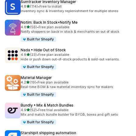
Sumtracker Inventory Manager
เต็ม 5 ดาว
4.8
(114)
•
Free to install
ทั้งหมด 114 รีวิว
Inventory sync & Inventory replenishment for multiple stores
Notim: Back In Stock+Notify Me
เต็ม 5 ดาว
4.8
(56)
•
Free plan available
ทั้งหมด 56 รีวิว
Notify shoppers on back in stock & merchants on out of stock
Built for Shopify
Nada • Hide Out of Stock
เต็ม 5 ดาว
4.8
(23)
•
Free plan available
ทั้งหมด 23 รีวิว
Hide or push down out-of-stock products & sold-out variants.
Built for Shopify
Material Manager
เต็ม 5 ดาว
4.2
(19)
•
Free plan available
ทั้งหมด 19 รีวิว
Real-time BOM & raw material inventory sync for makers
Built for Shopify
Bundly • Mix & Match Bundles
เต็ม 5 ดาว
4.9
(52)
•
Free trial available
ทั้งหมด 52 รีวิว
Mix and match bundle builder for BYOB, boxes and gift sets
Built for Shopify
Starshipit shipping automation