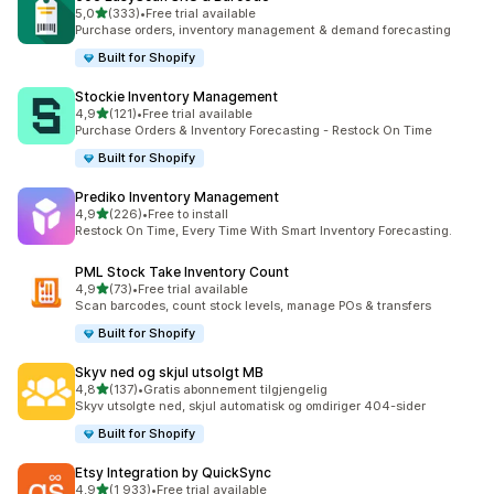
av 5 stjerner
5,0
(333)
•
Free trial available
Totalt 333 omtaler
Purchase orders, inventory management & demand forecasting
Built for Shopify
Stockie Inventory Management
av 5 stjerner
4,9
(121)
•
Free trial available
Totalt 121 omtaler
Purchase Orders & Inventory Forecasting - Restock On Time
Built for Shopify
Prediko Inventory Management
av 5 stjerner
4,9
(226)
•
Free to install
Totalt 226 omtaler
Restock On Time, Every Time With Smart Inventory Forecasting.
PML Stock Take Inventory Count
av 5 stjerner
4,9
(73)
•
Free trial available
Totalt 73 omtaler
Scan barcodes, count stock levels, manage POs & transfers
Built for Shopify
Skyv ned og skjul utsolgt MB
av 5 stjerner
4,8
(137)
•
Gratis abonnement tilgjengelig
Totalt 137 omtaler
Skyv utsolgte ned, skjul automatisk og omdiriger 404-sider
Built for Shopify
Etsy Integration by QuickSync
av 5 stjerner
4,9
(1 933)
•
Free trial available