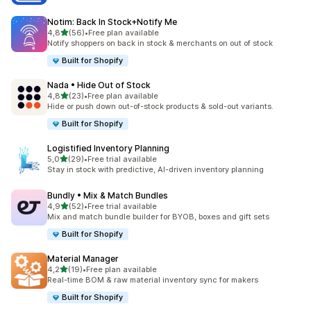
Notim: Back In Stock+Notify Me
av 5 stjerner
4,8
(56)
•
Free plan available
Totalt 56 omtaler
Notify shoppers on back in stock & merchants on out of stock
Built for Shopify
Nada • Hide Out of Stock
av 5 stjerner
4,8
(23)
•
Free plan available
Totalt 23 omtaler
Hide or push down out-of-stock products & sold-out variants.
Built for Shopify
Logistified Inventory Planning
av 5 stjerner
5,0
(29)
•
Free trial available
Totalt 29 omtaler
Stay in stock with predictive, AI-driven inventory planning
Bundly • Mix & Match Bundles
av 5 stjerner
4,9
(52)
•
Free trial available
Totalt 52 omtaler
Mix and match bundle builder for BYOB, boxes and gift sets
Built for Shopify
Material Manager
av 5 stjerner
4,2
(19)
•
Free plan available
Totalt 19 omtaler
Real-time BOM & raw material inventory sync for makers
Built for Shopify