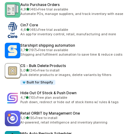
Auto Purchase Orders
av 5 stjerner
4,9
(46)
•
Free trial available
Totalt 46 omtaler
Automate POs, manage suppliers, and track inventory with ease
Cin7 Core
av 5 stjerner
4,6
(48)
•
Free trial available
Totalt 48 omtaler
An app for inventory control, retail, manufacturing and more
Starshipit shipping automation
av 5 stjerner
3,7
(197)
•
Free trial available
Totalt 197 omtaler
Shipping and fulfilment automation to save time & reduce costs
CS ‑ Bulk Delete Products
av 5 stjerner
5,0
(34)
•
Free to install
Totalt 34 omtaler
Bulk delete products or images, delete variants by filters
Built for Shopify
Hide Out Of Stock & Push Down
av 5 stjerner
4,7
(10)
•
Free plan available
Totalt 10 omtaler
Push down, redirect or hide out of stock items w/ rules & tags
Retail ORBIT by Management One
av 5 stjerner
5,0
(9)
•
Free to install
Totalt 9 omtaler
AI-powered, retail intelligence and inventory planning
Mify Auto Restock Scheduler