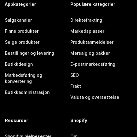
Appkategorier
Populære kategorier
Salgskanaler
Direktefrakting
Finne produkter
Markedsplasser
Selge produkter
Produktanmeldelser
Bestillinger og levering
Mersalg og pakker
Butikkdesign
E-postmarkedsføring
Markedsføring og
SEO
konvertering
Frakt
Butikkadministrasjon
Valuta og oversettelse
Ressurser
Shopify
Shopifys hjelpesenter
Om