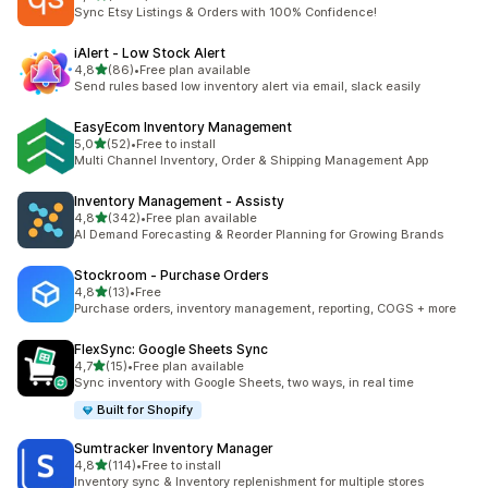
Totalt 1933 omtaler
Sync Etsy Listings & Orders with 100% Confidence!
iAlert ‑ Low Stock Alert
av 5 stjerner
4,8
(86)
•
Free plan available
Totalt 86 omtaler
Send rules based low inventory alert via email, slack easily
EasyEcom Inventory Management
av 5 stjerner
5,0
(52)
•
Free to install
Totalt 52 omtaler
Multi Channel Inventory, Order & Shipping Management App
Inventory Management ‑ Assisty
av 5 stjerner
4,8
(342)
•
Free plan available
Totalt 342 omtaler
AI Demand Forecasting & Reorder Planning for Growing Brands
Stockroom ‑ Purchase Orders
av 5 stjerner
4,8
(13)
•
Free
Totalt 13 omtaler
Purchase orders, inventory management, reporting, COGS + more
FlexSync: Google Sheets Sync
av 5 stjerner
4,7
(15)
•
Free plan available
Totalt 15 omtaler
Sync inventory with Google Sheets, two ways, in real time
Built for Shopify
Sumtracker Inventory Manager
av 5 stjerner
4,8
(114)
•
Free to install
Totalt 114 omtaler
Inventory sync & Inventory replenishment for multiple stores