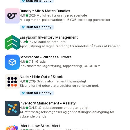
Built for Shopify
Bundly • Mix & Match Bundles
ud af 5 stjerner
4,9
(52)
•
Mulighed for gratis prøveperiode
52 anmeldelser i alt
Mix og match-pakkeværktøj til BYOB, bokse og gaveæsker
Built for Shopify
EasyEcom Inventory Management
ud af 5 stjerner
5,0
(52)
•
Gratis at installere
52 anmeldelser i alt
App til styring af lager, ordrer og forsendelse på tværs af kanaler
Stockroom ‑ Purchase Orders
ud af 5 stjerner
4,8
(13)
•
Gratis
13 anmeldelser i alt
Indkøbsordrer, lagerstyring, rapportering, COGS m.m.
Nada • Hide Out of Stock
ud af 5 stjerner
4,8
(23)
•
Gratis abonnement tilgængeligt
23 anmeldelser i alt
Skjul eller flyt udsolgte produkter og varianter ned.
Built for Shopify
Inventory Management ‑ Assisty
ud af 5 stjerner
4,8
(342)
•
Gratis abonnement tilgængeligt
342 anmeldelser i alt
AI-efterspørgselsprognoser og genbestillingsplanlægning for
voksende brands
iAlert ‑ Low Stock Alert