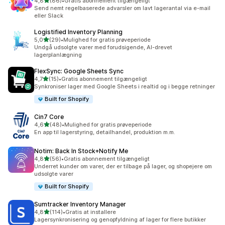
ud af 5 stjerner
4,8
(86)
•
Gratis abonnement tilgængeligt
86 anmeldelser i alt
Send nemt regelbaserede advarsler om lavt lagerantal via e-mail
eller Slack
Logistified Inventory Planning
ud af 5 stjerner
5,0
(29)
•
Mulighed for gratis prøveperiode
29 anmeldelser i alt
Undgå udsolgte varer med forudsigende, AI-drevet
lagerplanlægning
FlexSync: Google Sheets Sync
ud af 5 stjerner
4,7
(15)
•
Gratis abonnement tilgængeligt
15 anmeldelser i alt
Synkroniser lager med Google Sheets i realtid og i begge retninger
Built for Shopify
Cin7 Core
ud af 5 stjerner
4,6
(48)
•
Mulighed for gratis prøveperiode
48 anmeldelser i alt
En app til lagerstyring, detailhandel, produktion m.m.
Notim: Back In Stock+Notify Me
ud af 5 stjerner
4,8
(56)
•
Gratis abonnement tilgængeligt
56 anmeldelser i alt
Underret kunder om varer, der er tilbage på lager, og shopejere om
udsolgte varer
Built for Shopify
Sumtracker Inventory Manager
ud af 5 stjerner
4,8
(114)
•
Gratis at installere
114 anmeldelser i alt
Lagersynkronisering og genopfyldning af lager for flere butikker