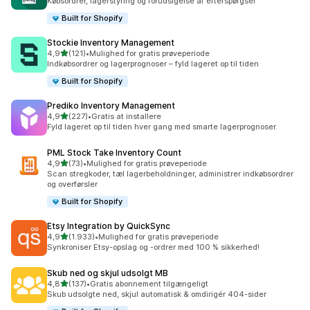
Købsordrer, lagerstyring og forudsigelse af efterspørgsel
Built for Shopify
Stockie Inventory Management
ud af 5 stjerner
4,9
(121)
•
Mulighed for gratis prøveperiode
121 anmeldelser i alt
Indkøbsordrer og lagerprognoser – fyld lageret op til tiden
Built for Shopify
Prediko Inventory Management
ud af 5 stjerner
4,9
(227)
•
Gratis at installere
227 anmeldelser i alt
Fyld lageret op til tiden hver gang med smarte lagerprognoser.
PML Stock Take Inventory Count
ud af 5 stjerner
4,9
(73)
•
Mulighed for gratis prøveperiode
73 anmeldelser i alt
Scan stregkoder, tæl lagerbeholdninger, administrer indkøbsordrer
og overførsler
Built for Shopify
Etsy Integration by QuickSync
ud af 5 stjerner
4,9
(1.933)
•
Mulighed for gratis prøveperiode
1933 anmeldelser i alt
Synkroniser Etsy-opslag og -ordrer med 100 % sikkerhed!
Skub ned og skjul udsolgt MB
ud af 5 stjerner
4,8
(137)
•
Gratis abonnement tilgængeligt
137 anmeldelser i alt
Skub udsolgte ned, skjul automatisk & omdirigér 404-sider