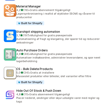
Material Manager
ud af 5 stjerner
4,2
(19)
•
Gratis abonnement tilgængeligt
19 anmeldelser i alt
Lagersynkronisering i realtid af styklister (BOM) og råvarer til
producenter
Built for Shopify
Starshipit shipping automation
ud af 5 stjerner
3,7
(197)
•
Mulighed for gratis prøveperiode
197 anmeldelser i alt
Automatisering af fragt og klargøring, der sparer tid og reducerer
omkostninger
Auto Purchase Orders
ud af 5 stjerner
4,9
(46)
•
Mulighed for gratis prøveperiode
46 anmeldelser i alt
Automatiser indkøbsordrer, administrer leverandører, og spor nemt
lagerbeholdning
CS ‑ Bulk Delete Products
ud af 5 stjerner
5,0
(34)
•
Gratis at installere
34 anmeldelser i alt
Masseslet produkter eller billeder, slet varianter efter filtre
Built for Shopify
Hide Out Of Stock & Push Down
ud af 5 stjerner
4,8
(11)
•
Gratis abonnement tilgængeligt
11 anmeldelser i alt
Placer nederst, omdiriger eller skjul udsolgte varer med regler og
tags