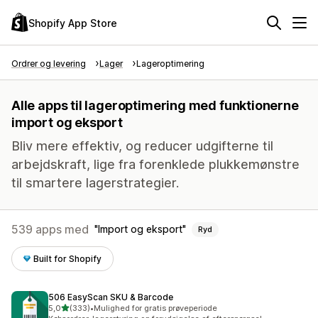
Shopify App Store
Ordrer og levering
Lager
Lageroptimering
Alle apps til lageroptimering med funktionerne
import og eksport
Bliv mere effektiv, og reducer udgifterne til
arbejdskraft, lige fra forenklede plukkemønstre
til smartere lagerstrategier.
539 apps med
Import og eksport
Ryd
Built for Shopify
506 EasyScan SKU & Barcode
ud af 5 stjerner
5,0
(333)
•
Mulighed for gratis prøveperiode
333 anmeldelser i alt