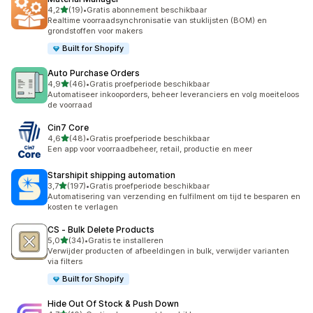
van 5 sterren
4,2
(19)
•
Gratis abonnement beschikbaar
19 recensies in totaal
Realtime voorraadsynchronisatie van stuklijsten (BOM) en
grondstoffen voor makers
Built for Shopify
Auto Purchase Orders
van 5 sterren
4,9
(46)
•
Gratis proefperiode beschikbaar
46 recensies in totaal
Automatiseer inkooporders, beheer leveranciers en volg moeiteloos
de voorraad
Cin7 Core
van 5 sterren
4,6
(48)
•
Gratis proefperiode beschikbaar
48 recensies in totaal
Een app voor voorraadbeheer, retail, productie en meer
Starshipit shipping automation
van 5 sterren
3,7
(197)
•
Gratis proefperiode beschikbaar
197 recensies in totaal
Automatisering van verzending en fulfilment om tijd te besparen en
kosten te verlagen
CS ‑ Bulk Delete Products
van 5 sterren
5,0
(34)
•
Gratis te installeren
34 recensies in totaal
Verwijder producten of afbeeldingen in bulk, verwijder varianten
via filters
Built for Shopify
Hide Out Of Stock & Push Down