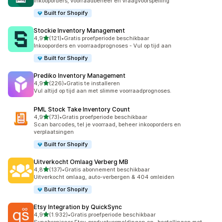
Inkooporders, voorraadbeheer en vraagvoorspelling
Built for Shopify
Stockie Inventory Management
van 5 sterren
4,9
(121)
•
Gratis proefperiode beschikbaar
121 recensies in totaal
Inkooporders en voorraadprognoses - Vul op tijd aan
Built for Shopify
Prediko Inventory Management
van 5 sterren
4,9
(226)
•
Gratis te installeren
226 recensies in totaal
Vul altijd op tijd aan met slimme voorraadprognoses.
PML Stock Take Inventory Count
van 5 sterren
4,9
(73)
•
Gratis proefperiode beschikbaar
73 recensies in totaal
Scan barcodes, tel je voorraad, beheer inkooporders en
verplaatsingen
Built for Shopify
Uitverkocht Omlaag Verberg MB
van 5 sterren
4,8
(137)
•
Gratis abonnement beschikbaar
137 recensies in totaal
Uitverkocht omlaag, auto-verbergen & 404 omleiden
Built for Shopify
Etsy Integration by QuickSync
van 5 sterren
4,9
(1.932)
•
Gratis proefperiode beschikbaar
1932 recensies in totaal