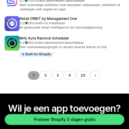
van 5 sterren
4,7
(10)
•
Gratis abonnement beschikbaar
10 recensies in totaal
Niet-voorradige artikelen naar beneden verplaatsen, omleiden of
verbergen met regels en tags
Retail ORBIT by Management One
van 5 sterren
5,0
(9)
•
Gratis te installeren
9 recensies in totaal
AI-gestuurde retail-intelligence en voorraadplanning
Mify Auto Restock Scheduler
van 5 sterren
5,0
(8)
•
Gratis abonnement beschikbaar
8 recensies in totaal
Plan voorraadwijzigingen in op een exacte datum en tijd
Built for Shopify
1
2
3
4
23
Wil je een app toevoegen?
Probeer Shopify 3 dagen gratis