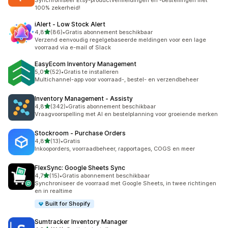
Synchroniseer Etsy-productvermeldingen en -bestellingen met
100% zekerheid!
iAlert ‑ Low Stock Alert
van 5 sterren
4,8
(86)
•
Gratis abonnement beschikbaar
86 recensies in totaal
Verzend eenvoudig regelgebaseerde meldingen voor een lage
voorraad via e-mail of Slack
EasyEcom Inventory Management
van 5 sterren
5,0
(52)
•
Gratis te installeren
52 recensies in totaal
Multichannel-app voor voorraad-, bestel- en verzendbeheer
Inventory Management ‑ Assisty
van 5 sterren
4,8
(342)
•
Gratis abonnement beschikbaar
342 recensies in totaal
Vraagvoorspelling met AI en bestelplanning voor groeiende merken
Stockroom ‑ Purchase Orders
van 5 sterren
4,8
(13)
•
Gratis
13 recensies in totaal
Inkooporders, voorraadbeheer, rapportages, COGS en meer
FlexSync: Google Sheets Sync
van 5 sterren
4,7
(15)
•
Gratis abonnement beschikbaar
15 recensies in totaal
Synchroniseer de voorraad met Google Sheets, in twee richtingen
en in realtime
Built for Shopify
Sumtracker Inventory Manager