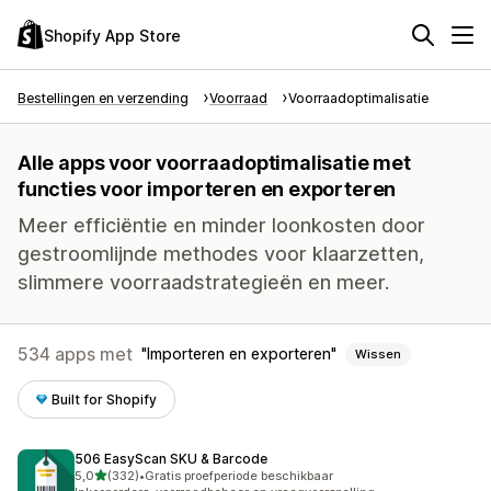
Shopify App Store
Bestellingen en verzending
Voorraad
Voorraadoptimalisatie
Alle apps voor voorraadoptimalisatie met
functies voor importeren en exporteren
Meer efficiëntie en minder loonkosten door
gestroomlijnde methodes voor klaarzetten,
slimmere voorraadstrategieën en meer.
534 apps met
Importeren en exporteren
Wissen
Built for Shopify
506 EasyScan SKU & Barcode
van 5 sterren
5,0
(332)
•
Gratis proefperiode beschikbaar
332 recensies in totaal