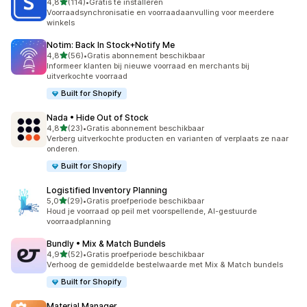
van 5 sterren
4,8
(114)
•
Gratis te installeren
114 recensies in totaal
Voorraadsynchronisatie en voorraadaanvulling voor meerdere
winkels
Notim: Back In Stock+Notify Me
van 5 sterren
4,8
(56)
•
Gratis abonnement beschikbaar
56 recensies in totaal
Informeer klanten bij nieuwe voorraad en merchants bij
uitverkochte voorraad
Built for Shopify
Nada • Hide Out of Stock
van 5 sterren
4,8
(23)
•
Gratis abonnement beschikbaar
23 recensies in totaal
Verberg uitverkochte producten en varianten of verplaats ze naar
onderen.
Built for Shopify
Logistified Inventory Planning
van 5 sterren
5,0
(29)
•
Gratis proefperiode beschikbaar
29 recensies in totaal
Houd je voorraad op peil met voorspellende, AI-gestuurde
voorraadplanning
Bundly • Mix & Match Bundels
van 5 sterren
4,9
(52)
•
Gratis proefperiode beschikbaar
52 recensies in totaal
Verhoog de gemiddelde bestelwaarde met Mix & Match bundels
Built for Shopify
Material Manager