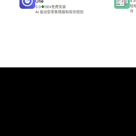
One
4.9
总共
轻
星（满分 5 星）
5.0
(9)
•
免费安装
总共 9 条评论
存
AI 驱动型零售情报和库存规划