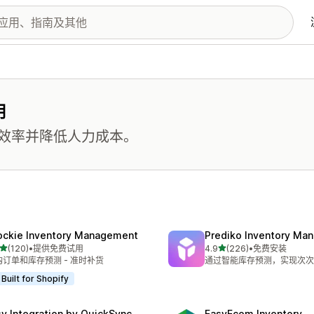
用
效率并降低人力成本。
ockie Inventory Management
Prediko Inventory Ma
星（满分 5 星）
星（满分 5 星）
(120)
•
提供免费试用
4.9
(226)
•
免费安装
 120 条评论
总共 226 条评论
购订单和库存预测 - 准时补货
通过智能库存预测，实现次次
Built for Shopify
sy Integration by QuickSync
EasyEcom Inventory