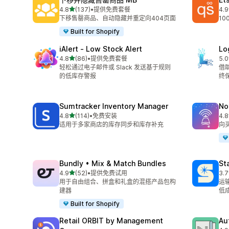
星（满分 5 星）
4.8
(137)
•
提供免费套餐
4.9
总共 137 条评论
总共
下移售罄商品、自动隐藏并重定向404页面
10
Built for Shopify
iAlert ‑ Low Stock Alert
Lo
星（满分 5 星）
4.8
(86)
•
提供免费套餐
5.0
总共 86 条评论
总共
轻松通过电子邮件或 Slack 发送基于规则
借
的低库存警报
终
Sumtracker Inventory Manager
No
星（满分 5 星）
4.8
(114)
•
免费安装
4.8
总共 114 条评论
总共
适用于多家商店的库存同步和库存补充
向
Bundly • Mix & Match Bundles
St
星（满分 5 星）
4.9
(52)
•
提供免费试用
3.7
总共 52 条评论
总共
用于自由组合、拼盒和礼盒的混搭产品包构
运
建器
低
Built for Shopify
Retail ORBIT by Management
Au