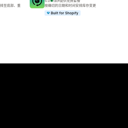
星（满分 5 星）
5.0
(8)
•
提供免费套餐
总共 8 条评论
排至底部、重
按确切的日期和时间安排库存变更
Built for Shopify