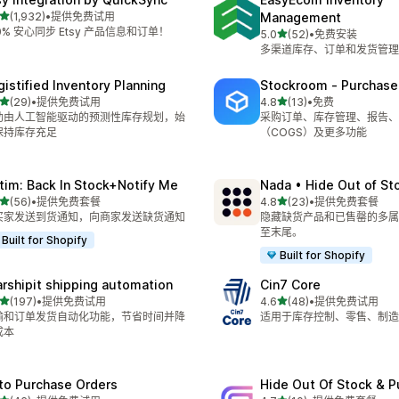
星（满分 5 星）
(1,932)
•
提供免费试用
Management
 1932 条评论
0% 安心同步 Etsy 产品信息和订单！
星（满分 5 星）
5.0
(52)
•
免费安装
总共 52 条评论
多渠道库存、订单和发货管理
gistified Inventory Planning
Stockroom ‑ Purchase
星（满分 5 星）
星（满分 5 星）
(29)
•
提供免费试用
4.8
(13)
•
免费
 29 条评论
总共 13 条评论
助由人工智能驱动的预测性库存规划，始
采购订单、库存管理、报告、
保持库存充足
（COGS）及更多功能
tim: Back In Stock+Notify Me
Nada • Hide Out of St
星（满分 5 星）
星（满分 5 星）
(56)
•
提供免费套餐
4.8
(23)
•
提供免费套餐
 56 条评论
总共 23 条评论
买家发送到货通知，向商家发送缺货通知
隐藏缺货产品和已售罄的多属
至末尾。
Built for Shopify
Built for Shopify
arshipit shipping automation
Cin7 Core
星（满分 5 星）
星（满分 5 星）
(197)
•
提供免费试用
4.6
(48)
•
提供免费试用
 197 条评论
总共 48 条评论
输和订单发货自动化功能，节省时间并降
适用于库存控制、零售、制造
成本
to Purchase Orders
Hide Out Of Stock & 