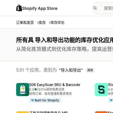
Shopify App Store
订单和发货
库存
库存优化
所有具 导入和导出功能的库存优化应
从简化拣货模式到优化库存策略，提高运营
531 个应用，类别为
导入和导出
清除
506 EasyScan SKU & Barcode
St
星（满分 5 星）
5.0
(331)
•
提供免费试用
4.9
总共 331 条评论
总共
采购订单、库存管理和需求预测
采
Built for Shopify
下移并隐藏售罄商品 MB
Et