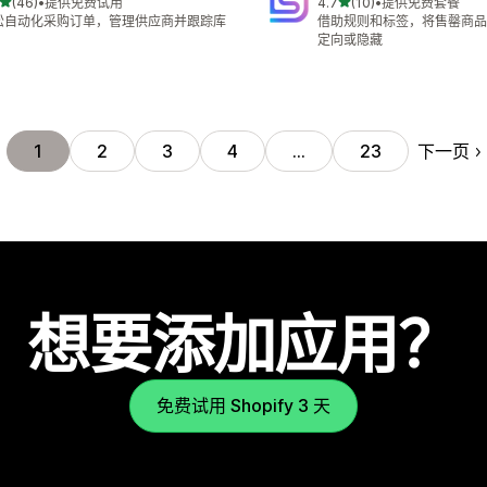
星（满分 5 星）
星（满分 5 星）
(46)
•
提供免费试用
4.7
(10)
•
提供免费套餐
 46 条评论
总共 10 条评论
松自动化采购订单，管理供应商并跟踪库
借助规则和标签，将售罄商品
定向或隐藏
下一页
1
2
3
4
…
23
想要添加应用？
免费试用 Shopify 3 天