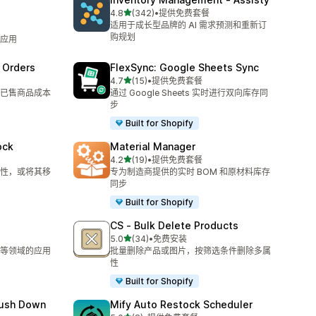
星（满分 5 星）
4.8
(342)
•
提供免费套餐
总共 342 条评论
适用于成长型品牌的 AI 需求预测和重新订
购规划
应用
 Orders
FlexSync: Google Sheets Sync
星（满分 5 星）
4.7
(15)
•
提供免费套餐
总共 15 条评论
已售商品成本
通过 Google Sheets 实时进行双向库存同
步
Built for Shopify
ock
Material Manager
星（满分 5 星）
4.2
(19)
•
提供免费套餐
总共 19 条评论
性，或将其移
专为制造商提供的实时 BOM 和原材料库存
同步
Built for Shopify
CS ‑ Bulk Delete Products
星（满分 5 星）
5.0
(34)
•
免费安装
总共 34 条评论
等领域的应用
批量删除产品或图片，按筛选条件删除多属
性
Built for Shopify
Push Down
Mify Auto Restock Scheduler