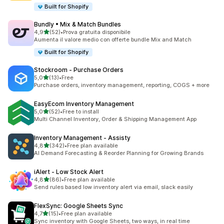
Built for Shopify
Bundly • Mix & Match Bundles
stelle su 5
4,9
(52)
•
Prova gratuita disponibile
52 recensioni totali
Aumenta il valore medio con offerte bundle Mix and Match
Built for Shopify
Stockroom ‑ Purchase Orders
stelle su 5
5,0
(13)
•
Free
13 recensioni totali
Purchase orders, inventory management, reporting, COGS + more
EasyEcom Inventory Management
stelle su 5
5,0
(52)
•
Free to install
52 recensioni totali
Multi Channel Inventory, Order & Shipping Management App
Inventory Management ‑ Assisty
stelle su 5
4,8
(342)
•
Free plan available
342 recensioni totali
AI Demand Forecasting & Reorder Planning for Growing Brands
iAlert ‑ Low Stock Alert
stelle su 5
4,8
(86)
•
Free plan available
86 recensioni totali
Send rules based low inventory alert via email, slack easily
FlexSync: Google Sheets Sync
stelle su 5
4,7
(15)
•
Free plan available
15 recensioni totali
Sync inventory with Google Sheets, two ways, in real time