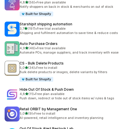
stelle su 5
4,8
(56)
•
Free plan available
56 recensioni totali
Notify shoppers on back in stock & merchants on out of stock
Built for Shopify
Starshipit shipping automation
stelle su 5
3,7
(197)
•
Free trial available
197 recensioni totali
Shipping and fulfilment automation to save time & reduce costs
Auto Purchase Orders
stelle su 5
4,9
(46)
•
Free trial available
46 recensioni totali
Automate POs, manage suppliers, and track inventory with ease
CS ‑ Bulk Delete Products
stelle su 5
5,0
(34)
•
Free to install
34 recensioni totali
Bulk delete products or images, delete variants by filters
Built for Shopify
Hide Out Of Stock & Push Down
stelle su 5
4,8
(11)
•
Free plan available
11 recensioni totali
Push down, redirect or hide out of stock items w/ rules & tags
Retail ORBIT by Management One
stelle su 5
5,0
(9)
•
Free to install
9 recensioni totali
AI-powered, retail intelligence and inventory planning
Out Of Stock Alert Restock Lab