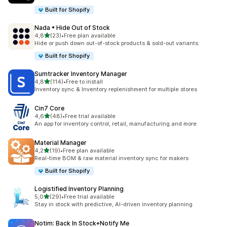
Built for Shopify
Nada • Hide Out of Stock
stelle su 5
4,8
(23)
•
Free plan available
23 recensioni totali
Hide or push down out-of-stock products & sold-out variants.
Built for Shopify
Sumtracker Inventory Manager
stelle su 5
4,8
(114)
•
Free to install
114 recensioni totali
Inventory sync & Inventory replenishment for multiple stores
Cin7 Core
stelle su 5
4,6
(48)
•
Free trial available
48 recensioni totali
An app for inventory control, retail, manufacturing and more
Material Manager
stelle su 5
4,2
(19)
•
Free plan available
19 recensioni totali
Real-time BOM & raw material inventory sync for makers
Built for Shopify
Logistified Inventory Planning
stelle su 5
5,0
(29)
•
Free trial available
29 recensioni totali
Stay in stock with predictive, AI-driven inventory planning
Notim: Back In Stock+Notify Me