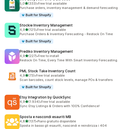
stelle su 5
5,0
(333)
•
Free trial available
333 recensioni totali
Purchase orders, inventory management & demand forecasting
Built for Shopify
Stockie Inventory Management
stelle su 5
4,9
(121)
•
Free trial available
121 recensioni totali
Purchase Orders & Inventory Forecasting - Restock On Time
Built for Shopify
Prediko Inventory Management
stelle su 5
4,9
(227)
•
Free to install
227 recensioni totali
Restock On Time, Every Time With Smart Inventory Forecasting.
PML Stock Take Inventory Count
stelle su 5
4,9
(73)
•
Free trial available
73 recensioni totali
Scan barcodes, count stock levels, manage POs & transfers
Built for Shopify
Etsy Integration by QuickSync
stelle su 5
4,9
(1.934)
•
Free trial available
1934 recensioni totali
Sync Etsy Listings & Orders with 100% Confidence!
Sposta e nascondi esauriti MB
stelle su 5
4,8
(137)
•
Piano gratuito disponibile
137 recensioni totali
Sposta in basso gli esauriti, nascondi e reindirizza i 404