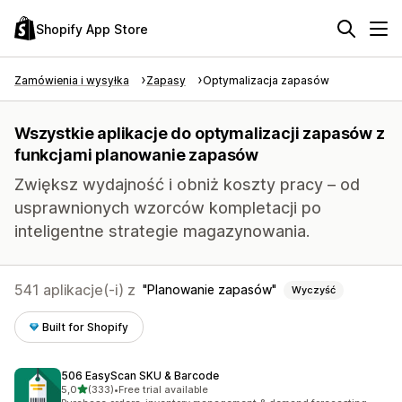
Shopify App Store
Zamówienia i wysyłka
Zapasy
Optymalizacja zapasów
Wszystkie aplikacje do optymalizacji zapasów z
funkcjami planowanie zapasów
Zwiększ wydajność i obniż koszty pracy – od
usprawnionych wzorców kompletacji po
inteligentne strategie magazynowania.
541 aplikacje(-i) z
Planowanie zapasów
Wyczyść
Built for Shopify
506 EasyScan SKU & Barcode
na 5 gwiazdek
5,0
(333)
•
Free trial available
Łączna liczba recenzji: 333