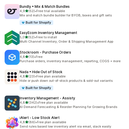
Bundly • Mix & Match Bundles
na 5 gwiazdek
4,9
(52)
•
Free trial available
Łączna liczba recenzji: 52
Mix and match bundle builder for BYOB, boxes and gift sets
Built for Shopify
EasyEcom Inventory Management
na 5 gwiazdek
5,0
(52)
•
Free to install
Łączna liczba recenzji: 52
Multi Channel Inventory, Order & Shipping Management App
Stockroom ‑ Purchase Orders
na 5 gwiazdek
4,8
(13)
•
Free
Łączna liczba recenzji: 13
Purchase orders, inventory management, reporting, COGS + more
Nada • Hide Out of Stock
na 5 gwiazdek
4,8
(23)
•
Free plan available
Łączna liczba recenzji: 23
Hide or push down out-of-stock products & sold-out variants.
Built for Shopify
Inventory Management ‑ Assisty
na 5 gwiazdek
4,8
(342)
•
Free plan available
Łączna liczba recenzji: 342
AI Demand Forecasting & Reorder Planning for Growing Brands
iAlert ‑ Low Stock Alert
na 5 gwiazdek
4,8
(86)
•
Free plan available
Łączna liczba recenzji: 86
Send rules based low inventory alert via email, slack easily