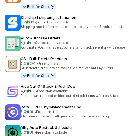
Built for Shopify
Starshipit shipping automation
na 5 gwiazdek
3,7
(197)
•
Free trial available
Łączna liczba recenzji: 197
Shipping and fulfilment automation to save time & reduce costs
Auto Purchase Orders
na 5 gwiazdek
4,9
(46)
•
Free trial available
Łączna liczba recenzji: 46
Automate POs, manage suppliers, and track inventory with ease
CS ‑ Bulk Delete Products
na 5 gwiazdek
5,0
(34)
•
Free to install
Łączna liczba recenzji: 34
Bulk delete products or images, delete variants by filters
Built for Shopify
Hide Out Of Stock & Push Down
na 5 gwiazdek
4,8
(11)
•
Free plan available
Łączna liczba recenzji: 11
Push down, redirect or hide out of stock items w/ rules & tags
Retail ORBIT by Management One
na 5 gwiazdek
5,0
(9)
•
Free to install
Łączna liczba recenzji: 9
AI-powered, retail intelligence and inventory planning
Mify Auto Restock Scheduler
na 5 gwiazdek
5,0
(8)
•
Free plan available
Łączna liczba recenzji: 8