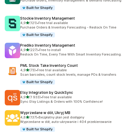
Purchase orders, inventory management & demand forecasting
Built for Shopify
Stockie Inventory Management
na 5 gwiazdek
4,9
(121)
•
Free trial available
Łączna liczba recenzji: 121
Purchase Orders & Inventory Forecasting - Restock On Time
Built for Shopify
Prediko Inventory Management
na 5 gwiazdek
4,9
(227)
•
Free to install
Łączna liczba recenzji: 227
Restock On Time, Every Time With Smart Inventory Forecasting.
PML Stock Take Inventory Count
na 5 gwiazdek
4,9
(73)
•
Free trial available
Łączna liczba recenzji: 73
Scan barcodes, count stock levels, manage POs & transfers
Built for Shopify
Etsy Integration by QuickSync
na 5 gwiazdek
4,9
(1 933)
•
Free trial available
Łączna liczba recenzji: 1933
Sync Etsy Listings & Orders with 100% Confidence!
Wyprzedane w dół, Ukryj MB
na 5 gwiazdek
4,8
(137)
•
Bezpłatny plan jest dostępny
Łączna liczba recenzji: 137
Wyprzedane w dół, auto-ukrywanie i 404 przekierowanie
Built for Shopify