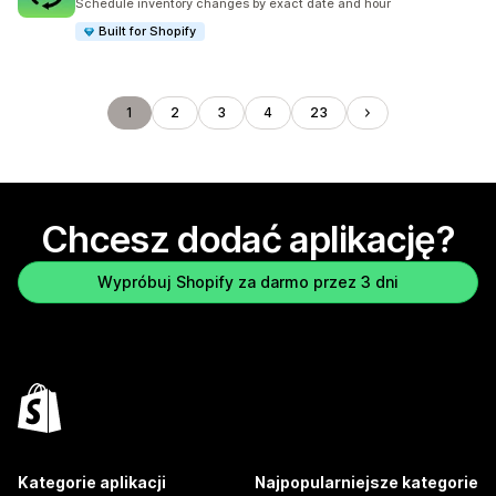
Schedule inventory changes by exact date and hour
Built for Shopify
1
2
3
4
23
Chcesz dodać aplikację?
Wypróbuj Shopify za darmo przez 3 dni
Kategorie aplikacji
Najpopularniejsze kategorie