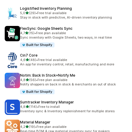
Logistified Inventory Planning
na 5 gwiazdek
5,0
(29)
•
Free trial available
Łączna liczba recenzji: 29
Stay in stock with predictive, AI-driven inventory planning
FlexSync: Google Sheets Sync
na 5 gwiazdek
4,7
(15)
•
Free plan available
Łączna liczba recenzji: 15
Sync inventory with Google Sheets, two ways, in real time
Built for Shopify
Cin7 Core
na 5 gwiazdek
4,6
(48)
•
Free trial available
Łączna liczba recenzji: 48
An app for inventory control, retail, manufacturing and more
Notim: Back In Stock+Notify Me
na 5 gwiazdek
4,8
(56)
•
Free plan available
Łączna liczba recenzji: 56
Notify shoppers on back in stock & merchants on out of stock
Built for Shopify
Sumtracker Inventory Manager
na 5 gwiazdek
4,8
(114)
•
Free to install
Łączna liczba recenzji: 114
Inventory sync & Inventory replenishment for multiple stores
Material Manager
na 5 gwiazdek
4,2
(19)
•
Free plan available
Łączna liczba recenzji: 19
Real-time BOM & raw material inventory sync for makers