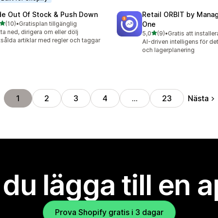
de Out Of Stock & Push Down
Retail ORBIT by Man
av 5 stjärnor
(10)
•
Gratisplan tillgänglig
One
recensioner totalt
tta ned, dirigera om eller dölj
av 5 stjärnor
5,0
(9)
•
Gratis att installer
9 recensioner totalt
tsålda artiklar med regler och taggar
AI-driven intelligens för de
och lagerplanering
Nästa
1
2
3
4
…
23
l du lägga till en 
Prova Shopify gratis i 3 dagar