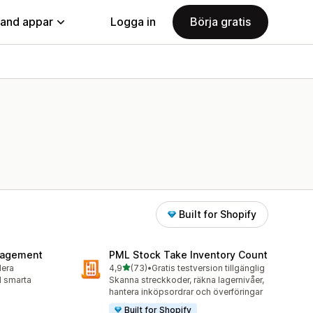
land appar
Logga in
Börja gratis
Built for Shopify
nagement
PML Stock Take Inventory Count
av 5 stjärnor
lera
4,9
(73)
•
Gratis testversion tillgänglig
73 recensioner totalt
ed smarta
Skanna streckkoder, räkna lagernivåer,
hantera inköpsordrar och överföringar
Built for Shopify