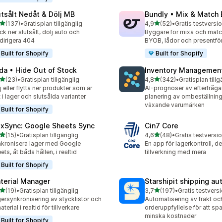
utsålt Nedåt & Dölj MB
Bundly • Mix & Match
av 5 stjärnor
av 5 stjärnor
(137)
•
Gratisplan tillgänglig
4,9
(52)
•
Gratis testversio
 recensioner totalt
52 recensioner totalt
ck ner slutsålt, dölj auto och
Byggare för mixa och match
irigera 404
BYOB, lådor och presentfö
Built for Shopify
Built for Shopify
da • Hide Out of Stock
Inventory Management
av 5 stjärnor
av 5 stjärnor
(23)
•
Gratisplan tillgänglig
4,8
(342)
•
Gratisplan tillg
recensioner totalt
342 recensioner totalt
j eller flytta ner produkter som är
AI-prognoser av efterfråg
t i lager och slutsålda varianter.
planering av ombeställning
växande varumärken
Built for Shopify
exSync: Google Sheets Sync
Cin7 Core
av 5 stjärnor
av 5 stjärnor
(15)
•
Gratisplan tillgänglig
4,6
(48)
•
Gratis testversio
recensioner totalt
48 recensioner totalt
kronisera lager med Google
En app för lagerkontroll, de
ets, åt båda hållen, i realtid
tillverkning med mera
Built for Shopify
terial Manager
Starshipit shipping a
av 5 stjärnor
av 5 stjärnor
(19)
•
Gratisplan tillgänglig
3,7
(197)
•
recensioner totalt
197 recensioner totalt
ersynkronisering av stycklistor och
Automatisering av frakt oc
terial i realtid för tillverkare
orderuppfyllelse för att spa
minska kostnader
Built for Shopify