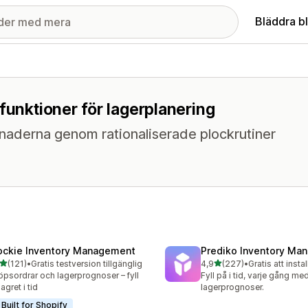
Bläddra b
funktioner för lagerplanering
naderna genom rationaliserade plockrutiner
ockie Inventory Management
Prediko Inventory Ma
av 5 stjärnor
av 5 stjärnor
(121)
•
Gratis testversion tillgänglig
4,9
(227)
•
Gratis att instal
 recensioner totalt
227 recensioner totalt
öpsordrar och lagerprognoser – fyll
Fyll på i tid, varje gång m
agret i tid
lagerprognoser.
Built for Shopify