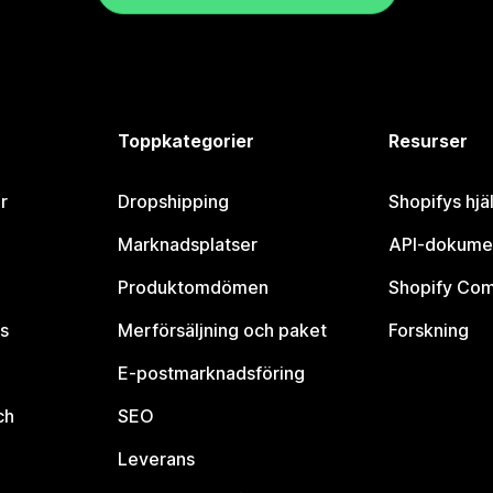
Toppkategorier
Resurser
r
Dropshipping
Shopifys hjä
Marknadsplatser
API-dokume
Produktomdömen
Shopify Co
s
Merförsäljning och paket
Forskning
E-postmarknadsföring
ch
SEO
Leverans