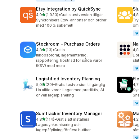
Etsy Integration by QuickSync
Sl
av 5 stjärnor
4,9
(1 933)
•
Gratis testversion tillgänglig
4,8
1933 recensioner totalt
137
Synkronisera Etsy-annonser och ordrar
Try
med 100 % säkerhet!
omd
Stockroom ‑ Purchase Orders
Na
av 5 stjärnor
4,8
(13)
•
Gratis
4,8
13 recensioner totalt
23 
Inköpsordrar, lagerhantering,
Döl
rapportering, kostnad för sålda varor
slu
(KSV) med mera
Logistified Inventory Planning
Fl
av 5 stjärnor
5,0
(29)
•
Gratis testversion tillgänglig
4,7
29 recensioner totalt
15 
Ha alltid varor i lager med prediktiv, AI-
Syn
driven lagerplanering
She
Sumtracker Inventory Manager
Ma
av 5 stjärnor
4,8
(114)
•
Gratis att installera
4,2
114 recensioner totalt
19 
Lagersynkronisering och
Lag
lagerpåfyllning för flera butiker
råma