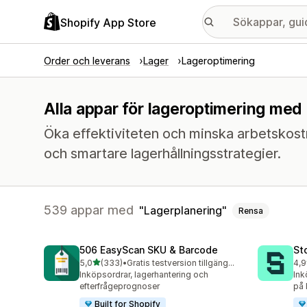
Shopify App Store
Order och leverans
Lager
Lageroptimering
Alla appar för lageroptimering med 
Öka effektiviteten och minska arbetskost
och smartare lagerhållningsstrategier.
539 appar med
Lagerplanering
Rensa
506 EasyScan SKU & Barcode
St
av 5 stjärnor
5,0
(333)
•
Gratis testversion tillgänglig
4,9
333 recensioner totalt
121
Inköpsordrar, lagerhantering och
Ink
efterfrågeprognoser
på l
Built for Shopify