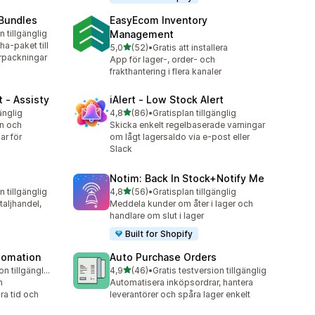
 Bundles
EasyEcom Inventory
n tillgänglig
Management
a-paket till
av 5 stjärnor
5,0
(52)
•
Gratis att installera
52 recensioner totalt
rpackningar
App för lager-, order- och
frakthantering i flera kanaler
 ‑ Assisty
iAlert ‑ Low Stock Alert
av 5 stjärnor
änglig
4,8
(86)
•
Gratisplan tillgänglig
86 recensioner totalt
an och
Skicka enkelt regelbaserade varningar
ar för
om lågt lagersaldo via e-post eller
Slack
Notim: Back In Stock+Notify Me
av 5 stjärnor
n tillgänglig
4,8
(56)
•
Gratisplan tillgänglig
56 recensioner totalt
taljhandel,
Meddela kunder om åter i lager och
handlare om slut i lager
Built for Shopify
utomation
Auto Purchase Orders
av 5 stjärnor
Gratis testversion tillgänglig
4,9
(46)
•
Gratis testversion tillgänglig
46 recensioner totalt
h
Automatisera inköpsordrar, hantera
ra tid och
leverantörer och spåra lager enkelt