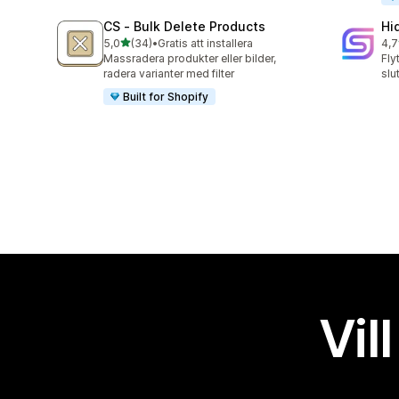
CS ‑ Bulk Delete Products
Hi
av 5 stjärnor
5,0
(34)
•
Gratis att installera
4,7
34 recensioner totalt
10 
Massradera produkter eller bilder,
Fly
radera varianter med filter
slu
Built for Shopify
Vil