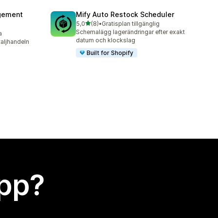
agement
Mify Auto Restock Scheduler
av 5 stjärnor
5,0
(8)
•
Gratisplan tillgänglig
8 recensioner totalt
Schemalägg lagerändringar efter exakt
a
datum och klockslag
taljhandeln
Built for Shopify
app?