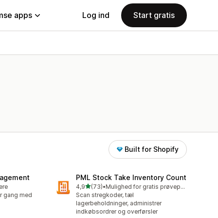
se apps
Log ind
Start gratis
Built for Shopify
nagement
PML Stock Take Inventory Count
ud af 5 stjerner
lere
4,9
(73)
•
Mulighed for gratis prøveperiode
73 anmeldelser i alt
ver gang med
Scan stregkoder, tæl
lagerbeholdninger, administrer
indkøbsordrer og overførsler