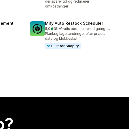
der sparer tid og reducerer
omkostninger
agement
Mify Auto Restock Scheduler
ud af 5 stjerner
5,0
(8)
•
Gratis abonnement tilgængeligt
8 anmeldelser i alt
Planlæg lagerændringer efter præcis
dato og klokkeslæt
Built for Shopify
p?