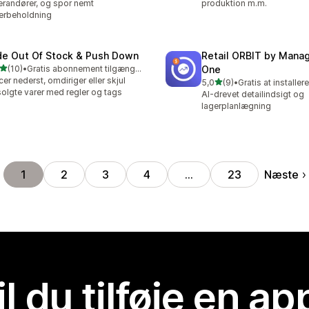
erandører, og spor nemt
produktion m.m.
erbeholdning
de Out Of Stock & Push Down
Retail ORBIT by Man
ud af 5 stjerner
(10)
•
Gratis abonnement tilgængeligt
One
anmeldelser i alt
cer nederst, omdiriger eller skjul
ud af 5 stjerner
5,0
(9)
•
Gratis at installere
9 anmeldelser i alt
olgte varer med regler og tags
AI-drevet detailindsigt og
lagerplanlægning
Næste
1
2
3
4
…
23
il du tilføje en ap