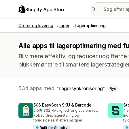
Shopify App Store
Ordrer og levering
Lager
Lageroptimering
Alle apps til lageroptimering med 
Bliv mere effektiv, og reducer udgifterne t
plukkemønstre til smartere lagerstrategier
534 apps med
Lagersynkronisering
Ryd
506 EasyScan SKU & Barcode
St
ud af 5 stjerner
5,0
(332)
•
Mulighed for gratis prøveperiode
4,9
332 anmeldelser i alt
121
Købsordrer, lagerstyring og
Ind
forudsigelse af efterspørgsel
fyl
Built for Shopify