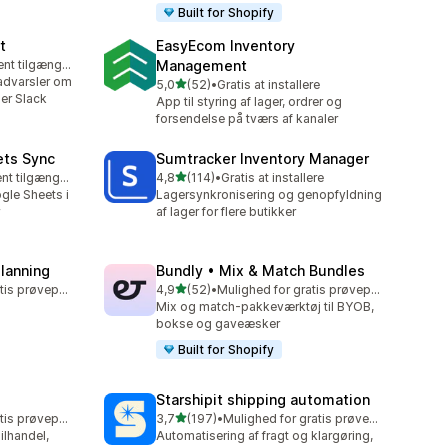
Built for Shopify
t
EasyEcom Inventory
Gratis abonnement tilgængeligt
Management
advarsler om
ud af 5 stjerner
5,0
(52)
•
Gratis at installere
52 anmeldelser i alt
ler Slack
App til styring af lager, ordrer og
forsendelse på tværs af kanaler
ets Sync
Sumtracker Inventory Manager
ud af 5 stjerner
Gratis abonnement tilgængeligt
4,8
(114)
•
Gratis at installere
114 anmeldelser i alt
gle Sheets i
Lagersynkronisering og genopfyldning
af lager for flere butikker
Planning
Bundly • Mix & Match Bundles
ud af 5 stjerner
Mulighed for gratis prøveperiode
4,9
(52)
•
Mulighed for gratis prøveperiode
52 anmeldelser i alt
Mix og match-pakkeværktøj til BYOB,
bokse og gaveæsker
Built for Shopify
Starshipit shipping automation
ud af 5 stjerner
Mulighed for gratis prøveperiode
3,7
(197)
•
Mulighed for gratis prøveperiode
197 anmeldelser i alt
ailhandel,
Automatisering af fragt og klargøring,