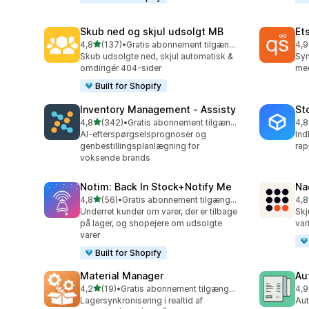
Skub ned og skjul udsolgt MB
Et
ud af 5 stjerner
4,8
(137)
•
Gratis abonnement tilgængeligt
4,9
137 anmeldelser i alt
193
Skub udsolgte ned, skjul automatisk &
Syn
omdirigér 404-sider
med
Built for Shopify
Inventory Management ‑ Assisty
St
ud af 5 stjerner
4,8
(342)
•
Gratis abonnement tilgængeligt
4,8
342 anmeldelser i alt
13 
AI-efterspørgselsprognoser og
Ind
genbestillingsplanlægning for
rap
voksende brands
Notim: Back In Stock+Notify Me
Na
ud af 5 stjerner
4,8
(56)
•
Gratis abonnement tilgængeligt
4,8
56 anmeldelser i alt
23 
Underret kunder om varer, der er tilbage
Skj
på lager, og shopejere om udsolgte
var
varer
Built for Shopify
Material Manager
Au
ud af 5 stjerner
4,2
(19)
•
Gratis abonnement tilgængeligt
4,9
19 anmeldelser i alt
46 
Lagersynkronisering i realtid af
Aut