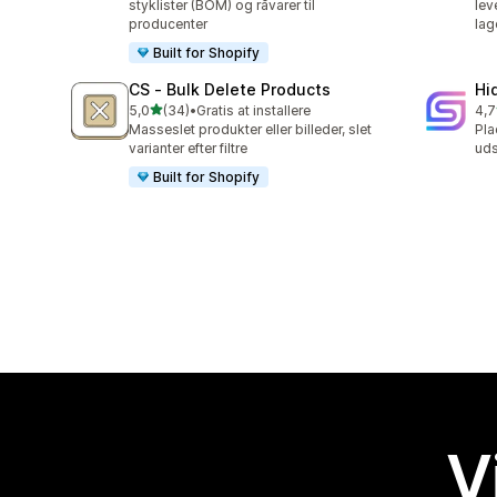
styklister (BOM) og råvarer til
lev
producenter
lag
Built for Shopify
CS ‑ Bulk Delete Products
Hi
ud af 5 stjerner
5,0
(34)
•
Gratis at installere
4,7
34 anmeldelser i alt
10 
Masseslet produkter eller billeder, slet
Pla
varianter efter filtre
uds
Built for Shopify
V