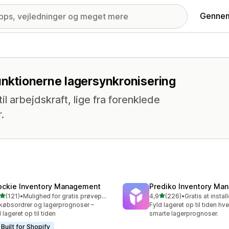
Gennem
funktionerne lagersynkronisering
il arbejdskraft, lige fra forenklede
.
ockie Inventory Management
Prediko Inventory Ma
ud af 5 stjerner
ud af 5 stjerner
(121)
•
Mulighed for gratis prøveperiode
4,9
(226)
•
Gratis at instal
 anmeldelser i alt
226 anmeldelser i alt
købsordrer og lagerprognoser –
Fyld lageret op til tiden h
d lageret op til tiden
smarte lagerprognoser.
Built for Shopify