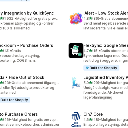
sy Integration by QuickSync
iAlert ‑ Low Stock Aler
ud af 5 stjerner
ud af 5 stjerner
(1.932)
•
Mulighed for gratis prøveperiode
4,8
(86)
•
2 anmeldelser i alt
86 anmeldelser i alt
kroniser Etsy-opslag og -ordrer
Send nemt regelbaserede 
 100 % sikkerhed!
lavt lagerantal via e-mail el
ockroom ‑ Purchase Orders
FlexSync: Google She
ud af 5 stjerner
ud af 5 stjerner
(13)
•
Gratis
4,7
(15)
•
anmeldelser i alt
15 anmeldelser i alt
købsordrer, lagerstyring,
Synkroniser lager med Goo
portering, COGS m.m.
realtid og i begge retninger
Built for Shopify
da • Hide Out of Stock
Logistified Inventory 
ud af 5 stjerner
ud af 5 stjerner
(23)
•
Gratis abonnement tilgængeligt
5,0
(29)
•
anmeldelser i alt
29 anmeldelser i alt
ul eller flyt udsolgte produkter og
Undgå udsolgte varer med
ianter ned.
forudsigende, AI-drevet
lagerplanlægning
Built for Shopify
to Purchase Orders
Cin7 Core
ud af 5 stjerner
ud af 5 stjerner
(46)
•
Mulighed for gratis prøveperiode
4,6
(48)
•
anmeldelser i alt
48 anmeldelser i alt
omatiser indkøbsordrer, administrer
En app til lagerstyring, det