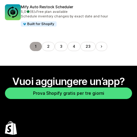
Mify Auto Restock Scheduler
stelle su 5
5,0
(8)
•
Free plan available
8 recensioni totali
Schedule inventory changes by exact date and hour
Built for Shopify
1
2
3
4
23
Vuoi aggiungere un’app?
Prova Shopify gratis per tre giorni