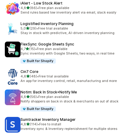
iAlert ‑ Low Stock Alert
stelle su 5
4,8
(86)
•
Free plan available
86 recensioni totali
Send rules based low inventory alert via email, slack easily
Logistified Inventory Planning
stelle su 5
5,0
(29)
•
Free trial available
29 recensioni totali
Stay in stock with predictive, AI-driven inventory planning
FlexSync: Google Sheets Sync
stelle su 5
4,7
(15)
•
Free plan available
15 recensioni totali
Sync inventory with Google Sheets, two ways, in real time
Built for Shopify
Cin7 Core
stelle su 5
4,6
(48)
•
Free trial available
48 recensioni totali
An app for inventory control, retail, manufacturing and more
Notim: Back In Stock+Notify Me
stelle su 5
4,8
(56)
•
Free plan available
56 recensioni totali
Notify shoppers on back in stock & merchants on out of stock
Built for Shopify
Sumtracker Inventory Manager
stelle su 5
4,8
(114)
•
Free to install
114 recensioni totali
Inventory sync & Inventory replenishment for multiple stores