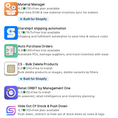
Material Manager
stelle su 5
4,2
(19)
•
Free plan available
19 recensioni totali
Real-time BOM & raw material inventory sync for makers
Built for Shopify
Starshipit shipping automation
stelle su 5
3,7
(197)
•
Free trial available
197 recensioni totali
Shipping and fulfilment automation to save time & reduce costs
Auto Purchase Orders
stelle su 5
4,9
(46)
•
Free trial available
46 recensioni totali
Automate POs, manage suppliers, and track inventory with ease
CS ‑ Bulk Delete Products
stelle su 5
5,0
(34)
•
Free to install
34 recensioni totali
Bulk delete products or images, delete variants by filters
Built for Shopify
Retail ORBIT by Management One
stelle su 5
5,0
(9)
•
Free to install
9 recensioni totali
AI-powered, retail intelligence and inventory planning
Hide Out Of Stock & Push Down
stelle su 5
4,7
(10)
•
Free plan available
10 recensioni totali
Push down, redirect or hide out of stock items w/ rules & tags