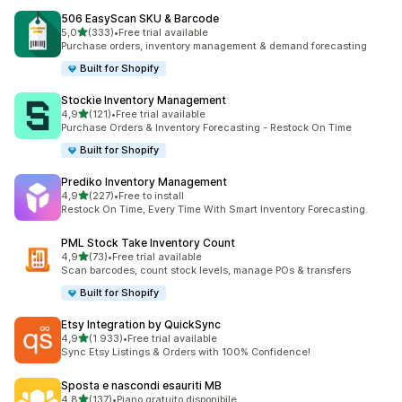
506 EasyScan SKU & Barcode
stelle su 5
5,0
(333)
•
Free trial available
333 recensioni totali
Purchase orders, inventory management & demand forecasting
Built for Shopify
Stockie Inventory Management
stelle su 5
4,9
(121)
•
Free trial available
121 recensioni totali
Purchase Orders & Inventory Forecasting - Restock On Time
Built for Shopify
Prediko Inventory Management
stelle su 5
4,9
(227)
•
Free to install
227 recensioni totali
Restock On Time, Every Time With Smart Inventory Forecasting.
PML Stock Take Inventory Count
stelle su 5
4,9
(73)
•
Free trial available
73 recensioni totali
Scan barcodes, count stock levels, manage POs & transfers
Built for Shopify
Etsy Integration by QuickSync
stelle su 5
4,9
(1.933)
•
Free trial available
1933 recensioni totali
Sync Etsy Listings & Orders with 100% Confidence!
Sposta e nascondi esauriti MB
stelle su 5
4,8
(137)
•
Piano gratuito disponibile