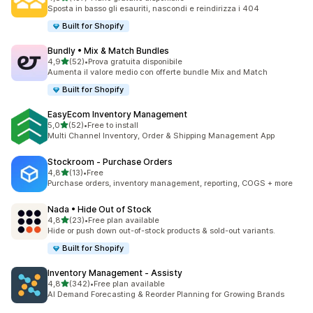
137 recensioni totali
Sposta in basso gli esauriti, nascondi e reindirizza i 404
Built for Shopify
Bundly • Mix & Match Bundles
stelle su 5
4,9
(52)
•
Prova gratuita disponibile
52 recensioni totali
Aumenta il valore medio con offerte bundle Mix and Match
Built for Shopify
EasyEcom Inventory Management
stelle su 5
5,0
(52)
•
Free to install
52 recensioni totali
Multi Channel Inventory, Order & Shipping Management App
Stockroom ‑ Purchase Orders
stelle su 5
4,8
(13)
•
Free
13 recensioni totali
Purchase orders, inventory management, reporting, COGS + more
Nada • Hide Out of Stock
stelle su 5
4,8
(23)
•
Free plan available
23 recensioni totali
Hide or push down out-of-stock products & sold-out variants.
Built for Shopify
Inventory Management ‑ Assisty
stelle su 5
4,8
(342)
•
Free plan available
342 recensioni totali
AI Demand Forecasting & Reorder Planning for Growing Brands