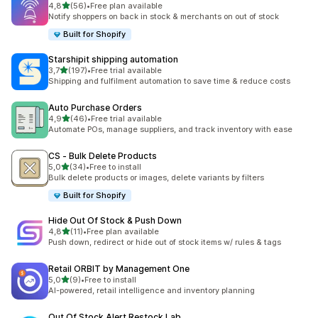
5 yıldız üzerinden
4,8
(56)
•
Free plan available
toplam 56 değerlendirme
Notify shoppers on back in stock & merchants on out of stock
Built for Shopify
Starshipit shipping automation
5 yıldız üzerinden
3,7
(197)
•
Free trial available
toplam 197 değerlendirme
Shipping and fulfilment automation to save time & reduce costs
Auto Purchase Orders
5 yıldız üzerinden
4,9
(46)
•
Free trial available
toplam 46 değerlendirme
Automate POs, manage suppliers, and track inventory with ease
CS ‑ Bulk Delete Products
5 yıldız üzerinden
5,0
(34)
•
Free to install
toplam 34 değerlendirme
Bulk delete products or images, delete variants by filters
Built for Shopify
Hide Out Of Stock & Push Down
5 yıldız üzerinden
4,8
(11)
•
Free plan available
toplam 11 değerlendirme
Push down, redirect or hide out of stock items w/ rules & tags
Retail ORBIT by Management One
5 yıldız üzerinden
5,0
(9)
•
Free to install
toplam 9 değerlendirme
AI-powered, retail intelligence and inventory planning
Out Of Stock Alert Restock Lab