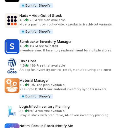
Built for Shopify
Nada • Hide Out of Stock
5 yıldız üzerinden
4,8
(23)
•
Free plan available
toplam 23 değerlendirme
Hide or push down out-of-stock products & sold-out variants.
Built for Shopify
Sumtracker Inventory Manager
5 yıldız üzerinden
4,8
(114)
•
Free to install
toplam 114 değerlendirme
Inventory sync & Inventory replenishment for multiple stores
Cin7 Core
5 yıldız üzerinden
4,6
(48)
•
Free trial available
toplam 48 değerlendirme
An app for inventory control, retail, manufacturing and more
Material Manager
5 yıldız üzerinden
4,2
(19)
•
Free plan available
toplam 19 değerlendirme
Real-time BOM & raw material inventory sync for makers
Built for Shopify
Logistified Inventory Planning
5 yıldız üzerinden
5,0
(29)
•
Free trial available
toplam 29 değerlendirme
Stay in stock with predictive, AI-driven inventory planning
Notim: Back In Stock+Notify Me