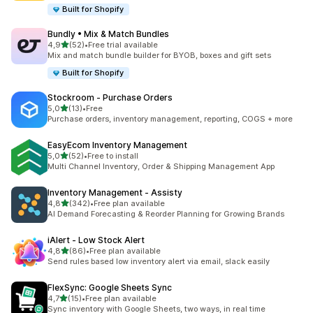
Built for Shopify
Bundly • Mix & Match Bundles
5 yıldız üzerinden
4,9
(52)
•
Free trial available
toplam 52 değerlendirme
Mix and match bundle builder for BYOB, boxes and gift sets
Built for Shopify
Stockroom ‑ Purchase Orders
5 yıldız üzerinden
5,0
(13)
•
Free
toplam 13 değerlendirme
Purchase orders, inventory management, reporting, COGS + more
EasyEcom Inventory Management
5 yıldız üzerinden
5,0
(52)
•
Free to install
toplam 52 değerlendirme
Multi Channel Inventory, Order & Shipping Management App
Inventory Management ‑ Assisty
5 yıldız üzerinden
4,8
(342)
•
Free plan available
toplam 342 değerlendirme
AI Demand Forecasting & Reorder Planning for Growing Brands
iAlert ‑ Low Stock Alert
5 yıldız üzerinden
4,8
(86)
•
Free plan available
toplam 86 değerlendirme
Send rules based low inventory alert via email, slack easily
FlexSync: Google Sheets Sync
5 yıldız üzerinden
4,7
(15)
•
Free plan available
toplam 15 değerlendirme
Sync inventory with Google Sheets, two ways, in real time