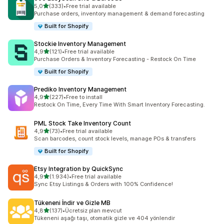
5 yıldız üzerinden
5,0
(333)
•
Free trial available
toplam 333 değerlendirme
Purchase orders, inventory management & demand forecasting
Built for Shopify
Stockie Inventory Management
5 yıldız üzerinden
4,9
(121)
•
Free trial available
toplam 121 değerlendirme
Purchase Orders & Inventory Forecasting - Restock On Time
Built for Shopify
Prediko Inventory Management
5 yıldız üzerinden
4,9
(227)
•
Free to install
toplam 227 değerlendirme
Restock On Time, Every Time With Smart Inventory Forecasting.
PML Stock Take Inventory Count
5 yıldız üzerinden
4,9
(73)
•
Free trial available
toplam 73 değerlendirme
Scan barcodes, count stock levels, manage POs & transfers
Built for Shopify
Etsy Integration by QuickSync
5 yıldız üzerinden
4,9
(1.934)
•
Free trial available
toplam 1934 değerlendirme
Sync Etsy Listings & Orders with 100% Confidence!
Tükeneni İndir ve Gizle MB
5 yıldız üzerinden
4,8
(137)
•
Ücretsiz plan mevcut
toplam 137 değerlendirme
Tükeneni aşağı taşı, otomatik gizle ve 404 yönlendir