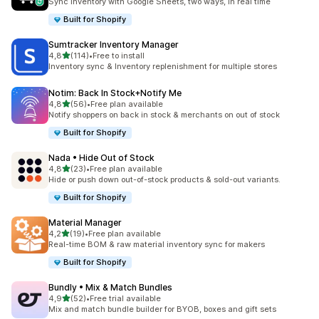
Sync inventory with Google Sheets, two ways, in real time
Built for Shopify
Sumtracker Inventory Manager
z 5 hvězd
4,8
(114)
•
Free to install
Celkový počet recenzí: 114
Inventory sync & Inventory replenishment for multiple stores
Notim: Back In Stock+Notify Me
z 5 hvězd
4,8
(56)
•
Free plan available
Celkový počet recenzí: 56
Notify shoppers on back in stock & merchants on out of stock
Built for Shopify
Nada • Hide Out of Stock
z 5 hvězd
4,8
(23)
•
Free plan available
Celkový počet recenzí: 23
Hide or push down out-of-stock products & sold-out variants.
Built for Shopify
Material Manager
z 5 hvězd
4,2
(19)
•
Free plan available
Celkový počet recenzí: 19
Real-time BOM & raw material inventory sync for makers
Built for Shopify
Bundly • Mix & Match Bundles
z 5 hvězd
4,9
(52)
•
Free trial available
Celkový počet recenzí: 52
Mix and match bundle builder for BYOB, boxes and gift sets