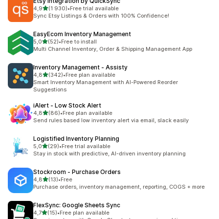
Etsy Integration by QuickSync
z 5 hvězd
4,9
(1 930)
•
Free trial available
Celkový počet recenzí: 1930
Sync Etsy Listings & Orders with 100% Confidence!
EasyEcom Inventory Management
z 5 hvězd
5,0
(52)
•
Free to install
Celkový počet recenzí: 52
Multi Channel Inventory, Order & Shipping Management App
Inventory Management ‑ Assisty
z 5 hvězd
4,8
(342)
•
Free plan available
Celkový počet recenzí: 342
Smart Inventory Management with AI-Powered Reorder
Suggestions
iAlert ‑ Low Stock Alert
z 5 hvězd
4,8
(86)
•
Free plan available
Celkový počet recenzí: 86
Send rules based low inventory alert via email, slack easily
Logistified Inventory Planning
z 5 hvězd
5,0
(29)
•
Free trial available
Celkový počet recenzí: 29
Stay in stock with predictive, AI-driven inventory planning
Stockroom ‑ Purchase Orders
z 5 hvězd
4,8
(13)
•
Free
Celkový počet recenzí: 13
Purchase orders, inventory management, reporting, COGS + more
FlexSync: Google Sheets Sync
z 5 hvězd
4,7
(15)
•
Free plan available
Celkový počet recenzí: 15