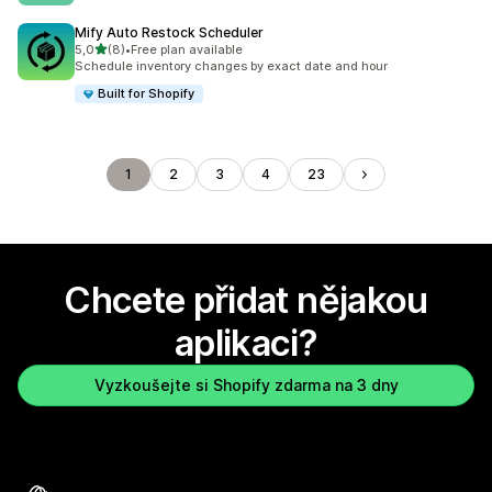
Mify Auto Restock Scheduler
z 5 hvězd
5,0
(8)
•
Free plan available
Celkový počet recenzí: 8
Schedule inventory changes by exact date and hour
Built for Shopify
1
2
3
4
23
Chcete přidat nějakou
aplikaci?
Vyzkoušejte si Shopify zdarma na 3 dny