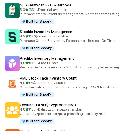
506 EasyScan SKU & Barcode
z 5 hvězd
5,0
(331)
•
Free trial available
Celkový počet recenzí: 331
Purchase orders, inventory management & demand forecasting
Built for Shopify
Stockie Inventory Management
z 5 hvězd
4,9
(120)
•
Free trial available
Celkový počet recenzí: 120
Purchase Orders & Inventory Forecasting - Restock On Time
Built for Shopify
Prediko Inventory Management
z 5 hvězd
4,9
(226)
•
Free to install
Celkový počet recenzí: 226
Restock On Time, Every Time With Smart Inventory Forecasting.
PML Stock Take Inventory Count
z 5 hvězd
4,9
(73)
•
Free trial available
Celkový počet recenzí: 73
Scan barcodes, count stock levels, manage POs & transfers
Built for Shopify
Odsunout a skrýt vyprodané MB
z 5 hvězd
4,8
(137)
•
K dispozici je bezplatný plán
Celkový počet recenzí: 137
Odsuňte vyprodané, skryjte a přesměrujte stránky 404
Built for Shopify