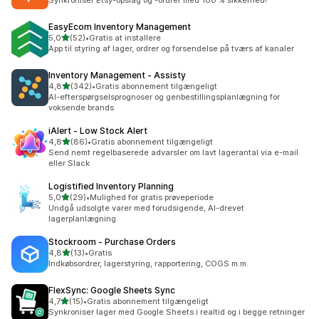
Synkroniser Etsy-opslag og -ordrer med 100 % sikkerhed!
EasyEcom Inventory Management
ud af 5 stjerner
5,0
(52)
•
Gratis at installere
52 anmeldelser i alt
App til styring af lager, ordrer og forsendelse på tværs af kanaler
Inventory Management ‑ Assisty
ud af 5 stjerner
4,8
(342)
•
Gratis abonnement tilgængeligt
342 anmeldelser i alt
AI-efterspørgselsprognoser og genbestillingsplanlægning for
voksende brands
iAlert ‑ Low Stock Alert
ud af 5 stjerner
4,8
(86)
•
Gratis abonnement tilgængeligt
86 anmeldelser i alt
Send nemt regelbaserede advarsler om lavt lagerantal via e-mail
eller Slack
Logistified Inventory Planning
ud af 5 stjerner
5,0
(29)
•
Mulighed for gratis prøveperiode
29 anmeldelser i alt
Undgå udsolgte varer med forudsigende, AI-drevet
lagerplanlægning
Stockroom ‑ Purchase Orders
ud af 5 stjerner
4,8
(13)
•
Gratis
13 anmeldelser i alt
Indkøbsordrer, lagerstyring, rapportering, COGS m.m.
FlexSync: Google Sheets Sync
ud af 5 stjerner
4,7
(15)
•
Gratis abonnement tilgængeligt
15 anmeldelser i alt
Synkroniser lager med Google Sheets i realtid og i begge retninger