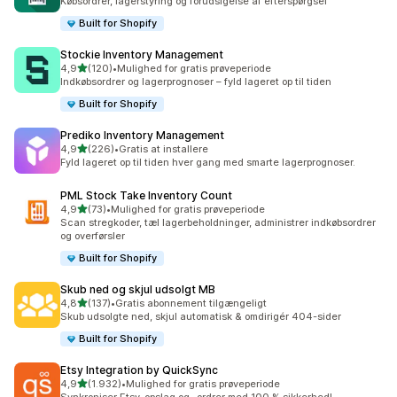
Købsordrer, lagerstyring og forudsigelse af efterspørgsel
Built for Shopify
Stockie Inventory Management
ud af 5 stjerner
4,9
(120)
•
Mulighed for gratis prøveperiode
120 anmeldelser i alt
Indkøbsordrer og lagerprognoser – fyld lageret op til tiden
Built for Shopify
Prediko Inventory Management
ud af 5 stjerner
4,9
(226)
•
Gratis at installere
226 anmeldelser i alt
Fyld lageret op til tiden hver gang med smarte lagerprognoser.
PML Stock Take Inventory Count
ud af 5 stjerner
4,9
(73)
•
Mulighed for gratis prøveperiode
73 anmeldelser i alt
Scan stregkoder, tæl lagerbeholdninger, administrer indkøbsordrer
og overførsler
Built for Shopify
Skub ned og skjul udsolgt MB
ud af 5 stjerner
4,8
(137)
•
Gratis abonnement tilgængeligt
137 anmeldelser i alt
Skub udsolgte ned, skjul automatisk & omdirigér 404-sider
Built for Shopify
Etsy Integration by QuickSync
ud af 5 stjerner
4,9
(1.932)
•
Mulighed for gratis prøveperiode
1932 anmeldelser i alt