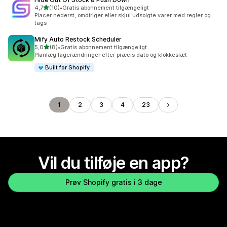
ud af 5 stjerner
4,7
(10)
•
Gratis abonnement tilgængeligt
10 anmeldelser i alt
Placer nederst, omdiriger eller skjul udsolgte varer med regler og
tags
Mify Auto Restock Scheduler
ud af 5 stjerner
5,0
(8)
•
Gratis abonnement tilgængeligt
8 anmeldelser i alt
Planlæg lagerændringer efter præcis dato og klokkeslæt
Built for Shopify
1
2
3
4
23
Vil du tilføje en app?
Prøv Shopify gratis i 3 dage