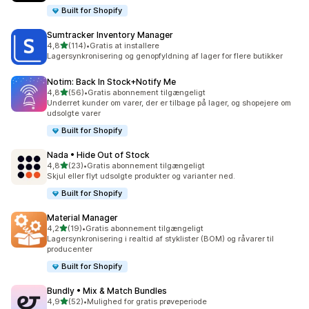
Built for Shopify
Sumtracker Inventory Manager
ud af 5 stjerner
4,8
(114)
•
Gratis at installere
114 anmeldelser i alt
Lagersynkronisering og genopfyldning af lager for flere butikker
Notim: Back In Stock+Notify Me
ud af 5 stjerner
4,8
(56)
•
Gratis abonnement tilgængeligt
56 anmeldelser i alt
Underret kunder om varer, der er tilbage på lager, og shopejere om
udsolgte varer
Built for Shopify
Nada • Hide Out of Stock
ud af 5 stjerner
4,8
(23)
•
Gratis abonnement tilgængeligt
23 anmeldelser i alt
Skjul eller flyt udsolgte produkter og varianter ned.
Built for Shopify
Material Manager
ud af 5 stjerner
4,2
(19)
•
Gratis abonnement tilgængeligt
19 anmeldelser i alt
Lagersynkronisering i realtid af styklister (BOM) og råvarer til
producenter
Built for Shopify
Bundly • Mix & Match Bundles
ud af 5 stjerner
4,9
(52)
•
Mulighed for gratis prøveperiode
52 anmeldelser i alt