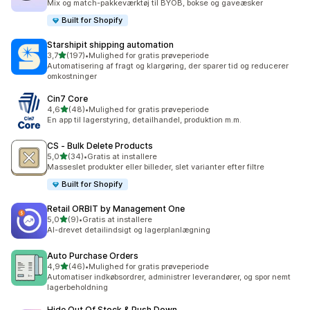
Mix og match-pakkeværktøj til BYOB, bokse og gaveæsker
Built for Shopify
Starshipit shipping automation
ud af 5 stjerner
3,7
(197)
•
Mulighed for gratis prøveperiode
197 anmeldelser i alt
Automatisering af fragt og klargøring, der sparer tid og reducerer
omkostninger
Cin7 Core
ud af 5 stjerner
4,6
(48)
•
Mulighed for gratis prøveperiode
48 anmeldelser i alt
En app til lagerstyring, detailhandel, produktion m.m.
CS ‑ Bulk Delete Products
ud af 5 stjerner
5,0
(34)
•
Gratis at installere
34 anmeldelser i alt
Masseslet produkter eller billeder, slet varianter efter filtre
Built for Shopify
Retail ORBIT by Management One
ud af 5 stjerner
5,0
(9)
•
Gratis at installere
9 anmeldelser i alt
AI-drevet detailindsigt og lagerplanlægning
Auto Purchase Orders
ud af 5 stjerner
4,9
(46)
•
Mulighed for gratis prøveperiode
46 anmeldelser i alt
Automatiser indkøbsordrer, administrer leverandører, og spor nemt
lagerbeholdning
Hide Out Of Stock & Push Down