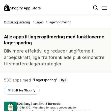
Shopify App Store
Ordrer og levering
Lager
Lageroptimering
Alle apps til lageroptimering med funktionerne
lagersporing
Bliv mere effektiv, og reducer udgifterne til
arbejdskraft, lige fra forenklede plukkemønstre
til smartere lagerstrategier.
533 apps med
Lagersporing
Ryd
Built for Shopify
506 EasyScan SKU & Barcode
ud af 5 stjerner
5,0
(332)
•
Mulighed for gratis prøveperiode
332 anmeldelser i alt