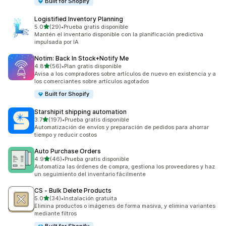
Built for Shopify
Logistified Inventory Planning
de 5 estrellas
5.0
(29)
•
Prueba gratis disponible
29 reseñas en total
Mantén el inventario disponible con la planificación predictiva
impulsada por IA
Notim: Back In Stock+Notify Me
de 5 estrellas
4.8
(56)
•
Plan gratis disponible
56 reseñas en total
Avisa a los compradores sobre artículos de nuevo en existencia y a
los comerciantes sobre artículos agotados
Built for Shopify
Starshipit shipping automation
de 5 estrellas
3.7
(197)
•
Prueba gratis disponible
197 reseñas en total
Automatización de envíos y preparación de pedidos para ahorrar
tiempo y reducir costos
Auto Purchase Orders
de 5 estrellas
4.9
(46)
•
Prueba gratis disponible
46 reseñas en total
Automatiza las órdenes de compra, gestiona los proveedores y haz
un seguimiento del inventario fácilmente
CS ‑ Bulk Delete Products
de 5 estrellas
5.0
(34)
•
Instalación gratuita
34 reseñas en total
Elimina productos o imágenes de forma masiva, y elimina variantes
mediante filtros