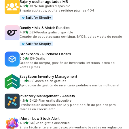
Bajar y ocultar agotados MB
de 5 estrellas
4.8
(137)
•
Plan gratis disponible
137 reseñas en total
Empuja agotados, oculta y redirige páginas 404
Built for Shopify
Bundly • Mix & Match Bundles
de 5 estrellas
4.9
(52)
•
Prueba gratis disponible
52 reseñas en total
Creador de paquetes para combinar, BYOB, cajas y sets de regalo
Built for Shopify
Stockroom ‑ Purchase Orders
de 5 estrellas
5.0
(13)
•
Gratis
13 reseñas en total
Órdenes de compra, gestión de inventario, informes, costo de
ventas y más
EasyEcom Inventory Management
de 5 estrellas
5.0
(52)
•
Instalación gratuita
52 reseñas en total
Aplicación de gestión de inventario, pedidos y envíos multicanal
Inventory Management ‑ Assisty
de 5 estrellas
4.8
(342)
•
Plan gratis disponible
342 reseñas en total
Pronóstico de demanda con IA y planificación de pedidos para
marcas en crecimiento
iAlert ‑ Low Stock Alert
de 5 estrellas
4.8
(86)
•
Plan gratis disponible
86 reseñas en total
Envía fácilmente alertas de poco inventario basadas en reglas por