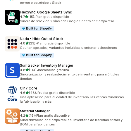
correo electrónico o Slack
FlexSync: Google Sheets Sync
de 5 estrellas
4.7
(15)
•
Plan gratis disponible
15 reseñas en total
Sincro de stock en 2 vías con Google Sheets en tiempo real
Built for Shopify
Nada • Hide Out of Stock
de 5 estrellas
4.8
(23)
•
Plan gratis disponible
23 reseñas en total
Ocultar agotados, variantes incluidas, u ordenar colecciones.
Built for Shopify
Sumtracker Inventory Manager
de 5 estrellas
4.8
(114)
•
Instalación gratuita
114 reseñas en total
Sincronización y reabastecimiento de inventario para múltiples
tiendas
Cin7 Core
de 5 estrellas
4.6
(48)
•
Prueba gratis disponible
48 reseñas en total
Una aplicación para el control de inventario, las ventas minoristas,
la fabricación y más
Material Manager
de 5 estrellas
4.2
(19)
•
Plan gratis disponible
19 reseñas en total
Sincronización en tiempo real del inventario de materias primas y
BOM para fabricantes