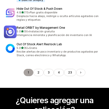
Built for Shopify
Hide Out Of Stock & Push Down
de 5 estrellas
4.8
(11)
•
Plan gratis disponible
11 reseñas en total
Desplaza hacia abajo, redirige u oculta artículos agotados con
reglas y etiquetas
Retail ORBIT by Management One
de 5 estrellas
5.0
(9)
•
Instalación gratuita
9 reseñas en total
Inteligencia minorista y planificación de inventario con IA
Out Of Stock Alert Restock Lab
de 5 estrellas
5.0
(8)
•
Gratis
8 reseñas en total
Recibe alertas de poco inventario y de productos agotados por
Slack, correo electrónico y WhatsApp.
1
2
3
4
23
¿Quieres agregar una