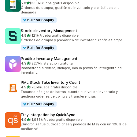
de 5 estrellas
5.0
(333)
•
Prueba gratis disponible
333 reseñas en total
Órdenes de compra, gestión de inventario y pronóstico de la
demanda
Built for Shopify
Stockie Inventory Management
de 5 estrellas
4.9
(121)
•
Prueba gratis disponible
121 reseñas en total
Órdenes de compra y pronóstico de inventario: repón a tiempo
Built for Shopify
Prediko Inventory Management
de 5 estrellas
4.9
(227)
•
Instalación gratuita
227 reseñas en total
Reabastece a tiempo, siempre, con la previsión inteligente de
inventario.
PML Stock Take Inventory Count
de 5 estrellas
4.9
(73)
•
Prueba gratis disponible
73 reseñas en total
Escanea códigos de barras, cuenta el nivel de inventario y
gestiona órdenes de compra y transferencias
Built for Shopify
Etsy Integration by QuickSync
de 5 estrellas
4.9
(1,933)
•
Prueba gratis disponible
1933 reseñas en total
¡Sincroniza tus publicaciones y pedidos de Etsy con un 100% de
confianza!