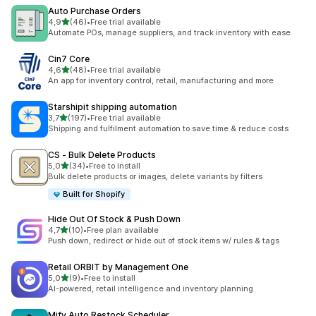
Auto Purchase Orders
av 5 stjerner
4,9
(46)
•
Free trial available
Totalt 46 omtaler
Automate POs, manage suppliers, and track inventory with ease
Cin7 Core
av 5 stjerner
4,6
(48)
•
Free trial available
Totalt 48 omtaler
An app for inventory control, retail, manufacturing and more
Starshipit shipping automation
av 5 stjerner
3,7
(197)
•
Free trial available
Totalt 197 omtaler
Shipping and fulfilment automation to save time & reduce costs
CS ‑ Bulk Delete Products
av 5 stjerner
5,0
(34)
•
Free to install
Totalt 34 omtaler
Bulk delete products or images, delete variants by filters
Built for Shopify
Hide Out Of Stock & Push Down
av 5 stjerner
4,7
(10)
•
Free plan available
Totalt 10 omtaler
Push down, redirect or hide out of stock items w/ rules & tags
Retail ORBIT by Management One
av 5 stjerner
5,0
(9)
•
Free to install
Totalt 9 omtaler
AI-powered, retail intelligence and inventory planning
Mify Auto Restock Scheduler