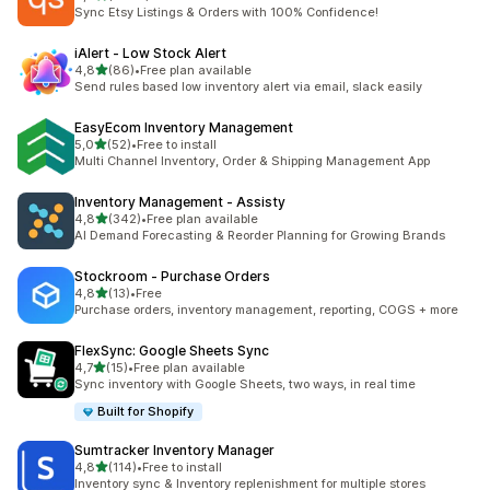
Totalt 1933 omtaler
Sync Etsy Listings & Orders with 100% Confidence!
iAlert ‑ Low Stock Alert
av 5 stjerner
4,8
(86)
•
Free plan available
Totalt 86 omtaler
Send rules based low inventory alert via email, slack easily
EasyEcom Inventory Management
av 5 stjerner
5,0
(52)
•
Free to install
Totalt 52 omtaler
Multi Channel Inventory, Order & Shipping Management App
Inventory Management ‑ Assisty
av 5 stjerner
4,8
(342)
•
Free plan available
Totalt 342 omtaler
AI Demand Forecasting & Reorder Planning for Growing Brands
Stockroom ‑ Purchase Orders
av 5 stjerner
4,8
(13)
•
Free
Totalt 13 omtaler
Purchase orders, inventory management, reporting, COGS + more
FlexSync: Google Sheets Sync
av 5 stjerner
4,7
(15)
•
Free plan available
Totalt 15 omtaler
Sync inventory with Google Sheets, two ways, in real time
Built for Shopify
Sumtracker Inventory Manager
av 5 stjerner
4,8
(114)
•
Free to install
Totalt 114 omtaler
Inventory sync & Inventory replenishment for multiple stores