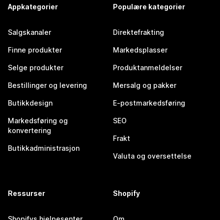
Appkategorier
Populære kategorier
Salgskanaler
Direktefrakting
Finne produkter
Markedsplasser
Selge produkter
Produktanmeldelser
Bestillinger og levering
Mersalg og pakker
Butikkdesign
E-postmarkedsføring
Markedsføring og
SEO
konvertering
Frakt
Butikkadministrasjon
Valuta og oversettelse
Ressurser
Shopify
Shopifys hjelpesenter
Om