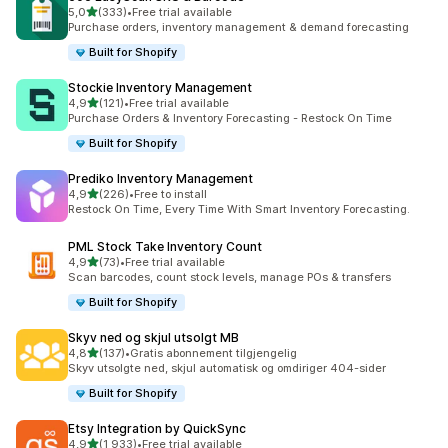
av 5 stjerner
5,0
(333)
•
Free trial available
Totalt 333 omtaler
Purchase orders, inventory management & demand forecasting
Built for Shopify
Stockie Inventory Management
av 5 stjerner
4,9
(121)
•
Free trial available
Totalt 121 omtaler
Purchase Orders & Inventory Forecasting - Restock On Time
Built for Shopify
Prediko Inventory Management
av 5 stjerner
4,9
(226)
•
Free to install
Totalt 226 omtaler
Restock On Time, Every Time With Smart Inventory Forecasting.
PML Stock Take Inventory Count
av 5 stjerner
4,9
(73)
•
Free trial available
Totalt 73 omtaler
Scan barcodes, count stock levels, manage POs & transfers
Built for Shopify
Skyv ned og skjul utsolgt MB
av 5 stjerner
4,8
(137)
•
Gratis abonnement tilgjengelig
Totalt 137 omtaler
Skyv utsolgte ned, skjul automatisk og omdiriger 404-sider
Built for Shopify
Etsy Integration by QuickSync
av 5 stjerner
4,9
(1 933)
•
Free trial available