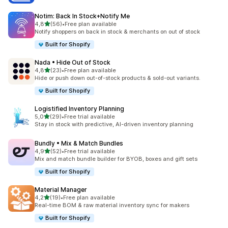
Notim: Back In Stock+Notify Me
av 5 stjerner
4,8
(56)
•
Free plan available
Totalt 56 omtaler
Notify shoppers on back in stock & merchants on out of stock
Built for Shopify
Nada • Hide Out of Stock
av 5 stjerner
4,8
(23)
•
Free plan available
Totalt 23 omtaler
Hide or push down out-of-stock products & sold-out variants.
Built for Shopify
Logistified Inventory Planning
av 5 stjerner
5,0
(29)
•
Free trial available
Totalt 29 omtaler
Stay in stock with predictive, AI-driven inventory planning
Bundly • Mix & Match Bundles
av 5 stjerner
4,9
(52)
•
Free trial available
Totalt 52 omtaler
Mix and match bundle builder for BYOB, boxes and gift sets
Built for Shopify
Material Manager
av 5 stjerner
4,2
(19)
•
Free plan available
Totalt 19 omtaler
Real-time BOM & raw material inventory sync for makers
Built for Shopify