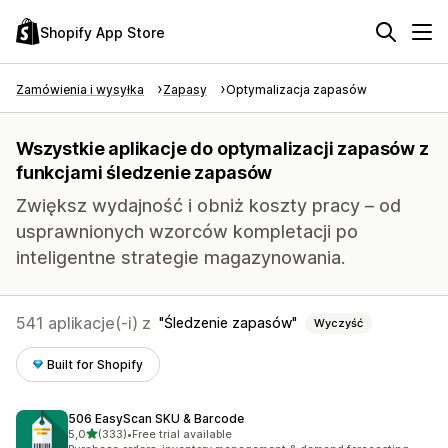
Shopify App Store
Zamówienia i wysyłka
Zapasy
Optymalizacja zapasów
Wszystkie aplikacje do optymalizacji zapasów z
funkcjami śledzenie zapasów
Zwiększ wydajność i obniż koszty pracy – od
usprawnionych wzorców kompletacji po
inteligentne strategie magazynowania.
541 aplikacje(-i) z
Śledzenie zapasów
Wyczyść
Built for Shopify
506 EasyScan SKU & Barcode
na 5 gwiazdek
5,0
(333)
•
Free trial available
Łączna liczba recenzji: 333