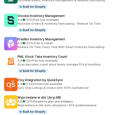
Purchase orders, inventory management & demand forecasting
Built for Shopify
Stockie Inventory Management
na 5 gwiazdek
4,9
(121)
•
Free trial available
Łączna liczba recenzji: 121
Purchase Orders & Inventory Forecasting - Restock On Time
Built for Shopify
Prediko Inventory Management
na 5 gwiazdek
4,9
(227)
•
Free to install
Łączna liczba recenzji: 227
Restock On Time, Every Time With Smart Inventory Forecasting.
PML Stock Take Inventory Count
na 5 gwiazdek
4,9
(73)
•
Free trial available
Łączna liczba recenzji: 73
Scan barcodes, count stock levels, manage POs & transfers
Built for Shopify
Etsy Integration by QuickSync
na 5 gwiazdek
4,9
(1 933)
•
Free trial available
Łączna liczba recenzji: 1933
Sync Etsy Listings & Orders with 100% Confidence!
Wyprzedane w dół, Ukryj MB
na 5 gwiazdek
4,8
(137)
•
Bezpłatny plan jest dostępny
Łączna liczba recenzji: 137
Wyprzedane w dół, auto-ukrywanie i 404 przekierowanie
Built for Shopify