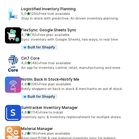
Logistified Inventory Planning
na 5 gwiazdek
5,0
(29)
•
Free trial available
Łączna liczba recenzji: 29
Stay in stock with predictive, AI-driven inventory planning
FlexSync: Google Sheets Sync
na 5 gwiazdek
4,7
(15)
•
Free plan available
Łączna liczba recenzji: 15
Sync inventory with Google Sheets, two ways, in real time
Built for Shopify
Cin7 Core
na 5 gwiazdek
4,6
(48)
•
Free trial available
Łączna liczba recenzji: 48
An app for inventory control, retail, manufacturing and more
Notim: Back In Stock+Notify Me
na 5 gwiazdek
4,8
(56)
•
Free plan available
Łączna liczba recenzji: 56
Notify shoppers on back in stock & merchants on out of stock
Built for Shopify
Sumtracker Inventory Manager
na 5 gwiazdek
4,8
(114)
•
Free to install
Łączna liczba recenzji: 114
Inventory sync & Inventory replenishment for multiple stores
Material Manager
na 5 gwiazdek
4,2
(19)
•
Free plan available
Łączna liczba recenzji: 19
Real-time BOM & raw material inventory sync for makers