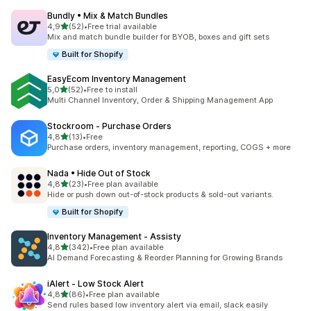
Bundly • Mix & Match Bundles
na 5 gwiazdek
4,9
(52)
•
Free trial available
Łączna liczba recenzji: 52
Mix and match bundle builder for BYOB, boxes and gift sets
Built for Shopify
EasyEcom Inventory Management
na 5 gwiazdek
5,0
(52)
•
Free to install
Łączna liczba recenzji: 52
Multi Channel Inventory, Order & Shipping Management App
Stockroom ‑ Purchase Orders
na 5 gwiazdek
4,8
(13)
•
Free
Łączna liczba recenzji: 13
Purchase orders, inventory management, reporting, COGS + more
Nada • Hide Out of Stock
na 5 gwiazdek
4,8
(23)
•
Free plan available
Łączna liczba recenzji: 23
Hide or push down out-of-stock products & sold-out variants.
Built for Shopify
Inventory Management ‑ Assisty
na 5 gwiazdek
4,8
(342)
•
Free plan available
Łączna liczba recenzji: 342
AI Demand Forecasting & Reorder Planning for Growing Brands
iAlert ‑ Low Stock Alert
na 5 gwiazdek
4,8
(86)
•
Free plan available
Łączna liczba recenzji: 86
Send rules based low inventory alert via email, slack easily