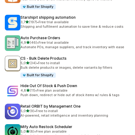
Built for Shopify
Starshipit shipping automation
na 5 gwiazdek
3,7
(197)
•
Free trial available
Łączna liczba recenzji: 197
Shipping and fulfilment automation to save time & reduce costs
Auto Purchase Orders
na 5 gwiazdek
4,9
(46)
•
Free trial available
Łączna liczba recenzji: 46
Automate POs, manage suppliers, and track inventory with ease
CS ‑ Bulk Delete Products
na 5 gwiazdek
5,0
(34)
•
Free to install
Łączna liczba recenzji: 34
Bulk delete products or images, delete variants by filters
Built for Shopify
Hide Out Of Stock & Push Down
na 5 gwiazdek
4,8
(11)
•
Free plan available
Łączna liczba recenzji: 11
Push down, redirect or hide out of stock items w/ rules & tags
Retail ORBIT by Management One
na 5 gwiazdek
5,0
(9)
•
Free to install
Łączna liczba recenzji: 9
AI-powered, retail intelligence and inventory planning
Mify Auto Restock Scheduler
na 5 gwiazdek
5,0
(8)
•
Free plan available
Łączna liczba recenzji: 8