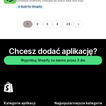
Schedule inventory changes by exact date and hour
Built for Shopify
1
2
3
4
23
Chcesz dodać aplikację?
Wypróbuj Shopify za darmo przez 3 dni
Kategorie aplikacji
Najpopularniejsze kategorie