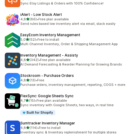
toplam 1932 değerlendirme
Sync Etsy Listings & Orders with 100% Confidence!
iAlert ‑ Low Stock Alert
5 yıldız üzerinden
4,8
(86)
•
Free plan available
toplam 86 değerlendirme
Send rules based low inventory alert via email, slack easily
EasyEcom Inventory Management
5 yıldız üzerinden
5,0
(52)
•
Free to install
toplam 52 değerlendirme
Multi Channel Inventory, Order & Shipping Management App
Inventory Management ‑ Assisty
5 yıldız üzerinden
4,8
(342)
•
Free plan available
toplam 342 değerlendirme
AI Demand Forecasting & Reorder Planning for Growing Brands
Stockroom ‑ Purchase Orders
5 yıldız üzerinden
4,8
(13)
•
Free
toplam 13 değerlendirme
Purchase orders, inventory management, reporting, COGS + more
FlexSync: Google Sheets Sync
5 yıldız üzerinden
4,7
(15)
•
Free plan available
toplam 15 değerlendirme
Sync inventory with Google Sheets, two ways, in real time
Built for Shopify
Sumtracker Inventory Manager
5 yıldız üzerinden
4,8
(114)
•
Free to install
toplam 114 değerlendirme
Inventory sync & Inventory replenishment for multiple stores