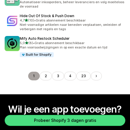
Automatiseer inkooporders, beheer leveranciers en volg moeiteloos
de voorraad
Hide Out Of Stock & Push Down
van 5 sterren
4,7
(10)
•
Gratis abonnement beschikbaar
10 recensies in totaal
Niet-voorradige artikelen naar beneden verplaatsen, omleiden of
verbergen met regels en tags
Mify Auto Restock Scheduler
van 5 sterren
5,0
(8)
•
Gratis abonnement beschikbaar
8 recensies in totaal
Plan voorraadwijzigingen in op een exacte datum en tijd
Built for Shopify
1
2
3
4
23
Wil je een app toevoegen?
Probeer Shopify 3 dagen gratis