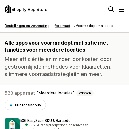
Shopify App Store
Bestellingen en verzending
Voorraad
Voorraadoptimalisatie
Alle apps voor voorraadoptimalisatie met
functies voor meerdere locaties
Meer efficiëntie en minder loonkosten door
gestroomlijnde methodes voor klaarzetten,
slimmere voorraadstrategieën en meer.
533 apps met
Meerdere locaties
Wissen
Built for Shopify
506 EasyScan SKU & Barcode
van 5 sterren
5,0
(332)
•
Gratis proefperiode beschikbaar
332 recensies in totaal