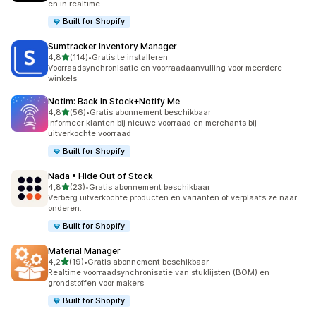
en in realtime
Built for Shopify
Sumtracker Inventory Manager
van 5 sterren
4,8
(114)
•
Gratis te installeren
114 recensies in totaal
Voorraadsynchronisatie en voorraadaanvulling voor meerdere
winkels
Notim: Back In Stock+Notify Me
van 5 sterren
4,8
(56)
•
Gratis abonnement beschikbaar
56 recensies in totaal
Informeer klanten bij nieuwe voorraad en merchants bij
uitverkochte voorraad
Built for Shopify
Nada • Hide Out of Stock
van 5 sterren
4,8
(23)
•
Gratis abonnement beschikbaar
23 recensies in totaal
Verberg uitverkochte producten en varianten of verplaats ze naar
onderen.
Built for Shopify
Material Manager
van 5 sterren
4,2
(19)
•
Gratis abonnement beschikbaar
19 recensies in totaal
Realtime voorraadsynchronisatie van stuklijsten (BOM) en
grondstoffen voor makers
Built for Shopify