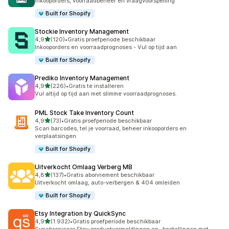
Inkooporders, voorraadbeheer en vraagvoorspelling
Built for Shopify
Stockie Inventory Management
van 5 sterren
4,9
(120)
•
Gratis proefperiode beschikbaar
120 recensies in totaal
Inkooporders en voorraadprognoses - Vul op tijd aan
Built for Shopify
Prediko Inventory Management
van 5 sterren
4,9
(226)
•
Gratis te installeren
226 recensies in totaal
Vul altijd op tijd aan met slimme voorraadprognoses.
PML Stock Take Inventory Count
van 5 sterren
4,9
(73)
•
Gratis proefperiode beschikbaar
73 recensies in totaal
Scan barcodes, tel je voorraad, beheer inkooporders en
verplaatsingen
Built for Shopify
Uitverkocht Omlaag Verberg MB
van 5 sterren
4,8
(137)
•
Gratis abonnement beschikbaar
137 recensies in totaal
Uitverkocht omlaag, auto-verbergen & 404 omleiden
Built for Shopify
Etsy Integration by QuickSync
van 5 sterren
4,9
(1.932)
•
Gratis proefperiode beschikbaar
1932 recensies in totaal