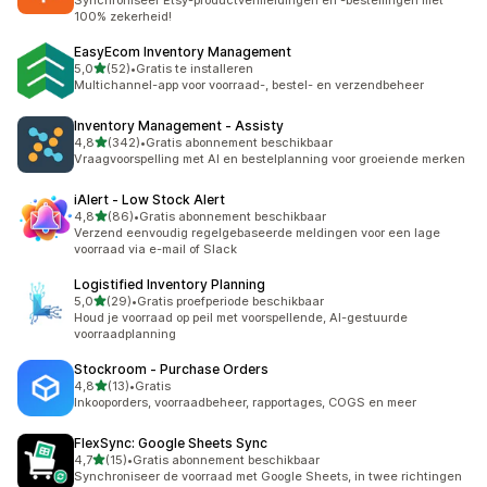
Synchroniseer Etsy-productvermeldingen en -bestellingen met
100% zekerheid!
EasyEcom Inventory Management
van 5 sterren
5,0
(52)
•
Gratis te installeren
52 recensies in totaal
Multichannel-app voor voorraad-, bestel- en verzendbeheer
Inventory Management ‑ Assisty
van 5 sterren
4,8
(342)
•
Gratis abonnement beschikbaar
342 recensies in totaal
Vraagvoorspelling met AI en bestelplanning voor groeiende merken
iAlert ‑ Low Stock Alert
van 5 sterren
4,8
(86)
•
Gratis abonnement beschikbaar
86 recensies in totaal
Verzend eenvoudig regelgebaseerde meldingen voor een lage
voorraad via e-mail of Slack
Logistified Inventory Planning
van 5 sterren
5,0
(29)
•
Gratis proefperiode beschikbaar
29 recensies in totaal
Houd je voorraad op peil met voorspellende, AI-gestuurde
voorraadplanning
Stockroom ‑ Purchase Orders
van 5 sterren
4,8
(13)
•
Gratis
13 recensies in totaal
Inkooporders, voorraadbeheer, rapportages, COGS en meer
FlexSync: Google Sheets Sync
van 5 sterren
4,7
(15)
•
Gratis abonnement beschikbaar
15 recensies in totaal
Synchroniseer de voorraad met Google Sheets, in twee richtingen