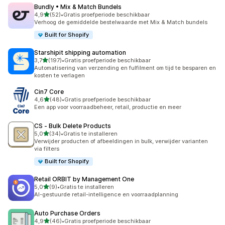
Bundly • Mix & Match Bundels
van 5 sterren
4,9
(52)
•
Gratis proefperiode beschikbaar
52 recensies in totaal
Verhoog de gemiddelde bestelwaarde met Mix & Match bundels
Built for Shopify
Starshipit shipping automation
van 5 sterren
3,7
(197)
•
Gratis proefperiode beschikbaar
197 recensies in totaal
Automatisering van verzending en fulfilment om tijd te besparen en
kosten te verlagen
Cin7 Core
van 5 sterren
4,6
(48)
•
Gratis proefperiode beschikbaar
48 recensies in totaal
Een app voor voorraadbeheer, retail, productie en meer
CS ‑ Bulk Delete Products
van 5 sterren
5,0
(34)
•
Gratis te installeren
34 recensies in totaal
Verwijder producten of afbeeldingen in bulk, verwijder varianten
via filters
Built for Shopify
Retail ORBIT by Management One
van 5 sterren
5,0
(9)
•
Gratis te installeren
9 recensies in totaal
AI-gestuurde retail-intelligence en voorraadplanning
Auto Purchase Orders
van 5 sterren
4,9
(46)
•
Gratis proefperiode beschikbaar
46 recensies in totaal