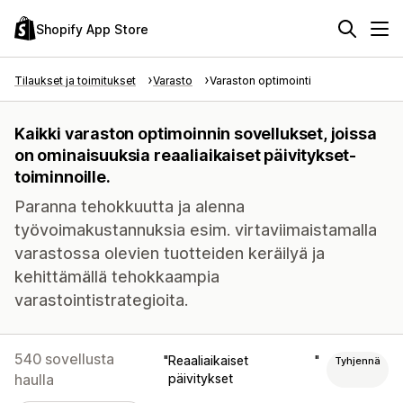
Shopify App Store
Tilaukset ja toimitukset
Varasto
Varaston optimointi
Kaikki varaston optimoinnin sovellukset, joissa
on ominaisuuksia reaaliaikaiset päivitykset-
toiminnoille.
Paranna tehokkuutta ja alenna
työvoimakustannuksia esim. virtaviimaistamalla
varastossa olevien tuotteiden keräilyä ja
kehittämällä tehokkaampia
varastointistrategioita.
540 sovellusta
Reaaliaikaiset
Tyhjennä
haulla
päivitykset