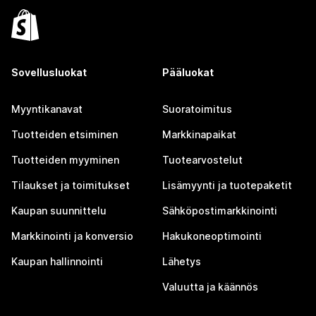
Sovellusluokat
Pääluokat
Myyntikanavat
Suoratoimitus
Tuotteiden etsiminen
Markkinapaikat
Tuotteiden myyminen
Tuotearvostelut
Tilaukset ja toimitukset
Lisämyynti ja tuotepaketit
Kaupan suunnittelu
Sähköpostimarkkinointi
Markkinointi ja konversio
Hakukoneoptimointi
Kaupan hallinnointi
Lähetys
Valuutta ja käännös