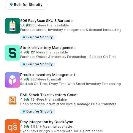
Built for Shopify
506 EasyScan SKU & Barcode
/ 5 tähteä
5,0
(333)
•
Free trial available
333 arvostelua yhteensä
Purchase orders, inventory management & demand forecasting
Built for Shopify
Stockie Inventory Management
/ 5 tähteä
4,9
(121)
•
Free trial available
121 arvostelua yhteensä
Purchase Orders & Inventory Forecasting - Restock On Time
Built for Shopify
Prediko Inventory Management
/ 5 tähteä
4,9
(227)
•
Free to install
227 arvostelua yhteensä
Restock On Time, Every Time With Smart Inventory Forecasting.
PML Stock Take Inventory Count
/ 5 tähteä
4,9
(73)
•
Free trial available
73 arvostelua yhteensä
Scan barcodes, count stock levels, manage POs & transfers
Built for Shopify
Etsy Integration by QuickSync
/ 5 tähteä
4,9
(1 934)
•
Free trial available
1934 arvostelua yhteensä
Sync Etsy Listings & Orders with 100% Confidence!