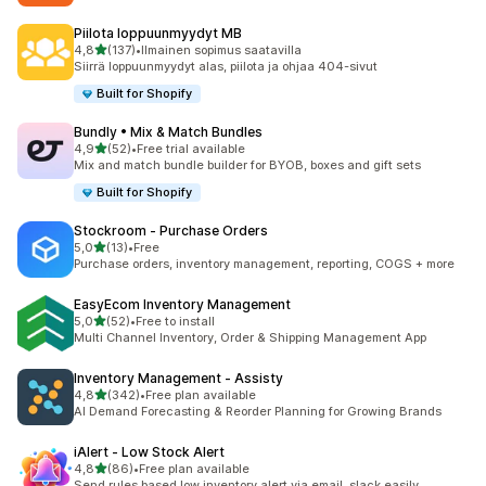
Piilota loppuunmyydyt MB
/ 5 tähteä
4,8
(137)
•
Ilmainen sopimus saatavilla
137 arvostelua yhteensä
Siirrä loppuunmyydyt alas, piilota ja ohjaa 404-sivut
Built for Shopify
Bundly • Mix & Match Bundles
/ 5 tähteä
4,9
(52)
•
Free trial available
52 arvostelua yhteensä
Mix and match bundle builder for BYOB, boxes and gift sets
Built for Shopify
Stockroom ‑ Purchase Orders
/ 5 tähteä
5,0
(13)
•
Free
13 arvostelua yhteensä
Purchase orders, inventory management, reporting, COGS + more
EasyEcom Inventory Management
/ 5 tähteä
5,0
(52)
•
Free to install
52 arvostelua yhteensä
Multi Channel Inventory, Order & Shipping Management App
Inventory Management ‑ Assisty
/ 5 tähteä
4,8
(342)
•
Free plan available
342 arvostelua yhteensä
AI Demand Forecasting & Reorder Planning for Growing Brands
iAlert ‑ Low Stock Alert
/ 5 tähteä
4,8
(86)
•
Free plan available
86 arvostelua yhteensä
Send rules based low inventory alert via email, slack easily