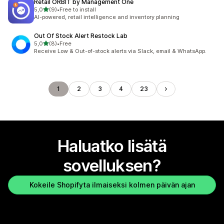
Retail ORBIT by Management One
/ 5 tähteä
5,0
(9)
•
Free to install
9 arvostelua yhteensä
AI-powered, retail intelligence and inventory planning
Out Of Stock Alert Restock Lab
/ 5 tähteä
5,0
(8)
•
Free
8 arvostelua yhteensä
Receive Low & Out-of-stock alerts via Slack, email & WhatsApp.
1
2
3
4
23
Haluatko lisätä
sovelluksen?
Kokeile Shopifyta ilmaiseksi kolmen päivän ajan