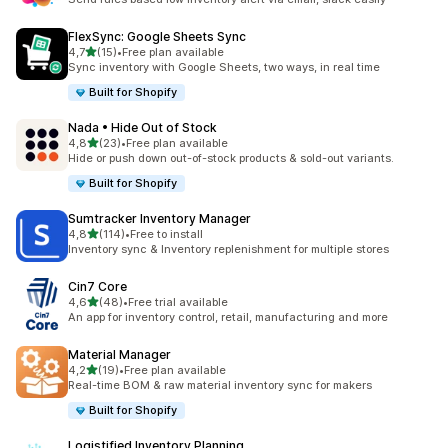
FlexSync: Google Sheets Sync
/ 5 tähteä
4,7
(15)
•
Free plan available
15 arvostelua yhteensä
Sync inventory with Google Sheets, two ways, in real time
Built for Shopify
Nada • Hide Out of Stock
/ 5 tähteä
4,8
(23)
•
Free plan available
23 arvostelua yhteensä
Hide or push down out-of-stock products & sold-out variants.
Built for Shopify
Sumtracker Inventory Manager
/ 5 tähteä
4,8
(114)
•
Free to install
114 arvostelua yhteensä
Inventory sync & Inventory replenishment for multiple stores
Cin7 Core
/ 5 tähteä
4,6
(48)
•
Free trial available
48 arvostelua yhteensä
An app for inventory control, retail, manufacturing and more
Material Manager
/ 5 tähteä
4,2
(19)
•
Free plan available
19 arvostelua yhteensä
Real-time BOM & raw material inventory sync for makers
Built for Shopify
Logistified Inventory Planning