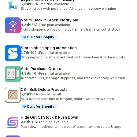
/ 5 tähteä
5,0
(29)
•
Free trial available
29 arvostelua yhteensä
Stay in stock with predictive, AI-driven inventory planning
Notim: Back In Stock+Notify Me
/ 5 tähteä
4,8
(56)
•
Free plan available
56 arvostelua yhteensä
Notify shoppers on back in stock & merchants on out of stock
Built for Shopify
Starshipit shipping automation
/ 5 tähteä
3,7
(197)
•
Free trial available
197 arvostelua yhteensä
Shipping and fulfilment automation to save time & reduce costs
Auto Purchase Orders
/ 5 tähteä
4,9
(46)
•
Free trial available
46 arvostelua yhteensä
Automate POs, manage suppliers, and track inventory with ease
CS ‑ Bulk Delete Products
/ 5 tähteä
5,0
(34)
•
Free to install
34 arvostelua yhteensä
Bulk delete products or images, delete variants by filters
Built for Shopify
Hide Out Of Stock & Push Down
/ 5 tähteä
4,8
(11)
•
Free plan available
11 arvostelua yhteensä
Push down, redirect or hide out of stock items w/ rules & tags