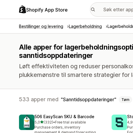
Shopify App Store
Bestillinger og levering
Lagerbeholdning
Lagerbeholdn
Alle apper for lagerbeholdningsopt
sanntidsoppdateringer
Løft effektiviteten og reduser personalko
plukkemønstre til smartere strategier for 
533 apper med
Sanntidsoppdateringer
Tøm
506 EasyScan SKU & Barcode
St
av 5 stjerner
5,0
(332)
•
Free trial available
4,9
Totalt 332 omtaler
Tot
Purchase orders, inventory
Pur
management & demand forecasting
For