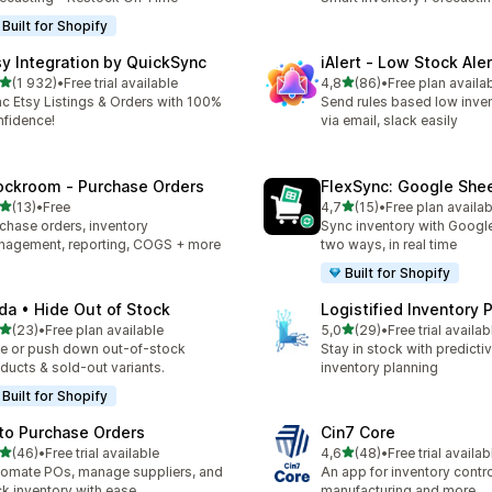
Built for Shopify
sy Integration by QuickSync
iAlert ‑ Low Stock Aler
av 5 stjerner
av 5 stjerner
(1 932)
•
Free trial available
4,8
(86)
•
Free plan availa
alt 1932 omtaler
Totalt 86 omtaler
c Etsy Listings & Orders with 100%
Send rules based low inven
fidence!
via email, slack easily
ockroom ‑ Purchase Orders
FlexSync: Google She
av 5 stjerner
av 5 stjerner
(13)
•
Free
4,7
(15)
•
Free plan availab
alt 13 omtaler
Totalt 15 omtaler
chase orders, inventory
Sync inventory with Googl
agement, reporting, COGS + more
two ways, in real time
Built for Shopify
da • Hide Out of Stock
Logistified Inventory 
av 5 stjerner
av 5 stjerner
(23)
•
Free plan available
5,0
(29)
•
Free trial availab
alt 23 omtaler
Totalt 29 omtaler
e or push down out-of-stock
Stay in stock with predicti
ducts & sold-out variants.
inventory planning
Built for Shopify
to Purchase Orders
Cin7 Core
av 5 stjerner
av 5 stjerner
(46)
•
Free trial available
4,6
(48)
•
Free trial availab
alt 46 omtaler
Totalt 48 omtaler
omate POs, manage suppliers, and
An app for inventory control,
ck inventory with ease
manufacturing and more