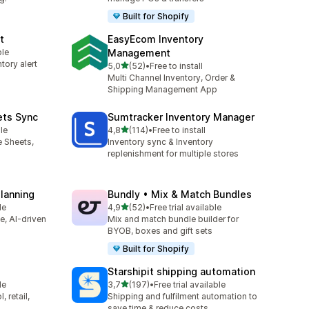
Built for Shopify
t
EasyEcom Inventory
ble
Management
tory alert
av 5 stjerner
5,0
(52)
•
Free to install
Totalt 52 omtaler
Multi Channel Inventory, Order &
Shipping Management App
ets Sync
Sumtracker Inventory Manager
av 5 stjerner
le
4,8
(114)
•
Free to install
Totalt 114 omtaler
e Sheets,
Inventory sync & Inventory
replenishment for multiple stores
Planning
Bundly • Mix & Match Bundles
av 5 stjerner
le
4,9
(52)
•
Free trial available
Totalt 52 omtaler
ve, AI-driven
Mix and match bundle builder for
BYOB, boxes and gift sets
Built for Shopify
Starshipit shipping automation
av 5 stjerner
le
3,7
(197)
•
Free trial available
Totalt 197 omtaler
 retail,
Shipping and fulfilment automation to
save time & reduce costs