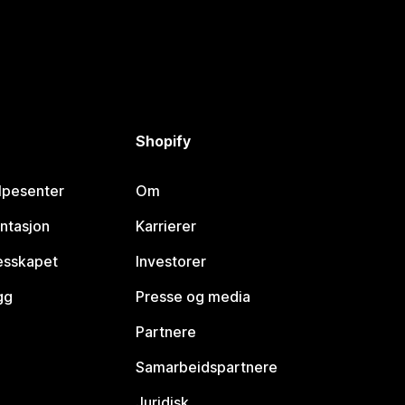
Shopify
lpesenter
Om
ntasjon
Karrierer
lesskapet
Investorer
gg
Presse og media
Partnere
Samarbeidspartnere
Juridisk