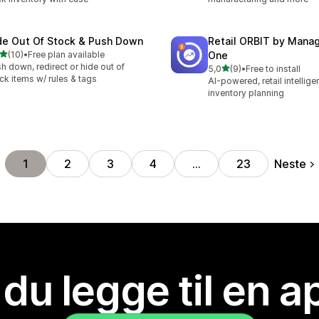
de Out Of Stock & Push Down
Retail ORBIT by Man
av 5 stjerner
(10)
•
Free plan available
One
alt 10 omtaler
h down, redirect or hide out of
av 5 stjerner
5,0
(9)
•
Free to install
Totalt 9 omtaler
ck items w/ rules & tags
AI-powered, retail intellig
inventory planning
Neste
1
2
3
4
…
23
 du legge til en 