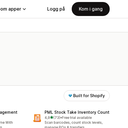
nom apper
Logg på
Kom i gang
Built for Shopify
nagement
PML Stock Take Inventory Count
av 5 stjerner
4,9
(73)
•
Free trial available
Totalt 73 omtaler
ime With
Scan barcodes, count stock levels,
g.
manage POs & transfers