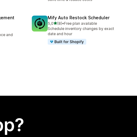
agement
Mify Auto Restock Scheduler
av 5 stjerner
5,0
(8)
•
Free plan available
Totalt 8 omtaler
Schedule inventory changes by exact
date and hour
ence and
Built for Shopify
app?