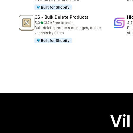
Built for Shopify
CS ‑ Bulk Delete Products
Hi
av 5 stjerner
5,0
(34)
•
Free to install
4,7
Totalt 34 omtaler
Tot
Bulk delete products or images, delete
Pus
variants by filters
sto
Built for Shopify
Vil