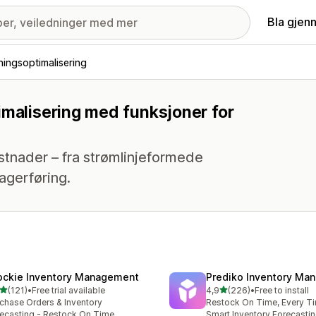
Bla gjen
ingsoptimalisering
imalisering med funksjoner for
stnader – fra strømlinjeformede
lagerføring.
ockie Inventory Management
Prediko Inventory Ma
av 5 stjerner
av 5 stjerner
(121)
•
Free trial available
4,9
(226)
•
Free to install
alt 121 omtaler
Totalt 226 omtaler
chase Orders & Inventory
Restock On Time, Every T
ecasting - Restock On Time
Smart Inventory Forecastin