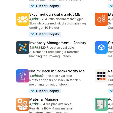
Built for Shopify
Skyv ned og skjul utsolgt MB
Et
av 5 stjerner
4,8
(137)
•
Gratis abonnement tilgjengelig
4,9
Totalt 137 omtaler
Tot
Skyv utsolgte ned, skjul automatisk og
Syn
omdiriger 404-sider
Con
Built for Shopify
Inventory Management ‑ Assisty
St
av 5 stjerner
4,8
(342)
•
Free plan available
4,8
Totalt 342 omtaler
Tot
AI Demand Forecasting & Reorder
Pur
Planning for Growing Brands
man
Notim: Back In Stock+Notify Me
Na
av 5 stjerner
4,8
(56)
•
Free plan available
4,8
Totalt 56 omtaler
Tot
Notify shoppers on back in stock &
Hid
merchants on out of stock
pro
Built for Shopify
Material Manager
Au
av 5 stjerner
4,2
(19)
•
Free plan available
4,9
Totalt 19 omtaler
Tot
Real-time BOM & raw material
Aut
inventory sync for makers
tra